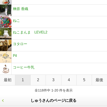
榊原 香織
ねこ
ねこまんま LEVEL2
ヨタロー
Pil
コーヒー牛乳
最初
1
2
3
4
5
最後
全118件中 1-20 件を表示
しゅうさんのページに戻る