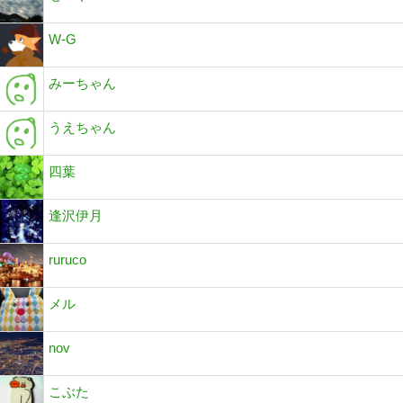
W-G
みーちゃん
うえちゃん
四葉
逢沢伊月
ruruco
メル
nov
こぶた