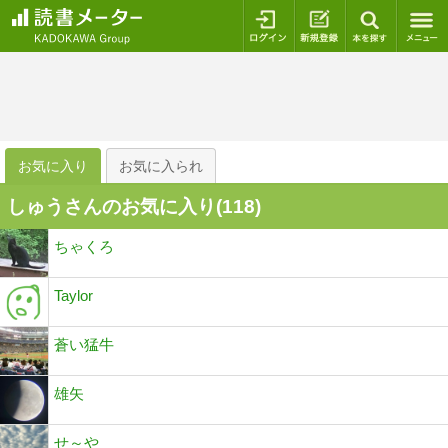
ログイン
新規登録
本を探
お気に入り
お気に入られ
しゅうさんのお気に入り(
118
)
ちゃくろ
Taylor
蒼い猛牛
雄矢
せ～や