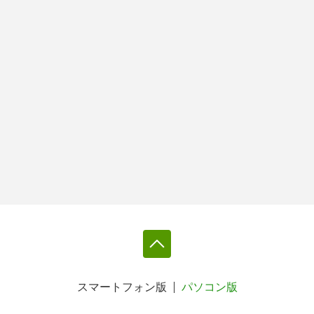
スマートフォン版
パソコン版