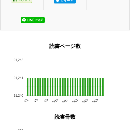
読書ページ数
91,242
91,241
91,240
5/29
5/25
5/21
5/17
5/13
5/9
5/5
5/1
読書冊数