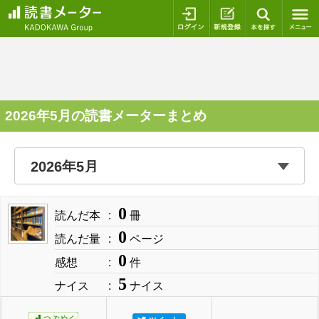
ログイン
新規登録
本を探
2026年5月の読書メーターまとめ
0
読んだ本
冊
0
読んだ量
ページ
0
感想
件
5
ナイス
ナイス