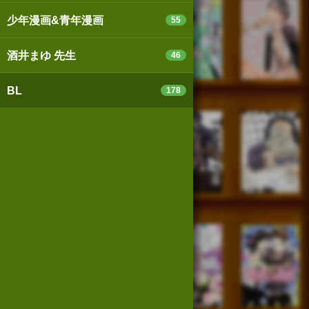
少年漫画&青年漫画
55
酒井まゆ 先生
46
BL
178