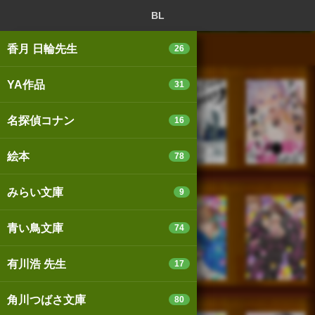
ログイン
新規登録
本を探
BL
香月 日輪先生
26
YA作品
31
スマートフォン版
パソコン版
名探偵コナン
16
絵本
78
利用規約
個人情報保護基本方針
みらい文庫
9
Cookie等の利用に関するガイドライン
青い鳥文庫
74
サイトアクセス情報の取得について
有川浩 先生
17
法人・プレスお問い合わせ
運営会社
※本サイトはアフィリエイトプログラムによる収益を得ていま
角川つばさ文庫
80
す