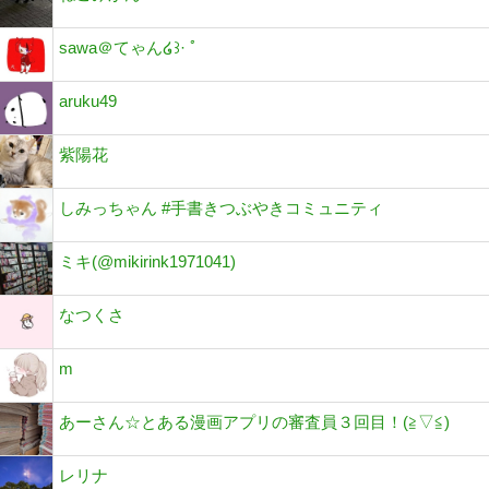
sawa＠てゃん໒꒱· ﾟ
aruku49
紫陽花
しみっちゃん #手書きつぶやきコミュニティ
ミキ(@mikirink1971041)
なつくさ
m
あーさん☆とある漫画アプリの審査員３回目！(⁠≧⁠▽⁠≦⁠)
レリナ