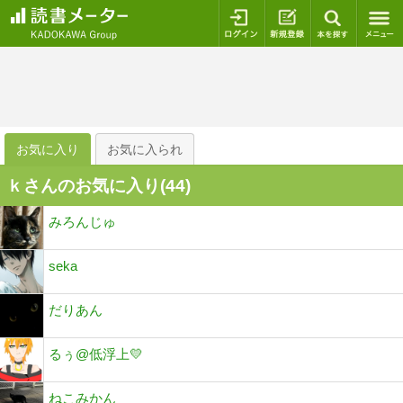
ログイン
新規登録
本を探
お気に入り
お気に入られ
ｋさんのお気に入り(
44
)
みろんじゅ
seka
だりあん
るぅ@低浮上💛
ねこみかん