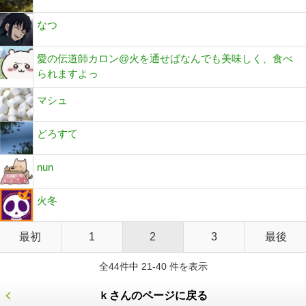
なつ
愛の伝道師カロン@火を通せばなんでも美味しく、食べ
られますよっ
マシュ
どろすて
nun
火冬
最初
1
2
3
最後
全44件中 21-40 件を表示
ｋさんのページに戻る