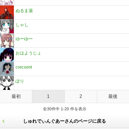
ぬるま湯
しゃし
ゆーゆー
おはようじょ
crecsent
ぽり
最初
1
2
最後
全30件中 1-20 件を表示
しゅれでぃんぐあーさんのページに戻る