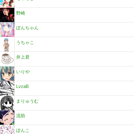
野崎
ぽんちゃん
うちゃこ
井上君
いりや
LvzaB
まりゅうむ
流助
ぽんこ