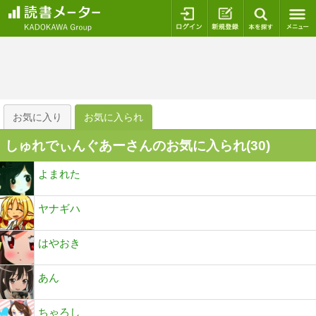
ログイン
新規登録
本を探
お気に入り
お気に入られ
しゅれでぃんぐあーさんのお気に入られ(
30
)
よまれた
ヤナギハ
はやおき
あん
ちゃろし