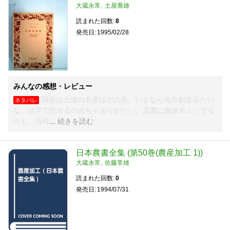
大蔵永常
土屋喬雄
読まれた回数
8
発売日
1995/02/28
みんなの感想・レビュー
国産は土地の名産ほどの意。いまなら地方創生みたい
ネタバレ
な。活字で読めるのめちゃありがたい。原書に振仮名ふってる
のも、当時
続きを読む
日本農書全集 (第50巻(農産加工 1))
大蔵永常
佐藤常雄
読まれた回数
0
発売日
1994/07/31