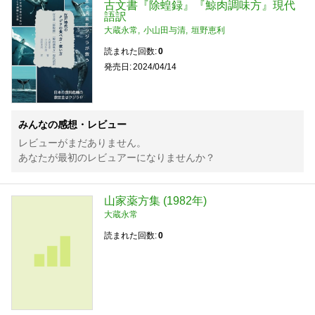
古文書『除蝗録』『鯨肉調味方』現代
語訳
大蔵永常
小山田与清
垣野恵利
読まれた回数
0
発売日
2024/04/14
みんなの感想・レビュー
レビューがまだありません。
あなたが最初のレビュアーになりませんか？
山家薬方集 (1982年)
大蔵永常
読まれた回数
0