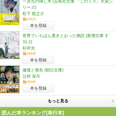
一次元の挿し木 (宝島社文庫 『このミス』大賞シ
リーズ)
松下 龍之介
23423
本を登録
世界でいちばん透きとおった物語 (新潮文庫 す
31-2)
杉井光
29948
本を登録
傲慢と善良 (朝日文庫)
辻村 深月
42506
本を登録
もっと見る
読んだ本ランキング[単行本]