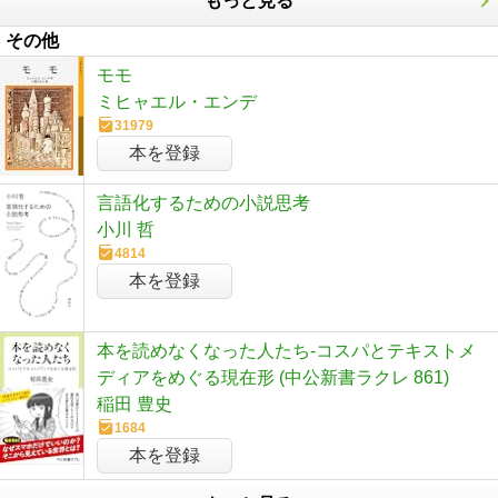
もっと見る
その他
モモ
ミヒャエル・エンデ
31979
本を登録
言語化するための小説思考
小川 哲
4814
本を登録
本を読めなくなった人たち-コスパとテキストメ
ディアをめぐる現在形 (中公新書ラクレ 861)
稲田 豊史
1684
本を登録