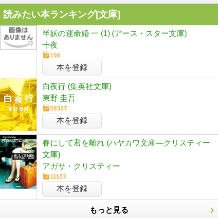
読みたい本ランキング[文庫]
半妖の運命婚 一 (1) (アース・スター文庫)
十夜
106
本を登録
白夜行 (集英社文庫)
東野 圭吾
59327
本を登録
春にして君を離れ (ハヤカワ文庫―クリスティー
文庫)
アガサ・クリスティー
11103
本を登録
もっと見る