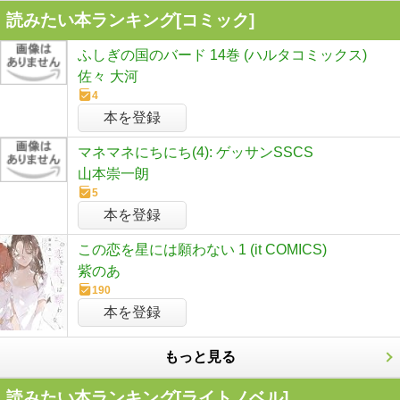
読みたい本ランキング[コミック]
ふしぎの国のバード 14巻 (ハルタコミックス)
佐々 大河
4
本を登録
マネマネにちにち(4): ゲッサンSSCS
山本崇一朗
5
本を登録
この恋を星には願わない 1 (it COMICS)
紫のあ
190
本を登録
もっと見る
読みたい本ランキング[ライトノベル]