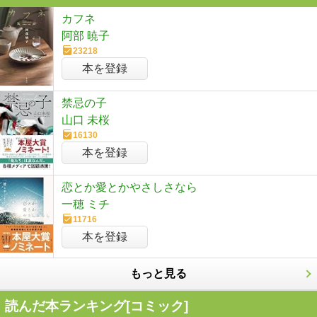
カフネ
阿部 暁子
23218
本を登録
禁忌の子
山口 未桜
16130
本を登録
恋とか愛とかやさしさなら
一穂 ミチ
11716
本を登録
もっと見る
読んだ本ランキング[コミック]