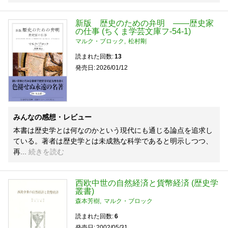
新版 歴史のための弁明 ――歴史家
の仕事 (ちくま学芸文庫フ-54-1)
マルク・ブロック
松村剛
読まれた回数
13
発売日
2026/01/12
みんなの感想・レビュー
本書は歴史学とは何なのかという現代にも通じる論点を追求し
ている。著者は歴史学とは未成熟な科学であると明示しつつ、
再
続きを読む
西欧中世の自然経済と貨幣経済 (歴史学
叢書)
森本芳樹
マルク・ブロック
読まれた回数
6
発売日
2002/05/31