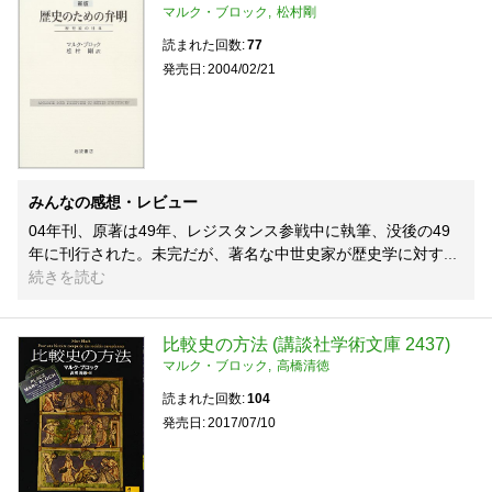
マルク・ブロック
松村剛
読まれた回数
77
発売日
2004/02/21
みんなの感想・レビュー
04年刊、原著は49年、レジスタンス参戦中に執筆、没後の49
年に刊行された。未完だが、著名な中世史家が歴史学に対す
続きを読む
比較史の方法 (講談社学術文庫 2437)
マルク・ブロック
高橋清徳
読まれた回数
104
発売日
2017/07/10