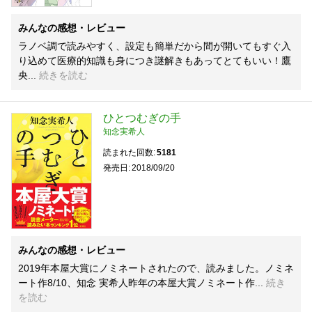
みんなの感想・レビュー
ラノベ調で読みやすく、設定も簡単だから間が開いてもすぐ入
り込めて医療的知識も身につき謎解きもあってとてもいい！鷹
央
続きを読む
ひとつむぎの手
知念実希人
読まれた回数
5181
発売日
2018/09/20
みんなの感想・レビュー
2019年本屋大賞にノミネートされたので、読みました。ノミネ
ート作8/10、知念 実希人昨年の本屋大賞ノミネート作
続き
を読む