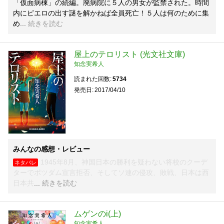
「仮面病棟」の続編。廃病院に５人の男女が監禁された。時間
内にピエロの出す謎を解かねば全員死亡！５人は何のために集
め
続きを読む
屋上のテロリスト (光文社文庫)
知念実希人
読まれた回数
5734
発売日
2017/04/10
みんなの感想・レビュー
1945年8月、神国日本の勝利を疑わない将校のクーデ
ネタバレ
ターでポツダム宣言拒否、そしてソ連の侵攻、敗戦、日本は西
日本共
続きを読む
ムゲンのi(上)
知念実希人