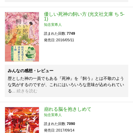
優しい死神の飼い方 (光文社文庫 ち 5-
1)
知念実希人
読まれた回数
7749
発売日
2016/05/11
みんなの感想・レビュー
歴とした神の一員でもある『死神』を『飼う』とは不敬のよう
な気がするのですが、これにはいろいろな意味が込められてい
る
続きを読む
崩れる脳を抱きしめて
知念実希人
読まれた回数
7090
発売日
2017/09/14