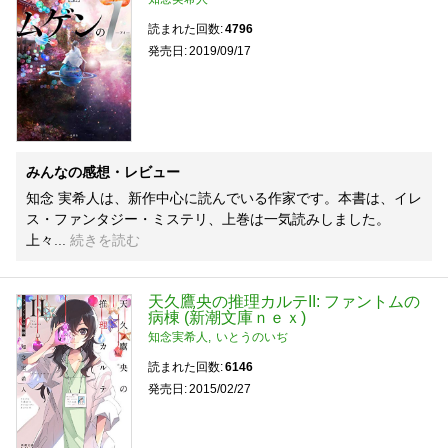
読まれた回数
4796
発売日
2019/09/17
みんなの感想・レビュー
知念 実希人は、新作中心に読んでいる作家です。本書は、イレ
ス・ファンタジー・ミステリ、上巻は一気読みしました。
上々
続きを読む
天久鷹央の推理カルテII: ファントムの
病棟 (新潮文庫ｎｅｘ)
知念実希人
いとうのいぢ
読まれた回数
6146
発売日
2015/02/27