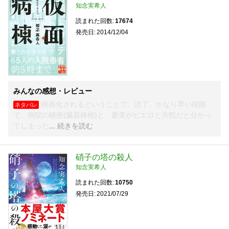
知念実希人
読まれた回数
17674
発売日
2014/12/04
みんなの感想・レビュー
映画化されるということで、読了。かなり早い段階
ネタバレ
で、病院の秘密(臓器移植)と、愛美がピエロと共犯だと分かっ
てしまった
続きを読む
硝子の塔の殺人
知念実希人
読まれた回数
10750
発売日
2021/07/29