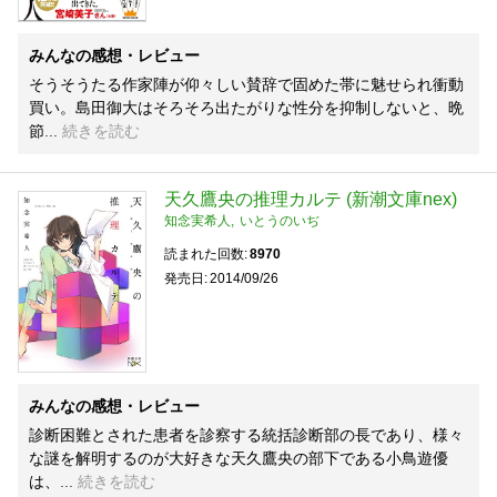
みんなの感想・レビュー
そうそうたる作家陣が仰々しい賛辞で固めた帯に魅せられ衝動
買い。島田御大はそろそろ出たがりな性分を抑制しないと、晩
節
続きを読む
天久鷹央の推理カルテ (新潮文庫nex)
知念実希人
いとうのいぢ
読まれた回数
8970
発売日
2014/09/26
みんなの感想・レビュー
診断困難とされた患者を診察する統括診断部の長であり、様々
な謎を解明するのが大好きな天久鷹央の部下である小鳥遊優
は、
続きを読む