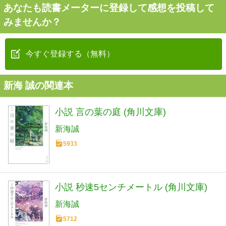
あなたも読書メーターに登録して感想を投稿して
みませんか？
今すぐ登録する（無料）
新海 誠の関連本
小説 言の葉の庭 (角川文庫)
新海誠
5933
小説 秒速5センチメートル (角川文庫)
新海誠
5712