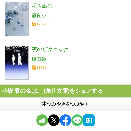
星を編む
凪良ゆう
17095
夜のピクニック
恩田陸
71569
小説 君の名は。 (角川文庫)をシェアする
本つぶやきをつぶやく