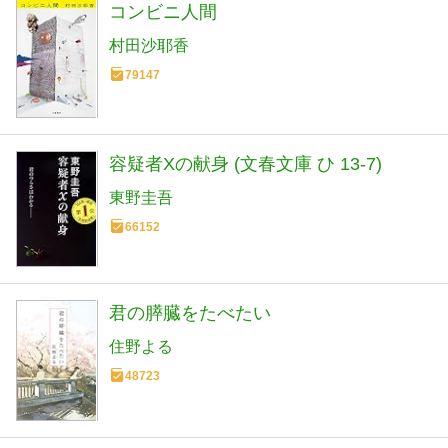
コンビニ人間
村田沙耶香
79147
容疑者Xの献身 (文春文庫 ひ 13-7)
東野圭吾
66152
君の膵臓をたべたい
住野よる
48723