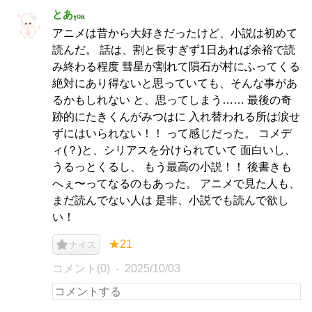
とあₜₒₐ
アニメは昔から大好きだったけど、小説は初めて
読んだ。 話は、割と長すぎず1日あれば余裕で読
み終わる程度 彗星が割れて隕石が村にふってくる
絶対にあり得ないと思っていても、そんな事があ
るかもしれない と、思ってしまう…… 最後の奇
跡的にたきくんがみつはに 入れ替われる所は涙せ
ずにはいられない！！ って感じだった。 コメデ
ィ(？)と、シリアスを分けられていて 面白いし、
うるっとくるし、 もう最高の小説！！ 後書きも
へぇ〜ってなるのもあった。 アニメで見た人も、
まだ読んでない人は 是非、小説でも読んで欲し
い！
★21
ナイス
コメント(0)
2025/10/03