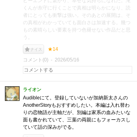
ピーエンドに繋がり、幸せな気持ちになれた。滝
くんが糸守に行くことで真相は明らかになり、読
者にとっても衝撃は強い。そのあとの展開は、そ
の真相がわかっていても面白さは加速する。幾つ
もの素晴らしい要素を持つ色褪せない作品だと思
う。
★14
ナイス
コメント(0)
2026/05/16
ライオン
Audibleにて。登録していないが加納新太さんの
AnotherStoryもおすすめしたい。本編は入れ替わ
りの恋物語が主軸だが、別編は家系の血みたいな
面も書かれていて、三葉の両親にもフォーカスし
ていて話の深みがでる。