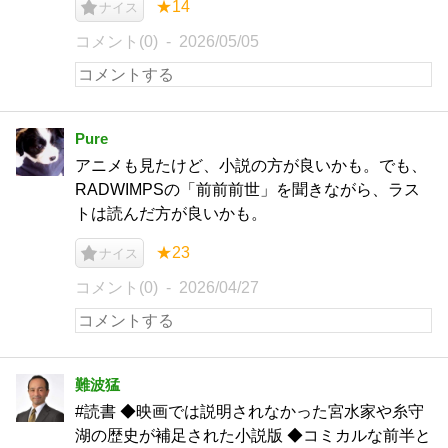
★14
ナイス
コメント(0)
2026/05/05
Pure
アニメも見たけど、小説の方が良いかも。でも、
RADWIMPSの「前前前世」を聞きながら、ラス
トは読んだ方が良いかも。
★23
ナイス
コメント(0)
2026/04/27
難波猛
#読書 ◆映画では説明されなかった宮水家や糸守
湖の歴史が補足された小説版 ◆コミカルな前半と