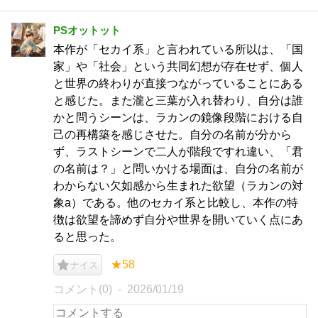
PSオットット
本作が「セカイ系」と言われている所以は、「国
家」や「社会」という共同幻想が存在せず、個人
と世界の終わりが直接つながっていることにある
と感じた。また瀧と三葉が入れ替わり、自分は誰
かと問うシーンは、ラカンの鏡像段階における自
己の再構築を感じさせた。自分の名前が分から
ず、ラストシーンで二人が階段ですれ違い、「君
の名前は？」と問いかける場面は、自分の名前が
わからない欠如感から生まれた欲望（ラカンの対
象a）である。他のセカイ系と比較し、本作の特
徴は欲望を諦めず自分や世界を開いていく点にあ
ると思った。
★58
ナイス
コメント(0)
2026/01/19