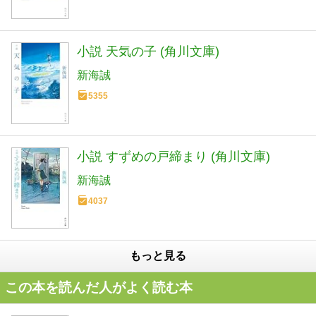
小説 天気の子 (角川文庫)
新海誠
5355
小説 すずめの戸締まり (角川文庫)
新海誠
4037
もっと見る
この本を読んだ人がよく読む本