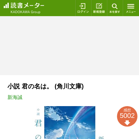
ログイン
新規登録
本を探
小説 君の名は。 (角川文庫)
新海誠
感想
5002