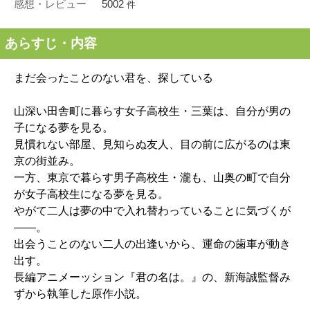
感想・レビュー
5002
件
あらすじ・内容
まだ会ったことのない君を、探している
山深い田舎町に暮らす女子高校生・三葉は、自分が男の
子になる夢を見る。
見慣れない部屋、見知らぬ友人、目の前に広がるのは東
京の街並み。
一方、東京で暮らす男子高校生・瀧も、山奥の町で自分
が女子高校生になる夢を見る。
やがて二人は夢の中で入れ替わっていることに気づくが
――。
出会うことのない二人の出逢いから、運命の歯車が動き
出す。
長編アニメーッション『君の名は。』の、新海誠監督み
ずから執筆した原作小説。