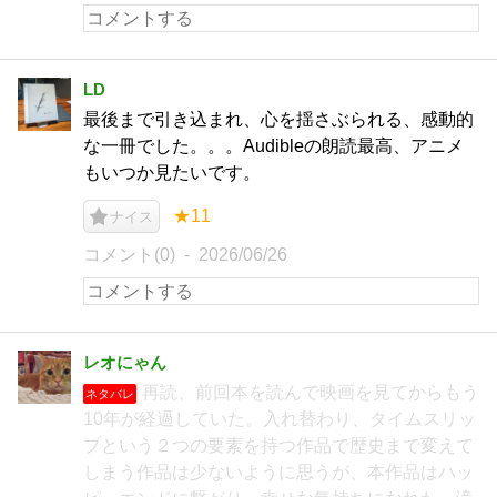
LD
最後まで引き込まれ、心を揺さぶられる、感動的
な一冊でした。。。Audibleの朗読最高、アニメ
もいつか見たいです。
★11
ナイス
コメント(0)
2026/06/26
レオにゃん
再読、前回本を読んで映画を見てからもう
ネタバレ
10年が経過していた。入れ替わり、タイムスリッ
プという２つの要素を持つ作品で歴史まで変えて
しまう作品は少ないように思うが、本作品はハッ