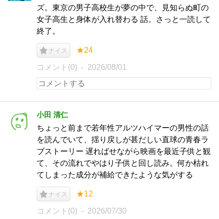
ズ。東京の男子高校生が夢の中で、見知らぬ町の
女子高生と身体が入れ替わる 話。さっと一読して
終了。
★24
ナイス
コメント(0)
2026/08/01
小田 清仁
ちょっと前まで若年性アルツハイマーの男性の話
を読んでいて、揺り戻しが甚だしい直球の青春ラ
ブストーリー 遅ればせながら映画を最近子供と観
て、その流れでやはり子供と回し読み。何か枯れ
てしまった成分が補給できたような気がする
★12
ナイス
コメント(0)
2026/07/30