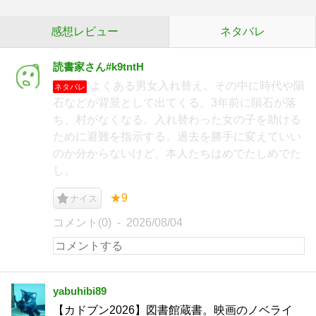
感想レビュー
ネタバレ
読書家さん#k9tntH
よくある男女入れ替え。その中に時代や隕
ネタバレ
石などが背景として出てくる。3年前に隕石が落
ち、村がなくなる。入れ替わった女の子を助ける
ために避難を指示する。過去を勝手に変えていい
のか分からないけど、本人たちはめでたしめでた
し。
★9
ナイス
コメント(0)
2026/08/04
yabuhibi89
【カドブン2026】図書館蔵書。映画のノベライ