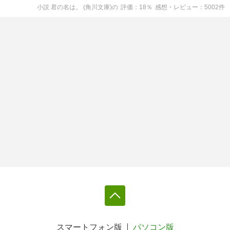
小説 君の名は。 (角川文庫)
の
評価
18
％
感想・レビュー
5002
件
スマートフォン版
パソコン版