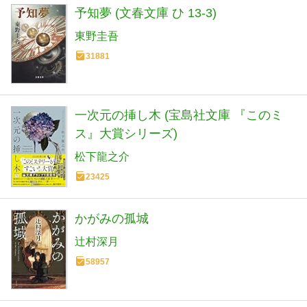
予知夢 (文春文庫 ひ 13-3)
東野圭吾
31881
一次元の挿し木 (宝島社文庫 『このミ
ス』大賞シリーズ)
松下龍之介
23425
かがみの孤城
辻村深月
58957