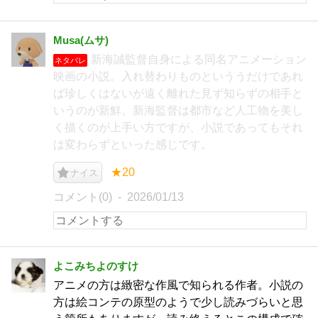
Musa(ムサ)
新海誠監督自身による同名アニメーション
ネタバレ
映画の小説。入れ替わりものといううだけであれ
ば珍しくはないが遠く離れた見ず知らずの相手と
いうのが新鮮。新海監督は都市など人工物を美し
く描くのが上手い方ですが、小説であってもそれ
は変わらずといった感じです。
★20
ナイス
コメント(0)
2026/01/13
よこみちよのすけ
アニメの方は緻密な作風で知られる作者。小説の
方は絵コンテの原型のようで少し読みづらいと思