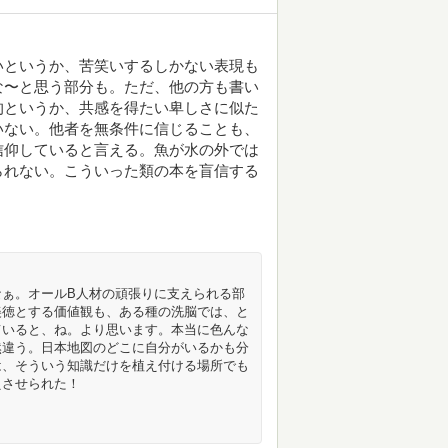
いというか、苦笑いするしかない表現も
な〜と思う部分も。ただ、他の方も書い
的というか、共感を得たい卑しさに似た
いない。他者を無条件に信じることも、
信仰していると言える。魚が水の外では
られない。こういった類の本を盲信する
ぁ。オールB人材の頑張りに支えられる部
美徳とする価値観も、ある種の洗脳では、と
ていると、ね。より思います。本当に色んな
然違う。日本地図のどこに自分がいるかも分
は、そういう知識だけを植え付ける場所でも
えさせられた！