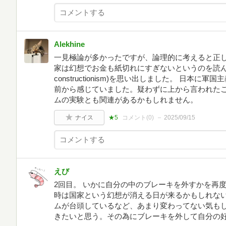
Alekhine
一見極論が多かったですが、論理的に考えると正し
家は幻想でお金も紙切れにすぎないというのを読んで社
constructionism)を思い出しました。 日本
前から感じていました。疑わずに上から言われた
ムの実験とも関連があるかもしれません。
ナイス
★5
コメント(
0
)
2025/09/15
えび
2回目。 いかに自分の中のブレーキを外すかを再
時は国家という幻想が消える日が来るかもしれな
ムが台頭しているなど、あまり変わってない気もし
きたいと思う。その為にブレーキを外して自分の