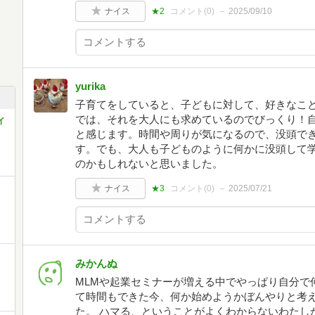
ナイス
★2
コメント(
0
)
2025/09/10
yurika
子育てをしていると、子どもに対して、好きなこ
では、それを大人にも求めているのでびっくり！
イ
と感じます。時間や周りが気になるので、没頭で
す。でも、大人も子どものように何かに没頭して
のかもしれないと思いました。
ナイス
★3
コメント(
0
)
2025/07/21
みかんぬ
MLMや起業セミナーが増える中でやっぱり自分で
て時間もできた今、何か始めようかぼんやりと考
た。 ハマる、ということがよくわからないわたし