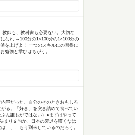
、教師も、教科書も必要ない。大切な
れ →100分の1×100分の1×100分の
価値を上げよ！ 一つのスキルにの習得に
★お勉強と学びはちがう。
だ内容だった。自分のそのときおもしろ
ながる。「好き」を突き詰めて食べてい
たぶん誰もがではない）●まずはやって
の決まり文句か。日本の衰退を嘆くなは
代は、、、もう到来しているのだろう。