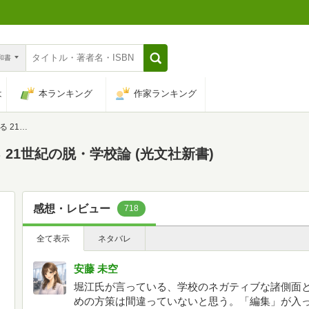
n和書
は
本ランキング
作家ランキング
文社新書)
21世紀の脱・学校論 (光文社新書)
感想・レビュー
718
全て表示
ネタバレ
安藤 未空
堀江氏が言っている、学校のネガティブな諸側面
めの方策は間違っていないと思う。「編集」が入