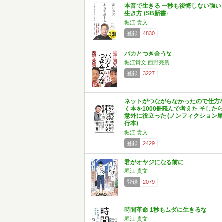
本音で生きる 一秒も後悔しない強い
生き方 (SB新書)
堀江 貴文
登録
4830
バカとつき合うな
堀江貴文,西野亮廣
登録
3227
ネットがつながらなかったので仕方
く本を1000冊読んで考えた そした
意外に役立った (ノンフィクション
行本)
堀江 貴文
登録
2429
君がオヤジになる前に
堀江 貴文
登録
2079
時間革命 1秒もムダに生きるな
堀江 貴文