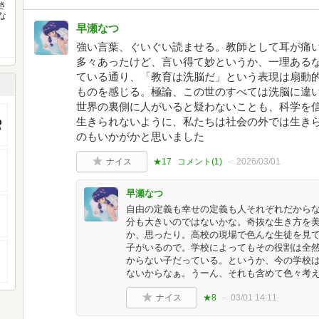
き
な
早瀬なつ
強い言葉、ぐいぐい読ませる。教師として耳が痛
多々あったけど、言い得て妙というか、一理ある
ている通り、「教育は洗脳だ」という表現は扇動
ものを感じる。極論、この世のすべては洗脳に違
世界の裏側に人がいると疑わないことも、科学を
生きられないように、私たちは社会の外では生き
のもいかがかと思いました
ナイス
★17
コメント(
1
)
2026/03/01
早瀬なつ
自由の定義も幸せの定義も人それぞれだからな
分も大きいのではないかな。奇抜な生き方を
か、思ったり。高校の現場で色んな生徒を見
子がいるので。学校によってもその役割は全
からない子だっている。というか、今の学校
ないからなぁ。うーん、それも含めて色々考
ナイス
★8
03/01 14:11