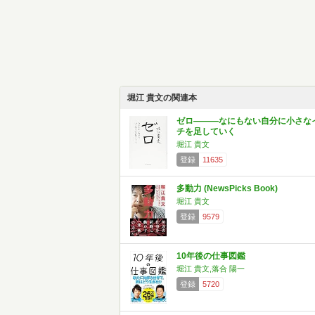
堀江 貴文の関連本
ゼロ―――なにもない自分に小さな
チを足していく
堀江 貴文
登録
11635
多動力 (NewsPicks Book)
堀江 貴文
登録
9579
10年後の仕事図鑑
堀江 貴文,落合 陽一
登録
5720