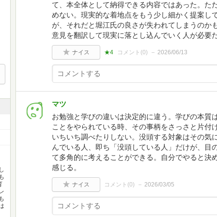
て、本全体として納得できる内容ではあった。た
めない。現実的な着地点をもう少し細かく提案し
が、それだと堀江氏の良さが失われてしまうのか
意見を翻訳して現実に落とし込んでいく人が必要
ナイス
★4
コメント(
0
)
2026/06/13
マツ
お勉強と学びの違いは決定的に違う。学びの本質
ことをやられている時、その事柄をさっさと片付
いちいち調べたりしない。没頭する対象はその気
んでいる人、即ち「没頭している人」だけが、目
て多角的に考えることができる。自分でやると決
感じる。
し
も
育
ナイス
コメント(
0
)
2026/03/05
レ
も
は