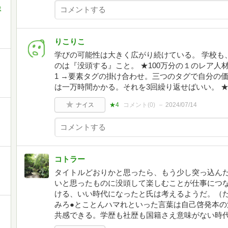
ミ
りこりこ
学びの可能性は大きく広がり続けている。 学校も
のは『没頭する』こと。 ★100万分の１のレア人材にな
1 →要素タグの掛け合わせ。三つのタグで自分の
は一万時間かかる。それを3回繰り返せばいい。 
ナイス
★4
コメント(
0
)
2024/07/14
コトラー
タイトルどおりかと思ったら、もう少し突っ込ん
いと思ったものに没頭して楽しむことが仕事につ
ける、いい時代になったと氏は考えるようだ。（
みろ●とことんハマれといった言葉は自己啓発本
共感できる。学歴も社歴も国籍さえ意味がない時