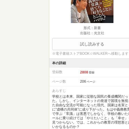
形式：新書
出版社：光文社
試し読みする
※電子書籍ストアBOOK☆WALKERへ移動します
本の詳細
登録数
2808
登録
ページ数
206
ページ
あらすじ
学校とは本来、国家に従順な国民の養成機関だっ
た。しかし、インターネットの発達で国境を無視
た自由な交流が可能になった現代、国家は名実と
に“虚構の共同体”に成り下がった。もはや義務教
で学ぶ「常識」は害悪でしかなく、学校の敷いた
ールに乗り続けては「やりたいこと」も「幸せ」
見つからない。では、これからの教育の理想形と
いかなるものか？