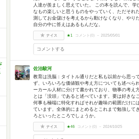
人達が羨ましく思えていた。 この本を読んで、学
なもの楽しいと思うものをやっていく、ただそれだ
測してお金儲けを考えるから動けなくなり、やりた
自分の中に答えはあるもんだな。
ナイス
★1
コメント(
0
)
2025/05/01
な
ら
佐治駿河
単
教育は洗脳：タイトル通りだと私も以前から思っ
ず、いろいろな価値観や考え方についても述べら
ーカール人材に分けて書かれており、物事の考え
とは「没頭」であると述べています。要は好きな
何事も極端に特化すればそれが趣味の範囲だけに
ています。全体的にまとめるとこれまで勉強して
ろといったところでしょうか。
ナイス
★46
コメント(
0
)
2024/10/25