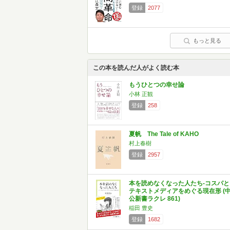
登録
2077
もっと見る
この本を読んだ人がよく読む本
もうひとつの幸せ論
小林 正観
登録
258
夏帆 The Tale of KAHO
村上春樹
登録
2957
本を読めなくなった人たち-コスパと
テキストメディアをめぐる現在形 (
公新書ラクレ 861)
稲田 豊史
登録
1682