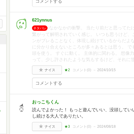
621ynnus
なかなかの衝撃。 当たり前だと思ってた
ネタバレ
繋がって解明されていく感じ。 いつも思うけど、
ンがブレることなく、体現し続けているからだよな
に分かり合えないところが多々あるとは思う。 で
頭を使う。 すぐに動く。 主体的に関わる。 想像
って、少し許されたような気もするけど、それに
ナイス
★2
コメント(
0
)
2024/10/15
おっこちくん
読んでよかった！ もっと遊んでいい、没頭してい
中
し続ける大人でありたい。
ナイス
★3
コメント(
0
)
2024/08/18