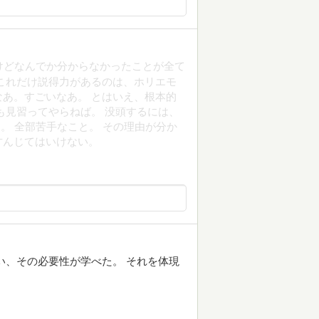
けどなんでか分からなかったことが全て
これだけ説得力があるのは、ホリエモ
あ。すごいなあ。 とはいえ、根本的
も見習ってやらねば。 没頭するには、
力。 全部苦手なこと。 その理由が分か
甘んじてはいけない。
い、その必要性が学べた。 それを体現