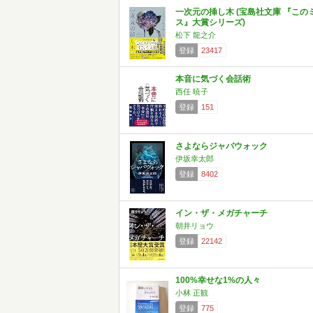
一次元の挿し木 (宝島社文庫 『この
ス』大賞シリーズ)
松下 龍之介
登録
23417
本音に気づく会話術
西任 暁子
登録
151
さよならジャバウォック
伊坂幸太郎
登録
8402
イン・ザ・メガチャーチ
朝井リョウ
登録
22142
100%幸せな1%の人々
小林 正観
登録
775