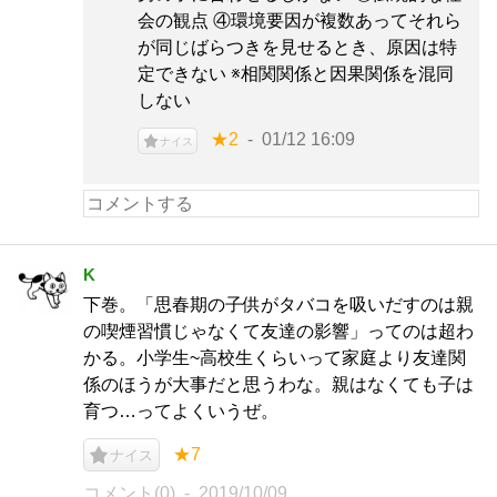
会の観点 ④環境要因が複数あってそれら
が同じばらつきを見せるとき、原因は特
定できない ※相関関係と因果関係を混同
しない
★2
01/12 16:09
ナイス
K
下巻。「思春期の子供がタバコを吸いだすのは親
の喫煙習慣じゃなくて友達の影響」ってのは超わ
かる。小学生~高校生くらいって家庭より友達関
係のほうが大事だと思うわな。親はなくても子は
育つ…ってよくいうぜ。
★7
ナイス
コメント(0)
2019/10/09