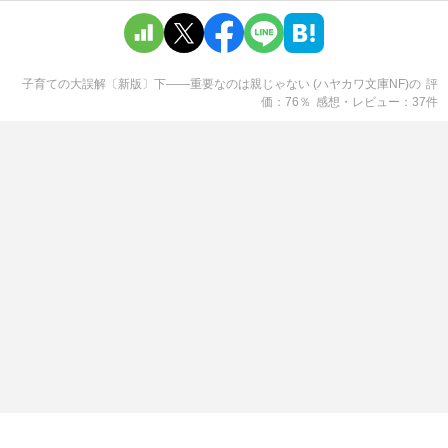
子育ての大誤解〔新版〕下――重要なのは親じゃない (ハヤカワ文庫NF)
の
評
価
76
％
感想・レビュー
37
件