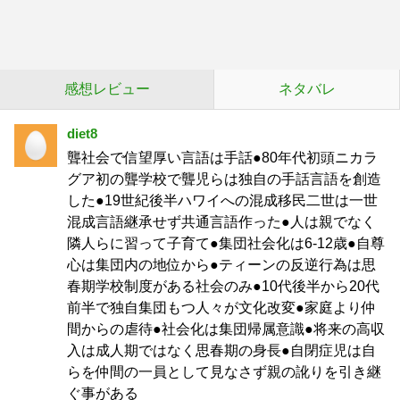
感想レビュー
ネタバレ
diet8
聾社会で信望厚い言語は手話●80年代初頭ニカラ
グア初の聾学校で聾児らは独自の手話言語を創造
した●19世紀後半ハワイへの混成移民二世は一世
混成言語継承せず共通言語作った●人は親でなく
隣人らに習って子育て●集団社会化は6-12歳●自尊
心は集団内の地位から●ティーンの反逆行為は思
春期学校制度がある社会のみ●10代後半から20代
前半で独自集団もつ人々が文化改変●家庭より仲
間からの虐待●社会化は集団帰属意識●将来の高収
入は成人期ではなく思春期の身長●自閉症児は自
らを仲間の一員として見なさず親の訛りを引き継
ぐ事がある