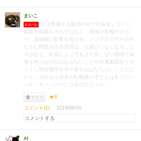
まいこ
子は所属する集団の中で社会化していく。
ネタバレ
家庭や両親のそれではなく、地域や学校のカラ
ー、価値観に影響を受ける。シングルマザーの子
どもに問題が出る原因は、父親がいなくなること
ではなく、転居によってあまり良くない地域で友
達を作らなければならないことや所属集団をリセ
ットし地位獲得をやり直さねばならないことだと
いう。それなら日本の転勤族の子どもはすごいハ
ンディキャッパーになるのだろうか。
★8
ナイス
コメント(1)
2019/06/20
AI