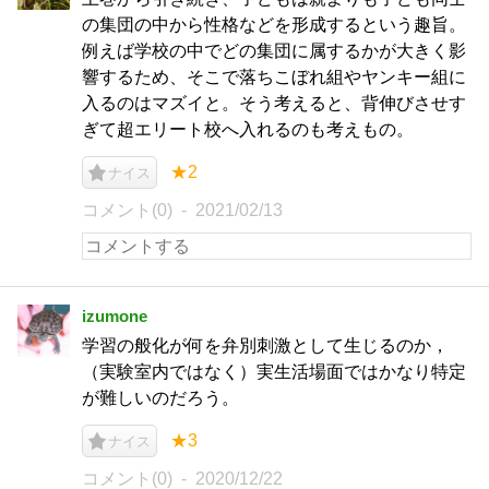
の集団の中から性格などを形成するという趣旨。
例えば学校の中でどの集団に属するかが大きく影
響するため、そこで落ちこぼれ組やヤンキー組に
入るのはマズイと。そう考えると、背伸びさせす
ぎて超エリート校へ入れるのも考えもの。
★2
ナイス
コメント(0)
2021/02/13
izumone
学習の般化が何を弁別刺激として生じるのか，
（実験室内ではなく）実生活場面ではかなり特定
が難しいのだろう。
★3
ナイス
コメント(0)
2020/12/22