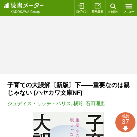
ログイン
新規登録
本を探
子育ての大誤解〔新版〕下――重要なのは親
じゃない (ハヤカワ文庫NF)
ジュディス・リッチ・ハリス
,
橘玲
,
石田理恵
感想
37