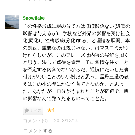
Snowflake
子の性格形成に親の育て方はほぼ関係ない(遺伝の
影響は与えるが)、学校など外界の影響を受け社会
化(同化)、性格形成(分化)する、と理論を展開。本
の副題、重要なのは親じゃない、はマスコミがつ
けたらしいが、このフレーズは内容の誤解を招く
と思う。決して虐待を肯定、子に愛情を注ぐこと
を否定する内容でないからだ。通説にたいした裏
付けがないことのいい例だと思う。孟母三遷の教
えはこの本の理にかなう育て方なのか、と思っ
た。あなたが、自分がうまれたことが奇跡で、親
の影響なんて微々たるものってことだ。
★4
ナイス
コメント(0)
2018/12/14