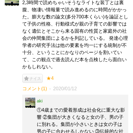
2,3時間で読めちゃいそうなライトな装丁とは裏
腹、物凄い情報量で読み進めるのに時間がかかっ
た。膨大な数の論文(多分700本くらい)を論証とし
て子供の性格、行動様式が親の子育ての影響では
なく遺伝とそこから来る固有の性質と家庭外の社
会の仲間集団によるかを列記している。 発達心理
学者の研究手法は他の要素を均一にする統制が不
十分、ということにかなりのページを割いてい
て、この観点で過去読んだ本を点検したら面白い
かもしれない。
★4
ナイス
コメント(1)
2020/01/12
aki
①4歳までの愛着形成は社会化に重大な影
響 ②集団が大きくなると女の子、男の子
に別れる。集団が小さいときは女の子は
男の子に合わせるしかない ③伝統的な社