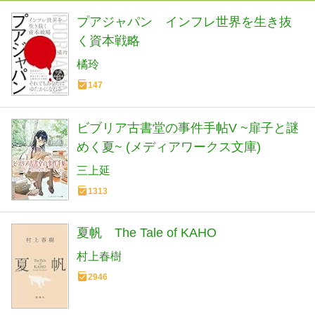
プアジャパン インフレ世界を生き抜
く資本戦略
橘玲
147
ビブリア古書堂の事件手帖V ~扉子と謎
めく夏~ (メディアワークス文庫)
三上延
1313
夏帆 The Tale of KAHO
村上春樹
2946