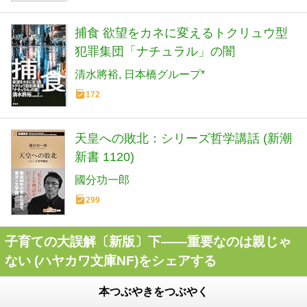
捕食 欲望をカネに変えるトクリュウ型
犯罪集団「ナチュラル」の闇
清水將裕
日本橋グループ*
172
天皇への敗北：シリーズ哲学講話 (新潮
新書 1120)
國分功一郎
299
子育ての大誤解〔新版〕下――重要なのは親じゃ
ない (ハヤカワ文庫NF)をシェアする
本つぶやきをつぶやく