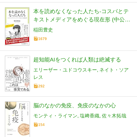
本を読めなくなった人たち-コスパとテ
キストメディアをめぐる現在形 (中公新
書ラクレ 861)
稲田豊史
1679
超知能AIをつくれば人類は絶滅する
エリーザー・ユドコウスキー
ネイト・ソア
レス
292
脳のなかの免疫、免疫のなかの心
モンティ・ライマン
塩﨑香織
佐々木拓哉
154