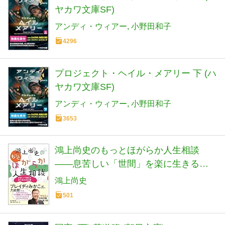
ヤカワ文庫SF)
アンディ・ウィアー
小野田和子
4296
プロジェクト・ヘイル・メアリー 下 (ハ
ヤカワ文庫SF)
アンディ・ウィアー
小野田和子
3653
鴻上尚史のもっとほがらか人生相談
――息苦しい「世間」を楽に生きる処
方箋 (鴻上尚史のほがらか人生相談２)
鴻上尚史
501