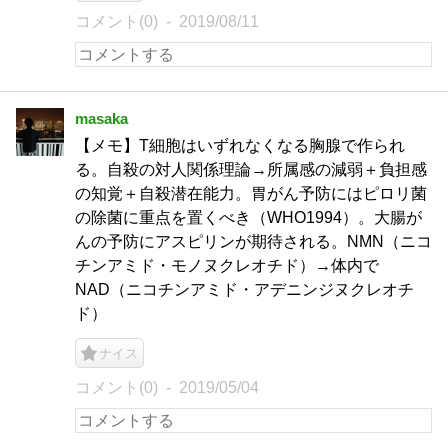
コメント(0)
2019/08/11
masaka
【メモ】T細胞はいずれなくなる胸腺で作られ
る。自殺の対人関係理論→所属感の減弱＋負担感
の知覚＋自殺潜在能力。胃がん予防にはピロリ菌
の除菌に重点を置くべき（WHO1994）。大腸が
んの予防にアスピリンが期待される。NMN（ニコ
チンアミド・モノヌクレオチド）→体内で
NAD（ニコチンアミド・アデニンジヌクレオチ
ド）
ナイス
コメント(0)
2019/05/04