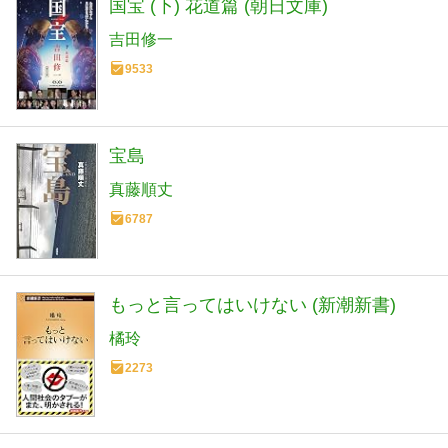
国宝 (下) 花道篇 (朝日文庫)
吉田修一
9533
宝島
真藤順丈
6787
もっと言ってはいけない (新潮新書)
橘玲
2273