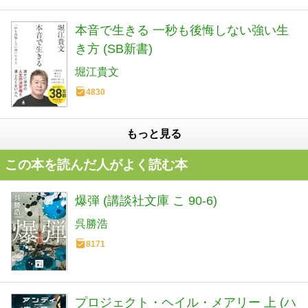
本音で生きる 一秒も後悔しない強い生
き方 (SB新書)
堀江貴文
4830
もっと見る
この本を読んだ人がよく読む本
爆弾 (講談社文庫 こ 90-6)
呉勝浩
8171
プロジェクト・ヘイル・メアリー 上 (ハ