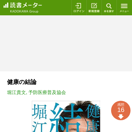
ログイン
新規登録
本を探
健康の結論
堀江貴文
,
予防医療普及協会
感想
16