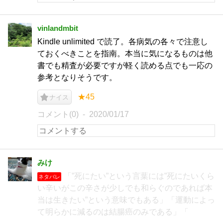
vinlandmbit
Kindle unlimited で読了。各病気の各々で注意し
ておくべきことを指南。本当に気になるものは他
書でも精査が必要ですが軽く読める点でも一応の
参考となりそうです。
★45
ナイス
コメント(0)
2020/01/17
みけ
「”死にたい”という言葉には”死にたいくら
ネタバレ
い辛いがこの辛さが少しでも和らぐのであれば本
当は生きたい”という意味でもある」「運動によっ
て明らかに減るのは結腸癌のみである」「