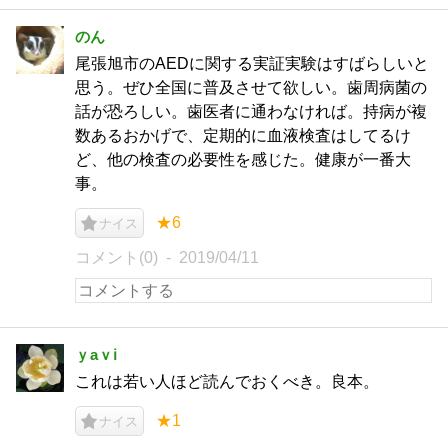
のん
尾張旭市のAEDに関する実証実験はすばらしいと
思う。ぜひ全国に普及させて欲しい。歯周病菌の
話が恐ろしい。歯医者に通わなければ。持病が複
数あるおかげで、定期的に血液検査はしてるけ
ど、他の検査の必要性を感じた。健康が一番大
事。
★6
ナイス
コメント(0)
2019/04/11
ｙaｖℹ︎
これは若い人ほど読んでおくべき。良本。
★1
ナイス