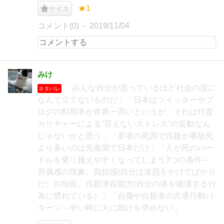
★1
ナイス
コメント(0)
2019/11/04
みけ
「みんな自分が思っているほど社会の役に
ネタバレ
なんて立てないものだ」「日本はツイッターやブ
ログの利用率が世界一高いというが、それは忖度
カリチャーによる”言えないストレス”の反動なん
じゃないかと思う」「若者の死因で自殺が事故死
より多いのは先進国で日本だけ」「人が死のハー
ドルを乗り越えやすくなってしまう3つの条件～
所属感の現象、負担感(自分は迷惑をかけてばかり
だ）の知覚。自殺潜在能力(自分の体を破壊する行
為に慣れている）」「自傷や自殺者の共通行動パ
ターン～辛い時に人に助けを求めない」