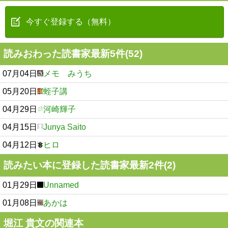
今すぐ登録する（無料）
読みおわった読書家最新5件(52)
07月04日
メモ みうち
05月20日
蛭子講
04月29日
河崎輝子
04月15日
Junya Saito
04月12日
ヒロ
読みたい本に登録した読書家最新2件(2)
01月29日
Unnamed
01月08日
あかは
堀江 貴文の関連本