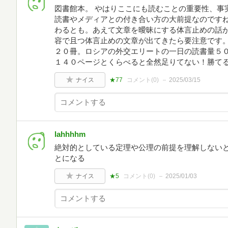
図書館本。 やはりここにも読むことの重要性、事
読書やメディアとの付き合い方の大前提なのです
わるとも。あえて文章を曖昧にする体言止めの話
容で且つ体言止めの文章が出てきたら要注意です。
２０冊。ロシアの外交エリートの一日の読書量５
１４０ページとくらべると全然足りてない！勝て
ナイス
★77
コメント(
0
)
2025/03/15
lahhhhm
絶対的としている定理や公理の前提を理解しない
とになる
ナイス
★5
コメント(
0
)
2025/01/03