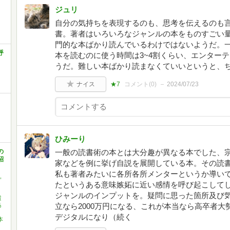
ジュリ
自分の気持ちを表現するのも、思考を伝えるのも
書。著者はいろいろなジャンルの本をものすごい
門的な本ばかり読んでいるわけではないようだ。
呼
本を読むのに使う時間は3~4割くらい、エンター
うだ。難しい本ばかり読まなくていいというと、
ナイス
★7
コメント(
0
)
2024/07/23
ひみーり
の
一般の読書術の本とは大分趣が異なる本でした、
紹
家などを例に挙げ自説を展開している本。その読
私も著者みたいに各所各所メンターというか導い
,
たというある意味嫉妬に近い感情を呼び起こして
ジャンルのインプットを。疑問に思った箇所及び気に
貴
島
立なら2000万円になる、これが本当なら高卒者
デジタルになり（続く
本