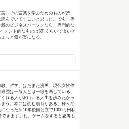
言葉。その言葉を学ぶためのものが読
量読んでいてすごいと思った。でも、専
一般のビジネスパーソンなら、専門的な
テイメント的なものは6割くらいでよいそ
ちょっと気が楽になる。
宗教、哲学、はたまた漫画、現代女性作
書経歴は一般人とは一線を画している、
てくれる人が沢山いる人生を歩みたかっ
しまう。本には読む順番がある、様々な
なった所10年後国公立で1000万円私
大勢できますよね、ゲームをすると思考も