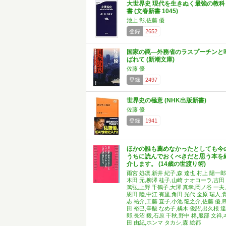
大世界史 現代を生きぬく最強の教科
書 (文春新書 1045)
池上 彰,佐藤 優
登録
2652
国家の罠―外務省のラスプーチンと
ばれて (新潮文庫)
佐藤 優
登録
2497
世界史の極意 (NHK出版新書)
佐藤 優
登録
1941
ほかの誰も薦めなかったとしても今
うちに読んでおくべきだと思う本を
介します。 (14歳の世渡り術)
雨宮 処凛,新井 紀子,森 達也,村上 陽一郎
木田 元,柳澤 桂子,山崎 ナオコーラ,吉田
篤弘,上野 千鶴子,大澤 真幸,岡ノ谷 一夫,
恩田 陸,中江 有里,角田 光代,金原 瑞人,
志 祐介,工藤 直子,小池 龍之介,佐藤 優,
田 裕巳,辛酸 なめ子,橘木 俊詔,出久根 達
郎,長沼 毅,石原 千秋,野中 柊,服部 文祥,
田 由紀,ホンマ タカシ,森 絵都