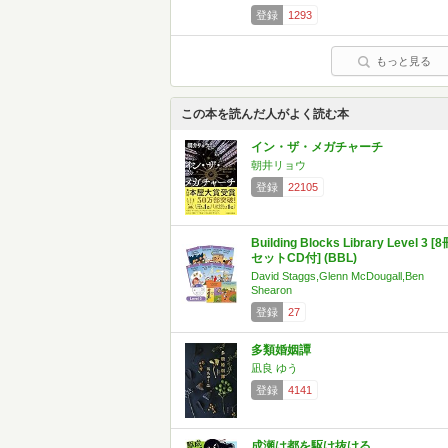
登録
1293
もっと見る
この本を読んだ人がよく読む本
イン・ザ・メガチャーチ
朝井リョウ
登録
22105
Building Blocks Library Level 3 [
セットCD付] (BBL)
David Staggs,Glenn McDougall,Ben
Shearon
登録
27
多類婚姻譚
凪良 ゆう
登録
4141
成瀬は都を駆け抜ける