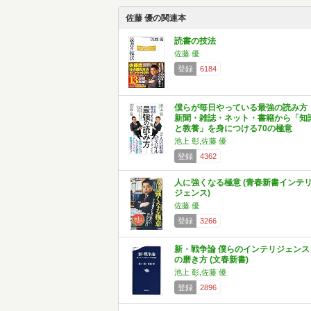
佐藤 優の関連本
読書の技法
佐藤 優
登録
6184
僕らが毎日やっている最強の読み方
新聞・雑誌・ネット・書籍から「知
と教養」を身につける70の極意
池上 彰,佐藤 優
登録
4362
人に強くなる極意 (青春新書インテ
ジェンス)
佐藤 優
登録
3266
新・戦争論 僕らのインテリジェンス
の磨き方 (文春新書)
池上 彰,佐藤 優
登録
2896