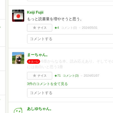
Keiji Fujii
もっと読書量を増やそうと思う。
中
ナイス
★4
コメント(
0
)
2024/05/31
まーちゃん。
6章からなる本。読み応えあり。そしてそ
ネタバレ
には面白いと思う1冊
ナイス
★71
コメント(
3
)
2024/01/07
3件のコメントを全て見る
)
あしゆちゃん。