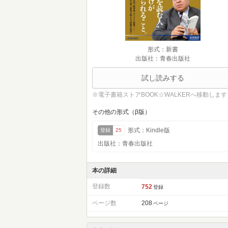
形式：新書
出版社：青春出版社
試し読みする
※電子書籍ストアBOOK☆WALKERへ移動します
その他の形式（β版）
形式：Kindle版
登録
25
出版社：青春出版社
本の詳細
登録数
752
登録
ページ数
208
ページ