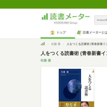
Amazo
トップ
読書メーターと
トップ
佐藤 優
人をつくる読書術 (青春新書インテリジェ
人をつくる読書術 (青春新書イ
佐藤 優