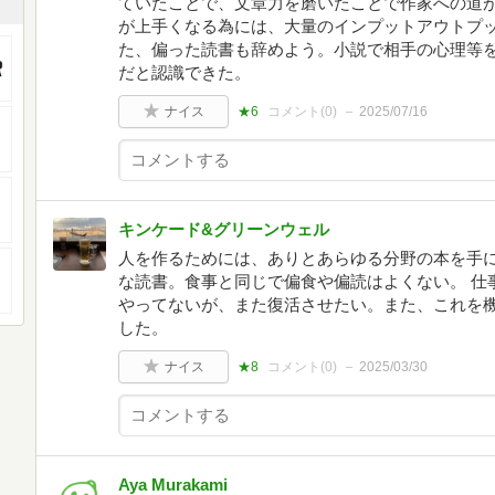
ていたことで、文章力を磨いたことで作家への道
が上手くなる為には、大量のインプットアウトプ
た、偏った読書も辞めよう。小説で相手の心理等
だと認識できた。
ナイス
★6
コメント(
0
)
2025/07/16
キンケード&グリーンウェル
人を作るためには、ありとあらゆる分野の本を手
な読書。食事と同じで偏食や偏読はよくない。 仕
やってないが、また復活させたい。また、これを
した。
ナイス
★8
コメント(
0
)
2025/03/30
Aya Murakami