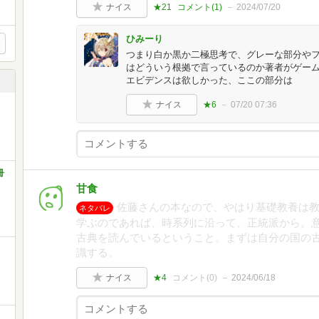
ナイス
★21
コメント(
1
)
2024/07/20
ひみーり
つまり白か黒か二極思考で、グレーな部分や
はどういう根拠で言っているのか著者がゲー
エビデンスは欲しかった、ここの部分は
ナイス
★6
07/20 07:36
8冊
甘食
佐藤さんの本なので、やはり基礎教養は
ネタバレ
学ぶのであれば、時系列に沿って、正統派から。
古典を読んでいるということ。まずは自分の国の
識する。
ナイス
★4
コメント(
0
)
2024/06/18