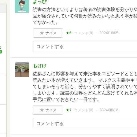
よっぴ
読書の方法というよりは著者の読書体験を分かり
品が紹介されていて何冊か読みたいなと思う本が
てなかった。
ナイス
★6
コメント(
0
)
2024/10/05
；
識
もけけ
佐藤さんに影響を与えて来た本をエピソードとと
読みたい本が増えていきます。 マルクス主義やキ
リ
てしまいそうな話も、分かりやすく説明されてい
しまいます。読書の世界をどんどん広げてくれる本
手元に置いておきたい一冊です。
ナイス
★7
コメント(
0
)
2024/08/18