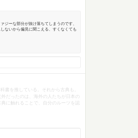
ファジーな部分が抜け落ちてしまうのです、
ムしないから偏見に聞こえる、すくなくても
教科書を推している。それから古典も。
意外だったのは、海外の人たちが日本の
古典に触れることで、自分のルーツを認