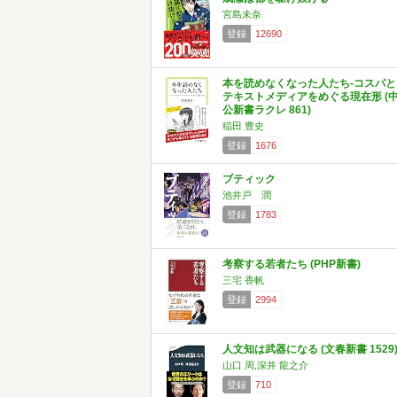
宮島未奈
登録
12690
本を読めなくなった人たち-コスパと
テキストメディアをめぐる現在形 (
公新書ラクレ 861)
稲田 豊史
登録
1676
ブティック
池井戸 潤
登録
1783
考察する若者たち (PHP新書)
三宅 香帆
登録
2994
人文知は武器になる (文春新書 1529
山口 周,深井 龍之介
登録
710