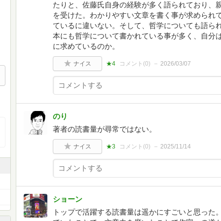
たりと、佐藤氏自身の経験が多く語られており、
を受けた。わかりやすい文章を書く事が求められ
ているに違いない。そして、哲学についても語ら
本にも哲学について書かれている事が多く、自分
に求めているのか。
ナイス
★4
コメント(
0
)
2026/03/07
のり
著者の読書量が尋常ではない。
ナイス
★3
コメント(
0
)
2025/11/14
ショーン
トップで活躍する読書量は遥かにすごいと思った。