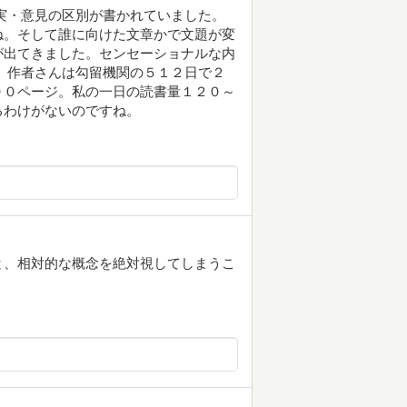
実・意見の区別が書かれていました。
ね。そして誰に向けた文章かで文題が変
が出てきました。センセーショナルな内
 作者さんは勾留機関の５１２日で２
００ページ。私の一日の読書量１２０～
るわけがないのですね。
と、相対的な概念を絶対視してしまうこ