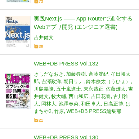
73
実践Next.js —— App Routerで進化する
Webアプリ開発 (エンジニア選書)
吉井健文
30
WEB+DB PRESS Vol.132
きしだなおき
加藤尋樹
斉藤洸紀
牟田裕太
郎
吉澤政洋
朝日リナ
鈴木僚太（うひょ）
川島義隆
五十嵐進士
末永恭正
佐藤雄太
吉
井健文
牧大輔
西山和広
吉田花春
古川雅
大
岡林大
池澤春菜
和田卓人
日高正博
は
まちや2
竹原
WEB+DB PRESS編集部
21
WEB+DB PRESS Vol.130