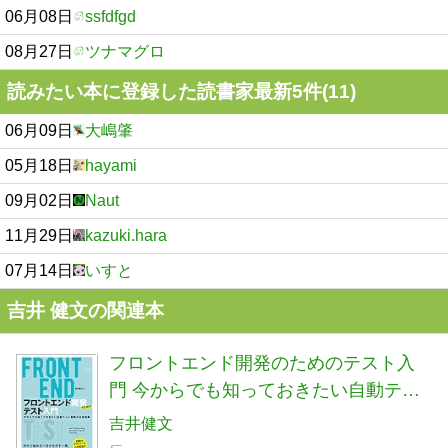
06月08日
ssfdfgd
08月27日
ツナマグロ
読みたい本に登録した読書家最新5件(11)
06月09日
大嶋肇
05月18日
hayami
09月02日
Naut
11月29日
kazuki.hara
07月14日
いすと
吉井 健文の関連本
フロントエンド開発のためのテスト入
門 今からでも知っておきたい自動テス
ト戦略の必須知識
吉井健文