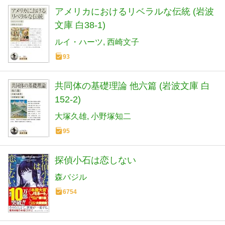
アメリカにおけるリベラルな伝統 (岩波
文庫 白38-1)
ルイ・ハーツ
西崎文子
93
共同体の基礎理論 他六篇 (岩波文庫 白
152-2)
大塚久雄
小野塚知二
95
探偵小石は恋しない
森バジル
6754