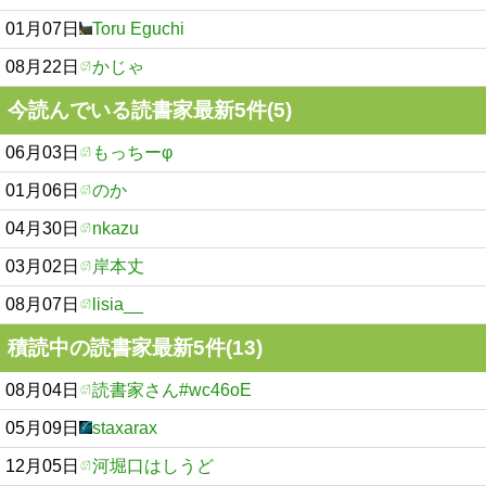
01月07日
Toru Eguchi
08月22日
かじゃ
今読んでいる読書家最新5件(5)
06月03日
もっちーφ
01月06日
のか
04月30日
nkazu
03月02日
岸本丈
08月07日
lisia__
積読中の読書家最新5件(13)
08月04日
読書家さん#wc46oE
05月09日
staxarax
12月05日
河堀口はしうど