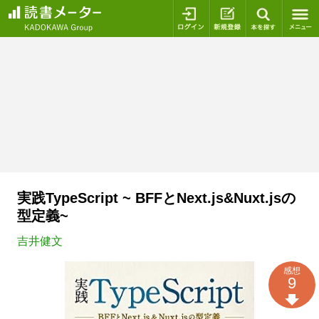
ログイン
新規登録
本を探
実践TypeScript ~ BFFとNext.js&Nuxt.jsの
型定義~
吉井健文
感想
9