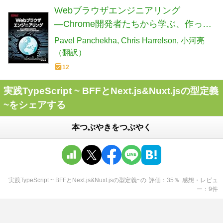
Webブラウザエンジニアリング
―Chrome開発者たちから学ぶ、作って
理解するブラウザとWebの仕組み
Pavel Panchekha
Chris Harrelson
小河亮
（翻訳）
12
実践TypeScript ~ BFFとNext.js&Nuxt.jsの型定義
~をシェアする
本つぶやきをつぶやく
実践TypeScript ~ BFFとNext.js&Nuxt.jsの型定義~
の
評価
35
％
感想・レビュ
ー
9
件