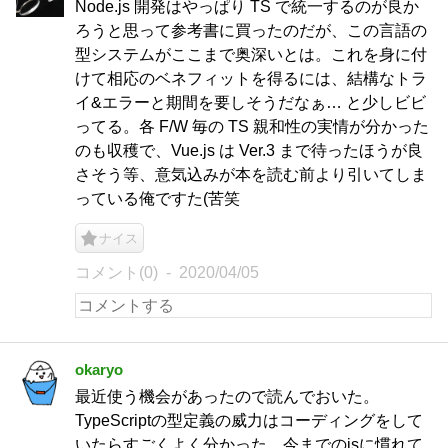
Node.js 開発はやっぱり TS で統一するのが良か
ろうと思って参考書に買ったのだが、この言語の
型システムがここまで奥深いとは。これを身に付
けて相応のベネフィットを得るには、結構なトラ
イ&エラーと期間を要しそうだなぁ… と少しビビ
ってる。各 F/W 毎の TS 親和性の実情が分かった
のも収穫で、Vue.js は Ver.3 まで待ったほうが良
さそう等、意気込みが本を読む前より引いてしま
っている俺ですた(苦笑
ナイス
コメント(0)
2020/04/05
okaryo
最近使う機会があったので読んでおいた。
TypeScriptの型定義の威力はコーディングをして
いたらすごくよく分かった。今までのjsに慣れて