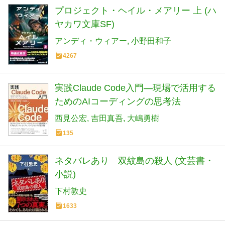
プロジェクト・ヘイル・メアリー 上 (ハ
ヤカワ文庫SF)
アンディ・ウィアー
小野田和子
4267
実践Claude Code入門―現場で活用する
ためのAIコーディングの思考法
西見公宏
吉田真吾
大嶋勇樹
135
ネタバレあり 双紋島の殺人 (文芸書・
小説)
下村敦史
1633