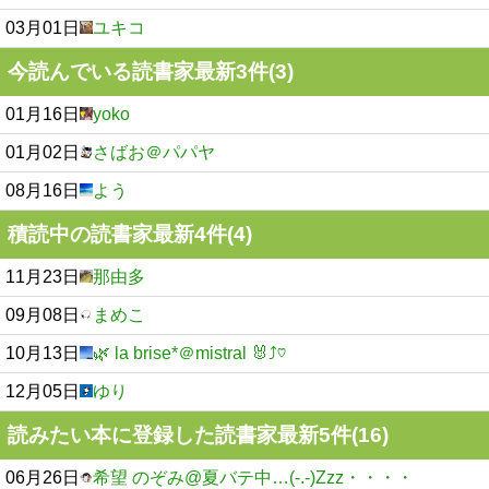
03月01日
ユキコ
今読んでいる読書家最新3件(3)
01月16日
yoko
01月02日
さばお＠パパヤ
08月16日
よう
積読中の読書家最新4件(4)
11月23日
那由多
09月08日
まめこ
10月13日
🌿 la brise*＠mistral 🐰⤴︎♡
12月05日
ゆり
読みたい本に登録した読書家最新5件(16)
06月26日
希望 のぞみ@夏バテ中…(-.-)Zzz・・・・