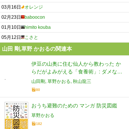
03月16日
オレンジ
02月23日
baboocon
01月10日
himito kouba
05月12日
こさと
山田 剛,草野 かおるの関連本
伊豆の山奥に住む仙人から教わった か
らだがよみがえる「食養術」: ダメなボ
クのからだを変えた 秋山先生の食養ご
山田剛
草野かおる
秋山龍三
はん
80
おうち避難のための マンガ 防災図鑑
草野かおる
182