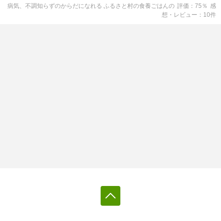
病気、不調知らずのからだになれる ふるさと村の食養ごはん
の
評価
75
％
感
想・レビュー
10
件