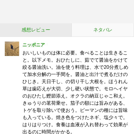
感想レビュー
ネタバレ
ニッポニア
おいしいものは体に必要。食べることは生きるこ
と。以下メモ。おひたしに、茹でて醤油をかけて
絞る醤油洗い。油を使う料理は、水で20分煮しめ
て加水分解の一手間を。醤油と出汁で煮るだけの
ひじき。天日干し、の切り干し大根を。ほうれん
草は歯応えが大切、少し硬い状態で。モロヘイヤ
のおひたし鰹節添え。オクラの納豆じゃこ和え。
きゅうりの茗荷乗せ。茄子の額には旨みがある、
トゲを取り除いで使おう。ピーマンの種には旨味
も入っている。焼き色をつけたネギ、塩少々で。
はりはりつけ。食養は血液が入れ替わって効果が
出るのに時間がかかる。