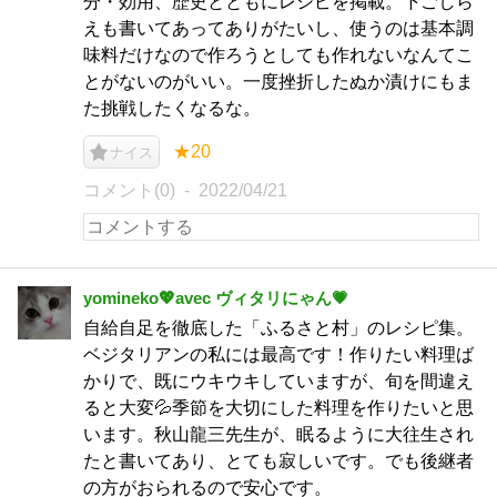
分・効用、歴史とともにレシピを掲載。下ごしら
えも書いてあってありがたいし、使うのは基本調
味料だけなので作ろうとしても作れないなんてこ
とがないのがいい。一度挫折したぬか漬けにもま
た挑戦したくなるな。
★20
ナイス
コメント(0)
2022/04/21
yomineko💖avec ヴィタリにゃん💗
自給自足を徹底した「ふるさと村」のレシピ集。
ベジタリアンの私には最高です！作りたい料理ば
かりで、既にウキウキしていますが、旬を間違え
ると大変💦季節を大切にした料理を作りたいと思
います。秋山龍三先生が、眠るように大往生され
たと書いてあり、とても寂しいです。でも後継者
の方がおられるので安心です。