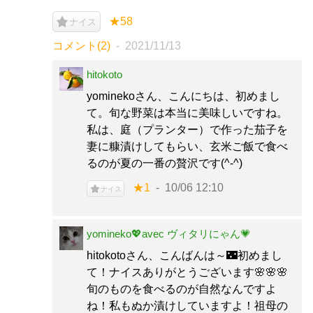
★58
ナイス
コメント(2)
2021/11/13
hitokoto
yominekoさん、こんにちは、初めまし
て。旬な野菜は本当に美味しいですね。
私は、庭（プランター）で作った茄子を
妻に糠漬けしてもらい、玄米ご飯で食べ
るのが夏の一番の贅沢です(^-^)
★1
10/06 12:10
ナイス
yomineko💖avec ヴィタリにゃん💗
hitokotoさん、こんばんは～🌃初めまし
て！ナイスありがとうございます🌸🌸🌸
旬のものを食べるのが自然なんですよ
ね！私もぬか漬けしていますよ！祖母の