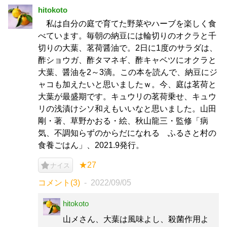
hitokoto
私は自分の庭で育てた野菜やハーブを楽しく食
べています。毎朝の納豆には輪切りのオクラと千
切りの大葉、茗荷醤油で。2日に1度のサラダは、
酢ショウガ、酢タマネギ、酢キャベツにオクラと
大葉、醤油を2～3滴。この本を読んで、納豆にジ
ャコも加えたいと思いましたｗ。今、庭は茗荷と
大葉が最盛期です。キュウリの茗荷乗せ、キュウ
リの浅漬けシソ和えもいいなと思いました。山田
剛・著、草野かおる・絵、秋山龍三・監修「病
気、不調知らずのからだになれる ふるさと村の
食養ごはん」、2021.9発行。
★27
ナイス
コメント(3)
2022/09/05
hitokoto
山メさん、大葉は風味よし、殺菌作用よ