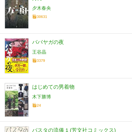
夕木春央
30631
ババヤガの夜
王谷晶
3379
はじめての男着物
木下勝博
24
パスタの流儀 1 (芳文社コミックス)