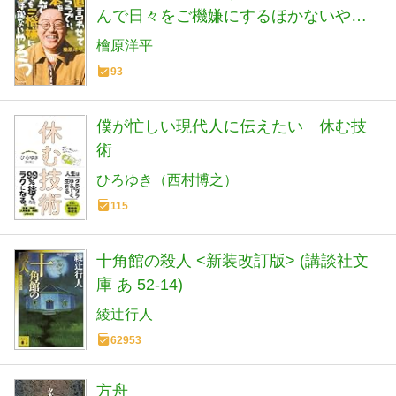
んで日々をご機嫌にするほかないやろ
う
檜原洋平
93
僕が忙しい現代人に伝えたい 休む技
術
ひろゆき（西村博之）
115
十角館の殺人 <新装改訂版> (講談社文
庫 あ 52-14)
綾辻行人
62953
方舟