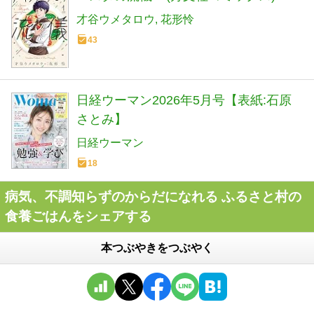
才谷ウメタロウ
花形怜
43
日経ウーマン2026年5月号【表紙:石原
さとみ】
日経ウーマン
18
病気、不調知らずのからだになれる ふるさと村の
食養ごはんをシェアする
本つぶやきをつぶやく