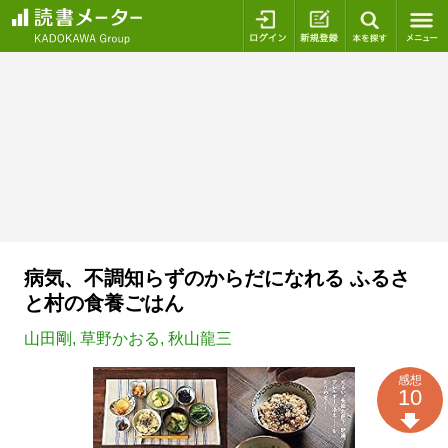
ログイン
新規登録
本を探
病気、不調知らずのからだになれる ふるさ
と村の食養ごはん
山田剛
,
草野かおる
,
秋山龍三
感想
10