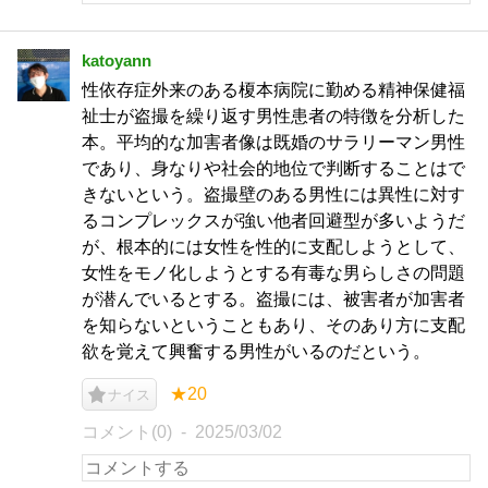
katoyann
性依存症外来のある榎本病院に勤める精神保健福
祉士が盗撮を繰り返す男性患者の特徴を分析した
本。平均的な加害者像は既婚のサラリーマン男性
であり、身なりや社会的地位で判断することはで
きないという。盗撮壁のある男性には異性に対す
るコンプレックスが強い他者回避型が多いようだ
が、根本的には女性を性的に支配しようとして、
女性をモノ化しようとする有毒な男らしさの問題
が潜んでいるとする。盗撮には、被害者が加害者
を知らないということもあり、そのあり方に支配
欲を覚えて興奮する男性がいるのだという。
★20
ナイス
コメント(0)
2025/03/02