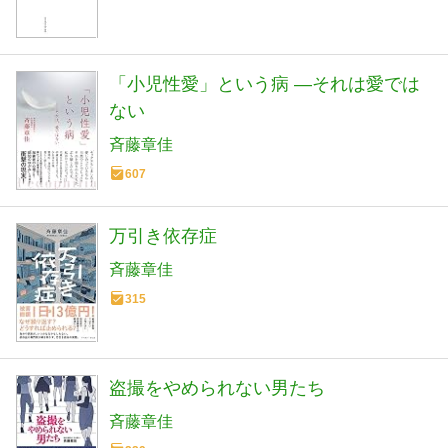
「小児性愛」という病 ―それは愛では
ない
斉藤章佳
607
万引き依存症
斉藤章佳
315
盗撮をやめられない男たち
斉藤章佳