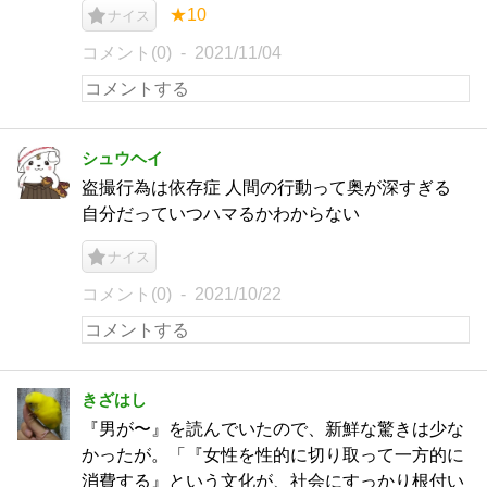
★10
ナイス
コメント(0)
2021/11/04
シュウヘイ
盗撮行為は依存症 人間の行動って奥が深すぎる
自分だっていつハマるかわからない
ナイス
コメント(0)
2021/10/22
きざはし
『男が〜』を読んでいたので、新鮮な驚きは少な
かったが。「『女性を性的に切り取って一方的に
消費する』という文化が、社会にすっかり根付い