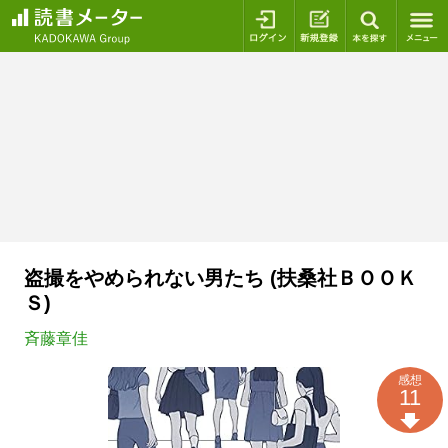
ログイン
新規登録
本を探
盗撮をやめられない男たち (扶桑社ＢＯＯＫ
Ｓ)
斉藤章佳
感想
11