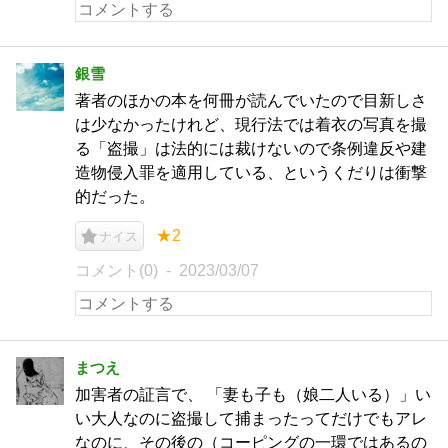
銀雪
著者のほかの本を何冊が読んでいたので目新しさ
は少なかったけれど、現行法では着衣の写真を撮
る「盗撮」は法的には裁けないので条例違反や建
造物侵入罪を適用している、というくだりは衝撃
的だった。
★2
ナイス
コメント(0)
2023/03/07
まつえ
加害者の証言で、 「妻も子も（娘二人いる）」い
い大人なのに盗撮して捕まったってだけでもアレ
なのに、その後の（コーピングの一環ではあるの