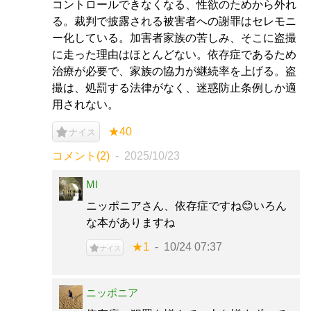
コントロールできなくなる、性欲のためから外れ
る。裁判で披露される被害者への謝罪はセレモニ
ー化している。加害者家族の苦しみ、そこに盗撮
に走った理由はほとんどない。依存症であるため
治療が必要で、家族の協力が継続率を上げる。盗
撮は、処罰する法律がなく、迷惑防止条例しか適
用されない。
★40
ナイス
コメント(2)
2025/10/23
MI
ニッポニアさん、依存症ですね😊いろん
な本がありますね
★1
10/24 07:37
ナイス
ニッポニア