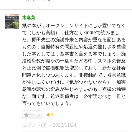
木麻黄
紙の本が，オークションサイトにしか置いてなく
て（しかも高額），仕方なくkindleで読みまし
た。原田先生の痴漢外来と内容が重なる面はある
ものの，盗撮特有の問題性や処遇の難しさを整理
した本としては，基本書と言える本でしょう。痴
漢検挙数が減少の一途をたどる中，スマホの普及
と正比例で盗撮犯罪は増加しており，新たな社会
問題と化しつつあります。非接触的で，被害意識
が生じにくいだけに（気がつかないから），加害
意識や認知の歪みが生じやすいのも，盗撮の独特
な一面です。処遇関係者は，必ず読むべき一冊と
言ってもいいでしょう。
★3
ナイス
コメント(0)
2023/11/24