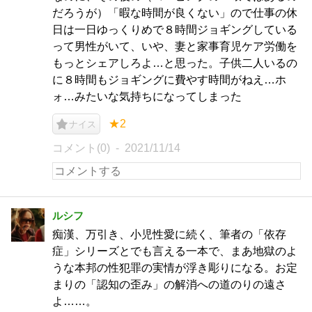
だろうが）「暇な時間が良くない」ので仕事の休
日は一日ゆっくりめで８時間ジョギングしている
って男性がいて、いや、妻と家事育児ケア労働を
もっとシェアしろよ…と思った。子供二人いるの
に８時間もジョギングに費やす時間がねえ…ホ
ォ…みたいな気持ちになってしまった
★2
ナイス
コメント(0)
2021/11/14
ルシフ
痴漢、万引き、小児性愛に続く、筆者の「依存
症」シリーズとでも言える一本で、まあ地獄のよ
うな本邦の性犯罪の実情が浮き彫りになる。お定
まりの「認知の歪み」の解消への道のりの遠さ
よ……。