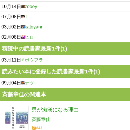
10月14日
zooey
07月08日
T
03月02日
katoyann
02月08日
ヒロ
積読中の読書家最新1件(1)
03月11日
ボウフラ
読みたい本に登録した読書家最新1件(1)
09月04日
ナツ
斉藤章佳の関連本
男が痴漢になる理由
斉藤章佳
843