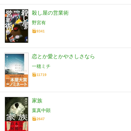
殺し屋の営業術
野宮有
9341
恋とか愛とかやさしさなら
一穂ミチ
11719
家族
葉真中顕
2647