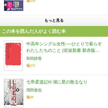
229
もっと見る
この本を読んだ人がよく読む本
中高年シングル女性──ひとりで暮らす
わたしたちのこと (岩波新書 新赤版
2093)
和田靜香
373
七帝柔道記III 湖に星の散るなり
増田俊也
88