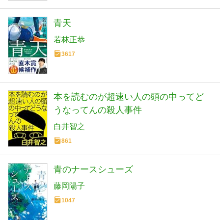
青天
若林正恭
3617
本を読むのが超速い人の頭の中ってど
うなってんの殺人事件
白井智之
861
青のナースシューズ
藤岡陽子
1047