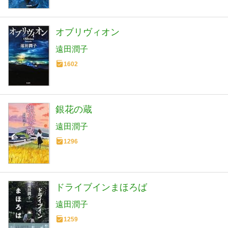
オブリヴィオン
遠田潤子
1602
銀花の蔵
遠田潤子
1296
ドライブインまほろば
遠田潤子
1259