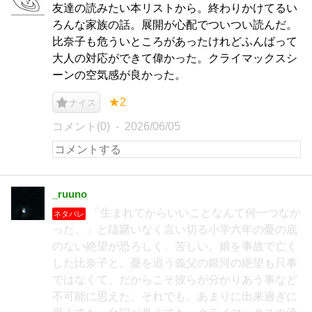
友達の読みたい本リストから。終わりかけてるい
ろんな家族の話。展開が心配でついつい読んだ。
比奈子も危ういところがあったけれどふんばって
大人の対応ができて偉かった。クライマックスシ
ーンの空気感が良かった。
★2
ナイス
コメント(0)
2026/06/05
_ruuno
「生まれてからいいことなんて何一つなか
ネタバレ
った。」と躊躇いなく言い切る小学六年の憂の底
のない絶望が恐ろしく、苦しい。娘を事故で亡く
した比奈子と、憂を追う義父の銀河の絶望も只事
ではなくて、だからこそ彼らが分かりあう事など
不可能に思えた。それでも、あまりに出来過ぎに