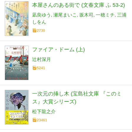
本屋さんのある街で (文春文庫 ふ 53-2)
凪良ゆう
瀬尾まいこ
坂木司
一穂ミチ
三浦
しをん
2730
ファイア・ドーム (上)
辻村深月
5241
一次元の挿し木 (宝島社文庫 『このミ
ス』大賞シリーズ)
松下龍之介
23461