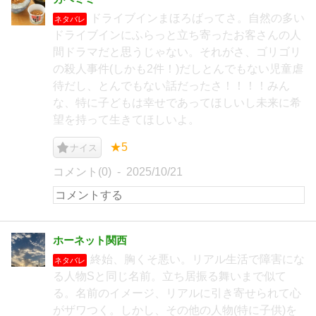
ドライブインまほろばってさ。自然の多い
ネタバレ
ドライブインにふらっと立ち寄ったお客さんの人
間ドラマだと思うじゃない。それがさ、ゴリゴリ
の殺人事件(しかも2件！)だしとんでもない児童虐
待だし、とんでもない話だったさ！！！！みん
な、特に子どもは幸せであってほしいし未来に希
望を持って生きてほしいよ。
★5
ナイス
コメント(0)
2025/10/21
ホーネット関西
終始、胸くそ悪い。リアル生活で障害にな
ネタバレ
る人物Sと同じ名前。立ち居振る舞いまで似て
る。名前のイメージ、リアルに引き寄せられて心
がザワつく。しかし、その他の人物(特に子供)を