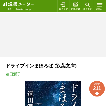
ログイン
新規登録
本を探
ドライブインまほろば (双葉文庫)
遠田潤子
感想
211