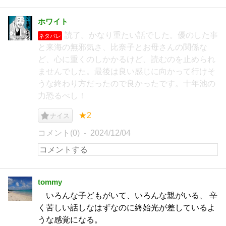
ホワイト
読了。かなり重たい話でした。優のした事
ネタバレ
と来海の無邪気さ、比奈子とお母さんの関係な
ど、心に重くのしかかるけど、読むのを止められ
ませんでした。最後は良い感じに向かって行けそ
うな終わり方だったので良かったです。十年池の
力恐るべし！
★2
ナイス
コメント(0)
2024/12/04
tommy
いろんな子どもがいて、いろんな親がいる、 辛
く苦しい話しなはずなのに終始光が差しているよ
うな感覚になる。