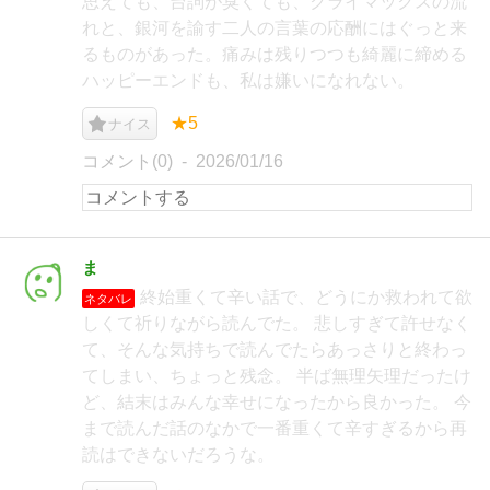
思えても、台詞が臭くても、クライマックスの流
れと、銀河を諭す二人の言葉の応酬にはぐっと来
るものがあった。痛みは残りつつも綺麗に締める
ハッピーエンドも、私は嫌いになれない。
★5
ナイス
コメント(0)
2026/01/16
ま
終始重くて辛い話で、どうにか救われて欲
ネタバレ
しくて祈りながら読んでた。 悲しすぎて許せなく
て、そんな気持ちで読んでたらあっさりと終わっ
てしまい、ちょっと残念。 半ば無理矢理だったけ
ど、結末はみんな幸せになったから良かった。 今
まで読んだ話のなかで一番重くて辛すぎるから再
読はできないだろうな。