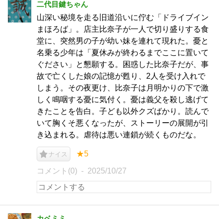
二代目鍵ちゃん
山深い秘境を走る旧道沿いに佇む「ドライブイン
まほろば」。店主比奈子が一人で切り盛りする食
堂に、突然男の子が幼い妹を連れて現れた。憂と
名乗る少年は「夏休みが終わるまでここに置いて
ぐださい」と懇願する。困惑した比奈子だが、事
故で亡くした娘の記憶が甦り、2人を受け入れで
しまう。その夜更け、比奈子は月明かりの下で激
しく鳴咽する憂に気付く。憂は義父を殺し逃げて
きたことを告白。子ども以外クズばかり。読んで
いて胸くそ悪くなったが、ストーリーの展開が引
き込まれる。虐待は悪い連鎖が続くものだな。
★5
ナイス
コメント(0)
2025/10/27
カベミミ