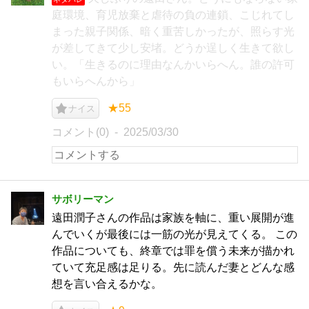
庭環境、育児放棄と虐待の負の連鎖、こじれてし
まった親子関係、暗く重苦しかったが、照らす光
が差してきて少し安堵。どうか逞しく生きて欲し
い。「生きるのに理由なんかいらへん。誰の許可
もいらへんから」
★55
ナイス
コメント(0)
2025/03/30
サボリーマン
遠田潤子さんの作品は家族を軸に、重い展開が進
んでいくが最後には一筋の光が見えてくる。 この
作品についても、終章では罪を償う未来が描かれ
ていて充足感は足りる。先に読んだ妻とどんな感
想を言い合えるかな。