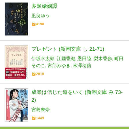
多類婚姻譚
凪良ゆう
4190
プレゼント (新潮文庫 し 21-71)
伊坂幸太郎
江國香織
恩田陸
梨木香歩
町田
そのこ
宮部みゆき
米澤穂信
2818
成瀬は信じた道をいく (新潮文庫 み 73-
2)
宮島未奈
1449