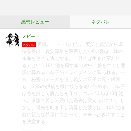
感想レビュー
ネタバレ
ノビー
再読。・・・泣けた。 実父と義父から虐
ネタバレ
待を受け、義父流星を殺害した小6の憂は、妹の
来海を連れて逃走する。「見れば生まれ変われ
る」という10年池を探す旅の途中、娘を亡くし悲
嘆に暮れる比奈子のドライブインに匿われる。一
方、秘密のデータを追う義父の双子の兄・銀河
も、SNSの投稿を機に彼らを追い詰める。比奈子
は身を挺して憂たちを守り、ついに3人は10年池
へ。凄惨で苦しみ続けた過去は変えられない。し
かし、過去を吐き出し清算した彼らは、10年池を
前に新たな希望に向かって、未来へ歩き出すこと
を決意する。