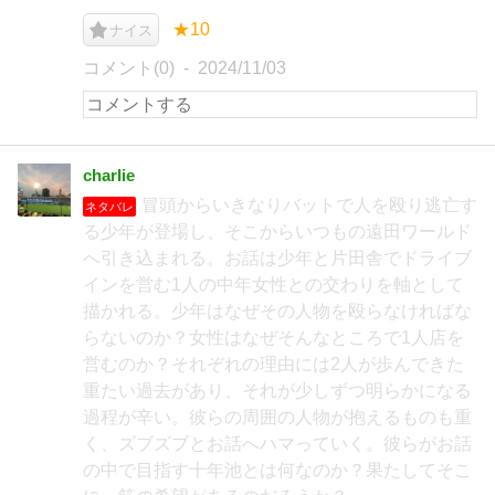
★10
ナイス
コメント(0)
2024/11/03
charlie
冒頭からいきなりバットで人を殴り逃亡す
ネタバレ
る少年が登場し、そこからいつもの遠田ワールド
へ引き込まれる。お話は少年と片田舎でドライブ
インを営む1人の中年女性との交わりを軸として
描かれる。少年はなぜその人物を殴らなければな
らないのか？女性はなぜそんなところで1人店を
営むのか？それぞれの理由には2人が歩んできた
重たい過去があり、それが少しずつ明らかになる
過程が辛い。彼らの周囲の人物が抱えるものも重
く、ズブズブとお話へハマっていく。彼らがお話
の中で目指す十年池とは何なのか？果たしてそこ