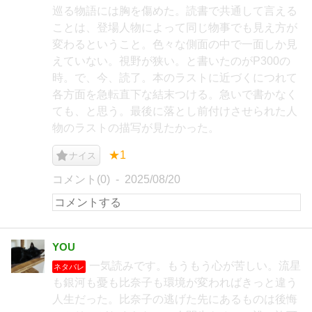
巡る物語には胸を傷めた。読書で共通して言える
ことは、登場人物によって同じ物事でも見え方が
変わるということ。色々な側面の中で一面しか見
えていない。視野が狭い。と書いたのがP300の
時。で、今、読了。本のラストに近づくにつれて
各方面を急転直下な結末つける。急いで書かなく
ても、と思う。最後に落とし前付けさせられた人
物のラストの描写が見たかった。
★1
ナイス
コメント(0)
2025/08/20
YOU
一気読みです。もうもう心が苦しい。流星
ネタバレ
も銀河も憂も比奈子も環境が変わればきっと違う
人生だった。比奈子の逃げた先にあるものは後悔