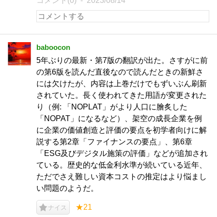
コメント(0)
2023/08/14
baboocon
5年ぶりの最新・第7版の翻訳が出た。さすがに前
の第6版を読んだ直後なので読んだときの新鮮さ
には欠けたが、内容は上巻だけでもずいぶん刷新
されていた。長く使われてきた用語が変更された
り（例: 「NOPLAT」がより人口に膾炙した
「NOPAT」になるなど）、架空の成長企業を例
に企業の価値創造と評価の要点を初学者向けに解
説する第2章「ファイナンスの要点」、第6章
「ESG及びデジタル施策の評価」などが追加され
ている。歴史的な低金利水準が続いている近年、
ただでさえ難しい資本コストの推定はより悩まし
い問題のようだ。
★21
ナイス