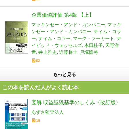
企業価値評価 第4版 【上】
マッキンゼー・アンド・カンパニー
マッキ
ンゼー・アンド・カンパニー
ティム・コラ
ー
ティム・コラー
マーク・フーカート
デ
イビッド・ウェッセルズ
本田桂子
天野洋
世
井上雅史
近藤将士
戸塚隆将
82
もっと見る
この本を読んだ人がよく読む本
図解 収益認識基準のしくみ〈改訂版〉
あずさ監査法人
16