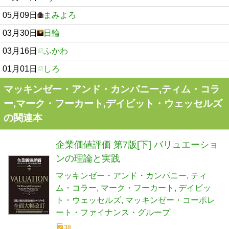
05月09日
まみよろ
03月30日
日輪
03月16日
ふかわ
01月01日
しろ
マッキンゼー・アンド・カンパニー,ティム・コラ
ー,マーク・フーカート,デイビット・ウェッセルズ
の関連本
企業価値評価 第7版[下] バリュエーショ
ンの理論と実践
マッキンゼー・アンド・カンパニー
ティ
ム・コラー
マーク・フーカート
デイビッ
ト・ウェッセルズ
マッキンゼー・コーポレ
ート・ファイナンス・グループ
38