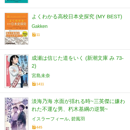
よくわかる高校日本史探究 (MY BEST)
Gakken
11
成瀬は信じた道をいく (新潮文庫 み 73-
2)
宮島未奈
1411
淡海乃海 水面が揺れる時~三英傑に嫌わ
れた不運な男、朽木基綱の逆襲~
イスラーフィール
碧風羽
445