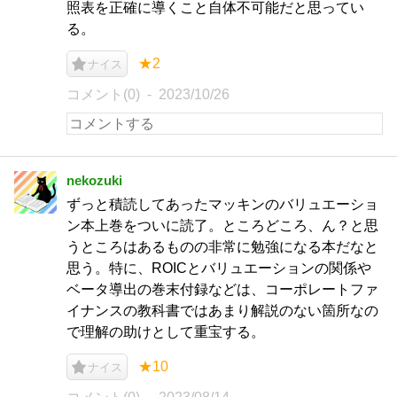
照表を正確に導くこと自体不可能だと思ってい
る。
★2
ナイス
コメント(0)
2023/10/26
nekozuki
ずっと積読してあったマッキンのバリュエーショ
ン本上巻をついに読了。ところどころ、ん？と思
うところはあるものの非常に勉強になる本だなと
思う。特に、ROICとバリュエーションの関係や
ベータ導出の巻末付録などは、コーポレートファ
イナンスの教科書ではあまり解説のない箇所なの
で理解の助けとして重宝する。
★10
ナイス