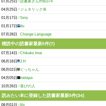
07月25日
読書家さん#5tu374
04月25日
ジェネリック米
01月17日
Sery
01月17日
du
07月28日
Change Language
積読中の読書家最新5件(7)
07月14日
Chikako Imai
06月18日
J.H
06月02日
ぐっちゃん
04月05日
metapa
10月26日
喜びの人
読みたい本に登録した読書家最新5件(34)
06月01日
lily