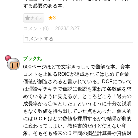
する必要のある本。
★3
ナイス
コメント(0)
2023/12/27
ブック丸
600ページほどで文字ぎっしりで難解な本。資本
コストを上回るROICが達成されてはじめて企業
価値が創造されると書かれている。DCFについて
は理論ギチギチで仮説に仮説を重ねて各数値を求
めているように見えるが、ところどころ「過去の
成長率から〇％とした」というように十分な説明
もなく数値を持ち出していた点もあった。個人的
にはＤＣＦはどの数値を採用するかで結果が劇的
に変わってしまい、教科書的だけど使えない印
象。そもそも将来の５年間の損益計算書や貸借対