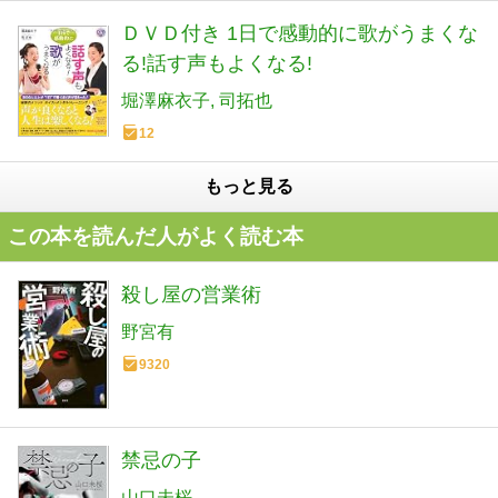
ＤＶＤ付き 1日で感動的に歌がうまくな
る!話す声もよくなる!
堀澤麻衣子
司拓也
12
もっと見る
この本を読んだ人がよく読む本
殺し屋の営業術
野宮有
9320
禁忌の子
山口未桜