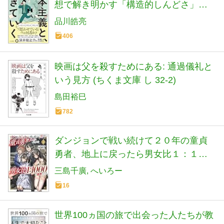
想で解き明かす「構造的しんどさ」の
正体
品川皓亮
406
映画は父を殺すためにある: 通過儀礼と
いう見方 (ちくま文庫 し 32-2)
島田裕巳
782
ダンジョンで戦い続けて２０年の童貞
勇者、地上に戻ったら男女比１：１０
００の世界だった（2） (モンスター文
三島千廣
へいろー
庫 Mみ 02-04)
16
世界100ヵ国の旅で出会った人たちが教