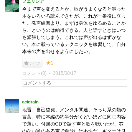
フェリシア
今まで声を変えるとか、歌がうまくなると謳った
本をいろいろ読んできたが、これが一番役に立っ
た。発声練習より、まずは身体をゆるめることか
ら、というのは納得できる。人と話すときはいつ
も緊張してしまう。これでは声が出るはずがな
い。本に載っているテクニックを練習して、自分
本来の声を出せるようにしたい。
★1
ナイス
コメント(0)
2015/08/17
acidrain
地雷。自己啓発、メンタル関連、そっち系の類の
言葉。特に本編の約半分がくどいほどに同じ内容
で薄い。付属のCDで話す声と歌を聴いたが、芯
のない癖のある声で自分には不快だ。ギターは良