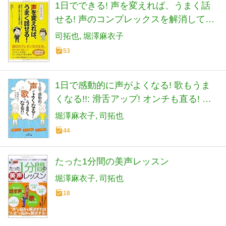
1日でできる! 声を変えれば、うまく話
せる! 声のコンプレックスを解消して会
話上手になる発声法14
司拓也
堀澤麻衣子
53
1日で感動的に声がよくなる! 歌もうま
くなる!!: 滑舌アップ! オンチも直る! 口
ベタ解消! (王様文庫)
堀澤麻衣子
司拓也
44
たった1分間の美声レッスン
堀澤麻衣子
司拓也
18