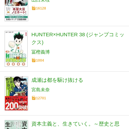
16128
HUNTER×HUNTER 38 (ジャンプコミッ
クス)
冨樫義博
1004
成瀬は都を駆け抜ける
宮島未奈
12701
資本主義と、生きていく。～歴史と思