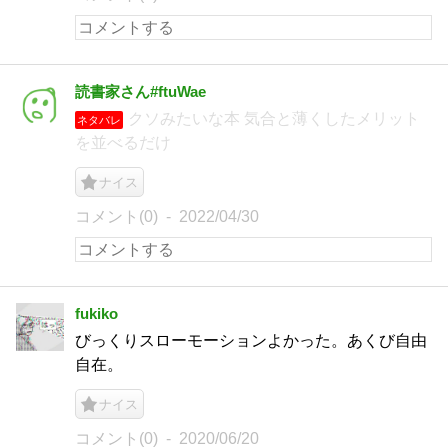
読書家さん#ftuWae
クソみたいな本 気合と薄くしたメリット
ネタバレ
を並べるだけ
ナイス
コメント(0)
2022/04/30
fukiko
びっくりスローモーションよかった。あくび自由
自在。
ナイス
コメント(0)
2020/06/20