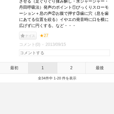
させる（足ぐりぐり揉み解し・水ジャージャー・
丹田呼吸法）発声のポイント①びっくりスローモ
ーション＋息の声②お腹で押す③歯に穴（息を歯
にあてる位置を絞る）イやエの発音時に口を横に
広げずに円くする。など・・・
★27
ナイス
コメント(0)
2013/09/15
最初
1
2
最後
全34件中 1-20 件を表示