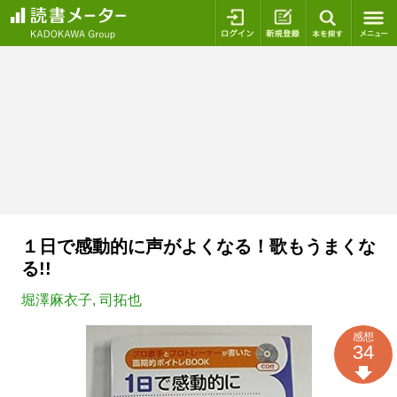
ログイン
新規登録
本を探
１日で感動的に声がよくなる！歌もうまくな
る!!
堀澤麻衣子
,
司拓也
感想
34