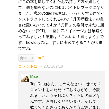
にこの本を探してくれたお気持ちの方が嬉しく
て、他を知らないのに№１ボイトレブックになり
ました。私のyogaの先生は、うっとりする声でイ
ンストラクトしてくれるので「丹田呼吸法」の良
さは疑いないのですが「丹田」の場所が未だに掴
めない･･･(T^T)。「歯に穴のイメージ」は早速や
ってみました！感想は「これいい！続けよう」で
す。howtoものは、すぐに実践できることが大事
ですね。
★7
ナイス
コメント(2)
2013/09/18
Misa
Top Doggさん、ごめんなさい！せっかく
コメントをいただいておりながら、今読
みました。５ヶ月ぶり？くらいの読メな
んです。お許しくださいませ。そして、
教えてくださってありがとうございまし