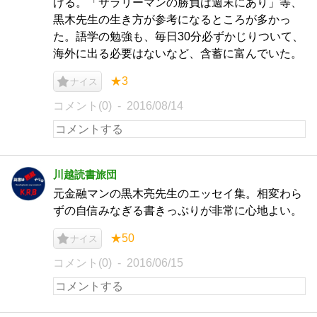
げる。「サラリーマンの勝負は週末にあり」等、
黒木先生の生き方が参考になるところが多かっ
た。語学の勉強も、毎日30分必ずかじりついて、
海外に出る必要はないなど、含蓄に富んでいた。
★3
ナイス
コメント(0)
2016/08/14
川越読書旅団
元金融マンの黒木亮先生のエッセイ集。相変わら
ずの自信みなぎる書きっぷりが非常に心地よい。
★50
ナイス
コメント(0)
2016/06/15