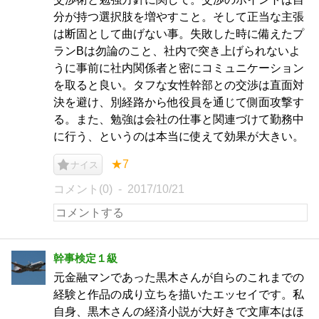
分が持つ選択肢を増やすこと。そして正当な主張
は断固として曲げない事。失敗した時に備えたプ
ランBは勿論のこと、社内で突き上げられないよ
うに事前に社内関係者と密にコミュニケーション
を取ると良い。タフな女性幹部との交渉は直面対
決を避け、別経路から他役員を通じて側面攻撃す
る。また、勉強は会社の仕事と関連づけて勤務中
に行う、というのは本当に使えて効果が大きい。
★7
ナイス
コメント(0)
2017/10/21
幹事検定１級
元金融マンであった黒木さんが自らのこれまでの
経験と作品の成り立ちを描いたエッセイです。私
自身、黒木さんの経済小説が大好きで文庫本はほ