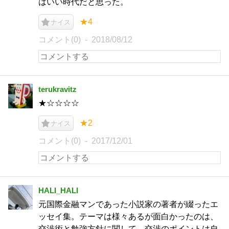
はいい時代だと思った。
★4
ナイス
コメント(0)
2018/08/12
terukravitz
★☆☆☆☆
★2
ナイス
コメント(0)
2017/12/01
HALI_HALI
元国際金融マンであった小説家の著者が綴ったエ
ッセイ集。テーマは様々あるが面白かったのは、
交渉術と勉強方針に関して。交渉のポイントは自