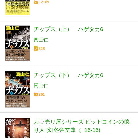
22189
チップス（上） ハゲタカ6
真山仁
318
チップス（下） ハゲタカ6
真山仁
291
カラ売り屋シリーズ ビットコインの億
り人 (幻冬舎文庫 く 16-16)