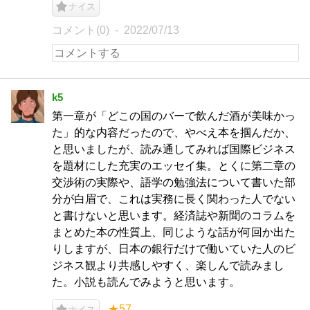
ナイス
コメント(0)
2022/07/13
k5
第一章が「どこの国のバーで飲んだ酒が美味かっ
た」的な内容だったので、やべえ本を掴んだか、
と思いましたが、読み通してみれば国際ビジネス
を題材にした充実のエッセイ集。とくに第二章の
交渉術の実際や、語学の勉強法について書いた部
分が白眉で、これは実務に長く関わった人でない
と書けないと思います。経済誌や新聞のコラムを
まとめた本の性質上、同じような話が何回か出た
りしますが、日本の銀行だけで働いていた人のビ
ジネス観より共感しやすく、楽しんで読みまし
た。小説も読んでみようと思います。
★57
ナイス