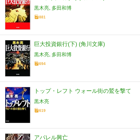
黒木亮
多田和博
881
巨大投資銀行(下) (角川文庫)
黒木亮
多田和博
694
トップ・レフト ウォール街の鷲を撃て
黒木亮
619
アパレル興亡