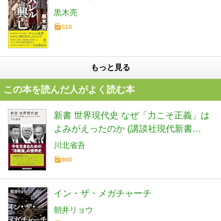
黒木亮
510
もっと見る
この本を読んだ人がよく読む本
新書 世界現代史 なぜ「力こそ正義」は
よみがえったのか (講談社現代新書
2798)
川北省吾
980
イン・ザ・メガチャーチ
朝井リョウ