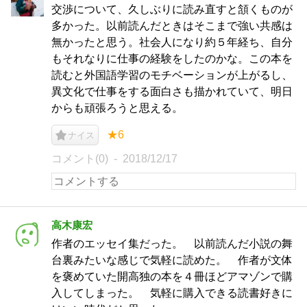
交渉について、久しぶりに読み直すと頷くものが
多かった。以前読んだときはそこまで強い共感は
無かったと思う。社会人になり約５年経ち、自分
もそれなりに仕事の経験をしたのかな。この本を
読むと外国語学習のモチベーションが上がるし、
異文化で仕事をする面白さも描かれていて、明日
からも頑張ろうと思える。
★6
ナイス
コメント(0)
2018/12/17
高木康宏
作者のエッセイ集だった。 以前読んだ小説の舞
台裏みたいな感じで気軽に読めた。 作者が文体
を褒めていた開高独の本を４冊ほどアマゾンで購
入してしまった。 気軽に購入できる読書好きに