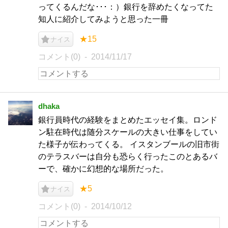
ってくるんだな･･･：）銀行を辞めたくなってた
知人に紹介してみようと思った一冊
★15
ナイス
コメント(0)
2014/11/17
dhaka
銀行員時代の経験をまとめたエッセイ集。ロンド
ン駐在時代は随分スケールの大きい仕事をしてい
た様子が伝わってくる。 イスタンブールの旧市街
のテラスバーは自分も恐らく行ったこのとあるバ
ーで、確かに幻想的な場所だった。
★5
ナイス
コメント(0)
2014/10/12