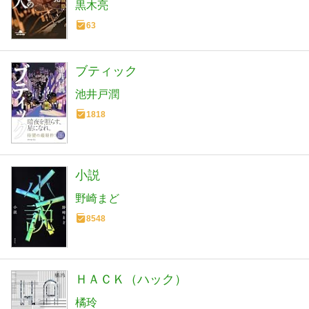
黒木亮
63
ブティック
池井戸潤
1818
小説
野崎まど
8548
ＨＡＣＫ（ハック）
橘玲