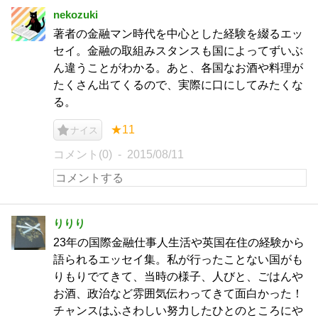
nekozuki
著者の金融マン時代を中心とした経験を綴るエッ
セイ。金融の取組みスタンスも国によってずいぶ
ん違うことがわかる。あと、各国なお酒や料理が
たくさん出てくるので、実際に口にしてみたくな
る。
★11
ナイス
コメント(0)
2015/08/11
りりり
23年の国際金融仕事人生活や英国在住の経験から
語られるエッセイ集。私が行ったことない国がも
りもりでてきて、当時の様子、人びと、ごはんや
お酒、政治など雰囲気伝わってきて面白かった！
チャンスはふさわしい努力したひとのところにや