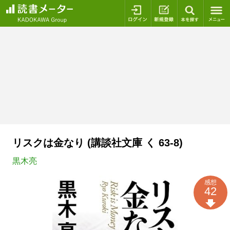
ログイン
新規登録
本を探
リスクは金なり (講談社文庫 く 63-8)
黒木亮
感想
42