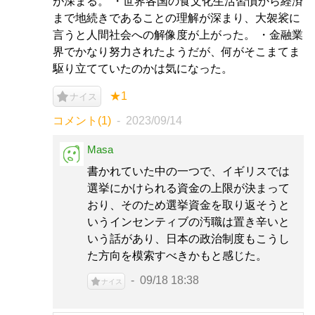
が深まる。 ・世界各国の食文化生活習慣から経済
まで地続きであることの理解が深まり、大袈裟に
言うと人間社会への解像度が上がった。 ・金融業
界でかなり努力されたようだが、何がそこまてま
駆り立てていたのかは気になった。
★1
ナイス
コメント(1)
2023/09/14
Masa
書かれていた中の一つで、イギリスでは
選挙にかけられる資金の上限が決まって
おり、そのため選挙資金を取り返そうと
いうインセンティブの汚職は置き辛いと
いう話があり、日本の政治制度もこうし
た方向を模索すべきかもと感じた。
09/18 18:38
ナイス