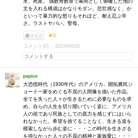
水、死産。 偶数奇数章で幕間として俯瞰した地の
文を入れる構成はかなりモダン。悲壮感なく、か
といって暴力的な怒りもそれほど、耐え忍ぶ辛
さ。ラストヤバい。聖母。
★6
ナイス
コメント(0)
2024/04/26
papico
大恐慌時代（1930年代）のアメリカ。開拓農民ジ
ョード一家をめぐる不屈の人間像を描いた作品。
全てを失った人々が生きるために必要なものを求
め、自らの人生を切り開いていく姿に、アメリカ
人の祖であり民族としての底力を感じずにはいら
れなかった。希望を捨てることなく、生きる道を
模索しながら歩む姿に・・・この時代を生きざる
を得なかった人々の不屈の精神と家族愛に・・・