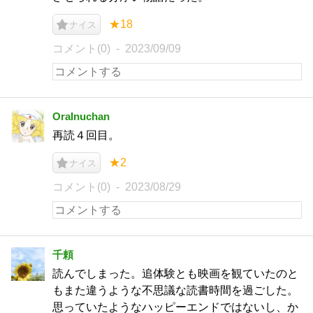
★18
ナイス
コメント(0)
2023/09/09
OraInuchan
再読４回目。
★2
ナイス
コメント(0)
2023/08/29
千頼
読んでしまった。追体験とも映画を観ていたのと
もまた違うような不思議な読書時間を過ごした。
思っていたようなハッピーエンドではないし、か