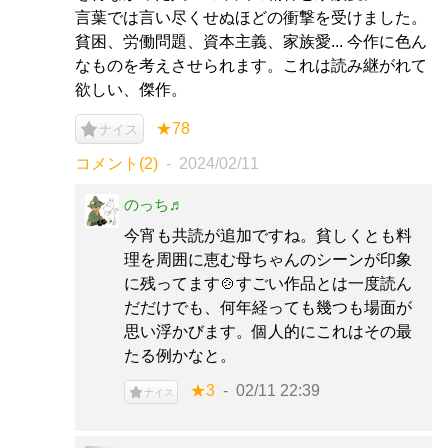
言葉では言い尽くせぬほどの衝撃を受けました。
貧困、労働問題、資本主義、家族愛... 今作に色ん
なものを考えさせられます。これは読み継がれて
欲しい、傑作。
★78
ナイス
コメント(2)
2024/02/11
のっち♬
今宵も共読が追加ですね。貧しくとも料
理を周囲に恵む母ちゃんのシーンが印象
に残ってます🍲すごい作品とは一度読ん
だだけでも、何年経っても幾つも場面が
思い浮かびます。個人的にこれはその最
たる例かなと。
★3
02/11 22:39
ナイス