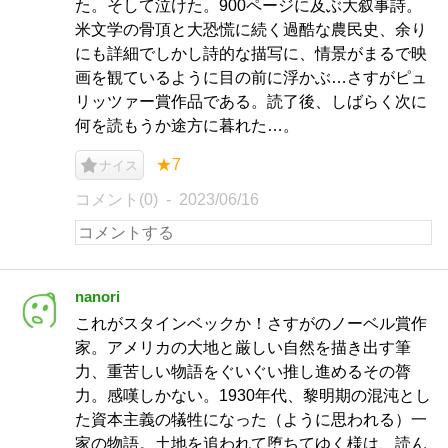
た。そして泣けた。900ページに及ぶ大叙事詩。
米文学の骨頂と大恐慌に続く過酷な農民史、余り
にも詳細でしかし詩的な描写に、情景がまるで映
画を観ているように目の前に浮かぶ…さすがピュ
リッツァー賞作品である。読了後、しばらく次に
何を読もうか途方に暮れた…。
★7
ナイス
コメント(0)
2023/06/16
nanori
これがスタインベックか！さすがのノーベル賞作
家。アメリカの大地と厳しい自然を描き出す筆
力、重苦しい物語をぐいぐい推し進めるその膂
力。感嘆しかない。1930年代、黎明期の混沌とし
た資本主義の犠牲になった（ように思われる）一
家の物語。土地を追われて堕ちてゆく様は、読ん