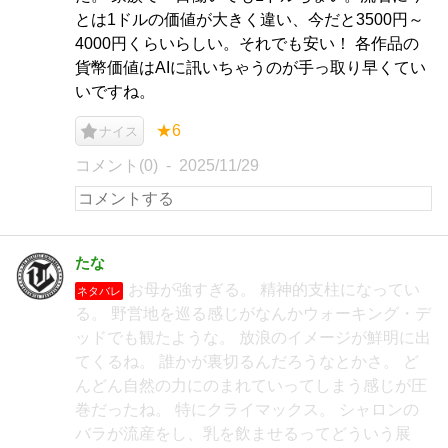
とは1ドルの価値が大きく違い、今だと3500円～
4000円くらいらしい。それでも安い！ 各作品の
貨幣価値はAIに訊いちゃうのが手っ取り早くてい
いですね。
★6
ナイス
コメント(0)
2025/11/29
たな
お母が強すぎる。 精神的支柱になってい
ネタバレ
る。 野営地を巡る感じがなんかウォーキング・デ
ッドでも観たような。 放浪のイメージが鮮明に出
てくるね。 誰かが裏切るんだろうなとかさ。 ど
んどん自然の力にのまれていってしまう感じが圧
巻だったね。 特にクライマックス。 シャロンの
バラが流産をし、乳を飲ませるってどういう展