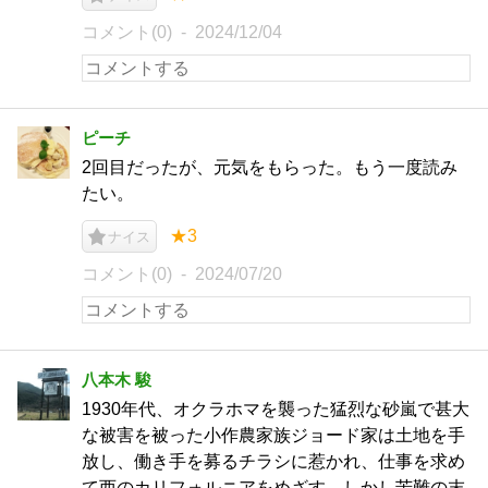
コメント(0)
2024/12/04
ピーチ
2回目だったが、元気をもらった。もう一度読み
たい。
★3
ナイス
コメント(0)
2024/07/20
八本木 駿
1930年代、オクラホマを襲った猛烈な砂嵐で甚大
な被害を被った小作農家族ジョード家は土地を手
放し、働き手を募るチラシに惹かれ、仕事を求め
て西のカリフォルニアをめざす。しかし苦難の末