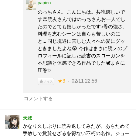
papico
のっちさん、こんにちは。共読嬉しいで
す😊読友さんではのっちさんお一人でし
たのでとても嬉しかったです♪母の強さ、
料理を恵むシーンは自らも苦しいのに
と... 同じ境遇に苦しむ人々への愛にグッ
ときましたよね😭 今作はまさに読メのプ
ロフィールに記した読書のスローガンを
不思議と体感できる作品でした🕊️まさに
圧巻✨
★3
02/11 22:56
ナイス
天城
かなり久しぶりに読み返してみたが、あらためて
手放しで賞賛せざるを得ない不朽の名作。ジョー