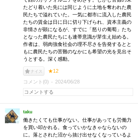
たどり着いた先には同じように土地を奪われた農
民たちで溢れていた。一気に都市に流入した農民
たちの賃金は日に日に切り下げられ、資本主義の
非情さが顕になるが、すでに「怒りの葡萄」たち
となった農民たちにも連帯意識が芽生え始める。
作者は、弱肉強食社会の理不尽さを告発するとと
もに農民たちの苦難のなかにも希望の光を見出そ
うとする。深く感動。
★12
ナイス
コメント(0)
2024/06/28
taku
働きたくても仕事がない。仕事があっても労働力
を買い叩かれる。食っていかなきゃならないの
に。落とされた沼から抜け出せなくなっているよ