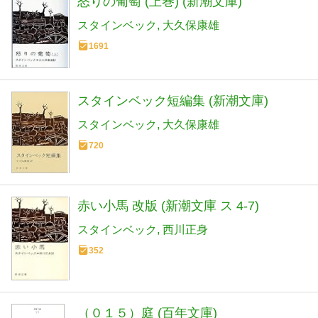
怒りの葡萄 (上巻) (新潮文庫)
スタインベック
大久保康雄
1691
スタインベック短編集 (新潮文庫)
スタインベック
大久保康雄
720
赤い小馬 改版 (新潮文庫 ス 4-7)
スタインベック
西川正身
352
（０１５）庭 (百年文庫)