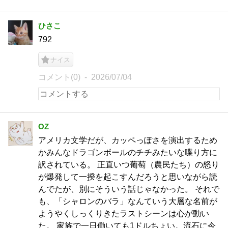
ひさこ
792
ナイス
コメント(0)
2026/07/04
OZ
アメリカ文学だが、カッペっぽさを演出するため
かみんなドラゴンボールのチチみたいな喋り方に
訳されている。 正直いつ葡萄（農民たち）の怒り
が爆発して一揆を起こすんだろうと思いながら読
んでたが、別にそういう話じゃなかった。 それで
も、「シャロンのバラ」なんていう大層な名前が
ようやくしっくりきたラストシーンは心が動い
た。 家族で一日働いても1ドルちょい。流石に今