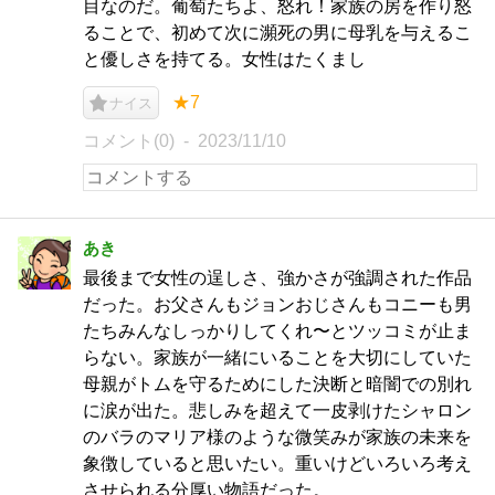
目なのだ。葡萄たちよ、怒れ！家族の房を作り怒
ることで、初めて次に瀕死の男に母乳を与えるこ
と優しさを持てる。女性はたくまし
★7
ナイス
コメント(0)
2023/11/10
あき
最後まで女性の逞しさ、強かさが強調された作品
だった。お父さんもジョンおじさんもコニーも男
たちみんなしっかりしてくれ〜とツッコミが止ま
らない。家族が一緒にいることを大切にしていた
母親がトムを守るためにした決断と暗闇での別れ
に涙が出た。悲しみを超えて一皮剥けたシャロン
のバラのマリア様のような微笑みが家族の未来を
象徴していると思いたい。重いけどいろいろ考え
させられる分厚い物語だった。