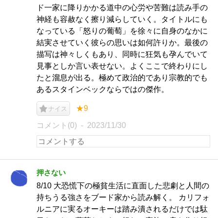
ド一家に降りかかる道中の心労や苦難は読み手の
神経も容赦なく擦り減らしていく。タイトルにも
なっている「怒りの葡萄」を徐々に自身のなかに
結実させていく彼らの思いは如何許りか。最後の
描写は神々しくもあり、同時に狂気も孕んでいて
見事としか言い表せない。よくここで終わりにし
たと溜息が出る。極めて政治的であり宗教的でも
あるスタインベックならではの傑作。
★9
ナイス
コメント(0)
2023/11/30
押さない
8/10 大恐慌下の極貧生活に直面した悲劇と人間の
持ちうる強さをブード家から読み解く。 カリフォ
ルニアに実るオーキーは踏み潰されるだけでは駄