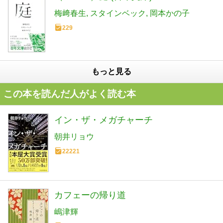
梅﨑春生
スタインベック
岡本かの子
229
もっと見る
この本を読んだ人がよく読む本
イン・ザ・メガチャーチ
朝井リョウ
22221
カフェーの帰り道
嶋津輝