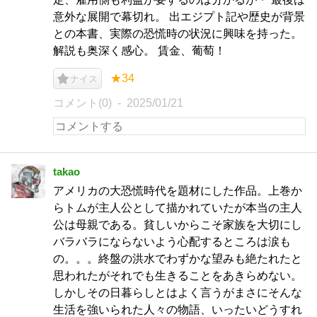
意外な展開で幕切れ。 出エジプト記や歴史が背景
との本書、実際の恐慌時の状況に興味を持った。
解説も奥深く感心。 賃金、葡萄！
★34
ナイス
コメント(0)
2025/01/21
takao
アメリカの大恐慌時代を題材にした作品。上巻か
らトムが主人公として描かれていたが本当の主人
公は母親である。貧しいからこそ家族を大切にし
バラバラにならないよう心配するところは涙も
の。。。終盤の洪水でわずかな望みも絶たれたと
思われたがそれでも生きることをあきらめない。
しかしその日暮らしとはよく言うがまさにそんな
生活を強いられた人々の物語、いったいどうすれ