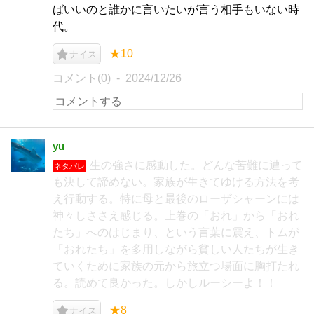
ばいいのと誰かに言いたいが言う相手もいない時
代。
★10
ナイス
コメント(0)
2024/12/26
yu
生の強さに感動した。どんな苦難に遭って
ネタバレ
も決して諦めない。家族が生きてゆける方法を考
え行動する。特に母と最後のローザシャーンには
神々しささえ感じる。上巻の「おれ」から「おれ
たち」へのはじまり、という言葉に震え、トムが
「おれたち」を多用しながら貧しい人たちが生き
ていくために家族の元から旅立つ場面に胸打たれ
る。読めて良かった。しかしルーシーよ！！
★8
ナイス