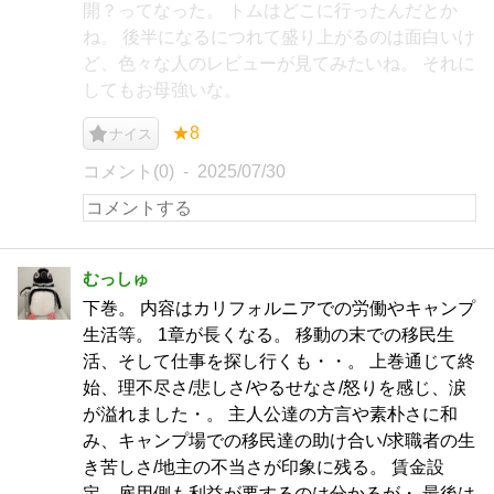
開？ってなった。 トムはどこに行ったんだとか
ね。 後半になるにつれて盛り上がるのは面白いけ
ど、色々な人のレビューが見てみたいね。 それに
してもお母強いな。
★8
ナイス
コメント(0)
2025/07/30
むっしゅ
下巻。 内容はカリフォルニアでの労働やキャンプ
生活等。 1章が長くなる。 移動の末での移民生
活、そして仕事を探し行くも・・。 上巻通じて終
始、理不尽さ/悲しさ/やるせなさ/怒りを感じ、涙
が溢れました・。 主人公達の方言や素朴さに和
み、キャンプ場での移民達の助け合い/求職者の生
き苦しさ/地主の不当さが印象に残る。 賃金設
定、雇用側も利益が要するのは分かるが・ 最後は