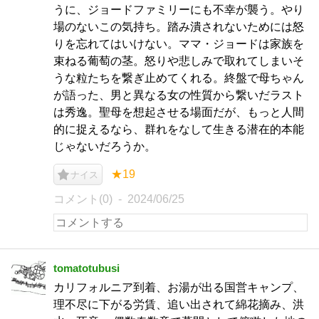
うに、ジョードファミリーにも不幸が襲う。やり
場のないこの気持ち。踏み潰されないためには怒
りを忘れてはいけない。ママ・ジョードは家族を
束ねる葡萄の茎。怒りや悲しみで取れてしまいそ
うな粒たちを繋ぎ止めてくれる。終盤で母ちゃん
が語った、男と異なる女の性質から繋いだラスト
は秀逸。聖母を想起させる場面だが、もっと人間
的に捉えるなら、群れをなして生きる潜在的本能
じゃないだろうか。
★19
ナイス
コメント(0)
2024/06/25
tomatotubusi
カリフォルニア到着、お湯が出る国営キャンプ、
理不尽に下がる労賃、追い出されて綿花摘み、洪