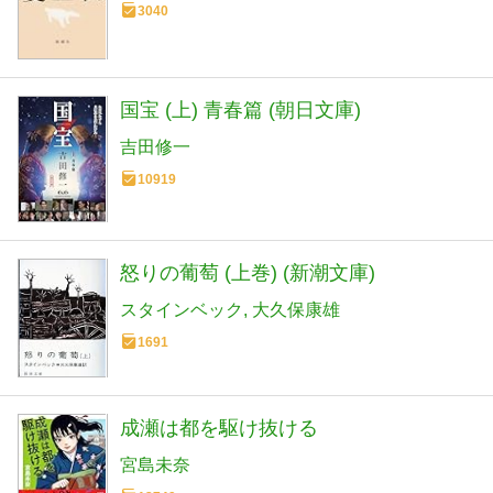
3040
国宝 (上) 青春篇 (朝日文庫)
吉田修一
10919
怒りの葡萄 (上巻) (新潮文庫)
スタインベック
大久保康雄
1691
成瀬は都を駆け抜ける
宮島未奈