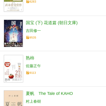
6283
国宝 (下) 花道篇 (朝日文庫)
吉田修一
9535
熟柿
佐藤正午
9113
夏帆 The Tale of KAHO
村上春樹