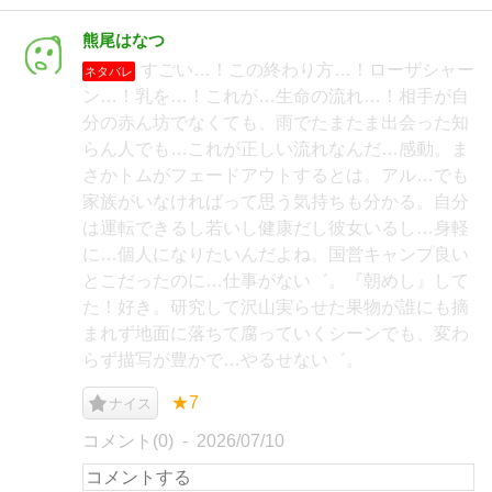
熊尾はなつ
すごい…！この終わり方…！ローザシャー
ネタバレ
ン…！乳を…！これが…生命の流れ…！相手が自
分の赤ん坊でなくても、雨でたまたま出会った知
らん人でも…これが正しい流れなんだ…感動。ま
さかトムがフェードアウトするとは。アル…でも
家族がいなければって思う気持ちも分かる。自分
は運転できるし若いし健康だし彼女いるし…身軽
に…個人になりたいんだよね。国営キャンプ良い
とこだったのに…仕事がない゛。『朝めし』して
た！好き。研究して沢山実らせた果物が誰にも摘
まれず地面に落ちて腐っていくシーンでも、変わ
らず描写が豊かで…やるせない゛。
★7
ナイス
コメント(0)
2026/07/10