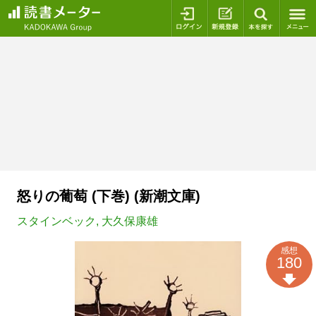
ログイン
新規登録
本を探
怒りの葡萄 (下巻) (新潮文庫)
スタインベック
,
大久保康雄
感想
180