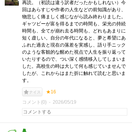
再読。（初読は違う訳者だったかもしれない）今
回はあらすじや作者の人生などの前知識があり、
物悲しく痛ましく感じながら読み終わりました。
ギャツビーが富を得るまでの時間も、栄光の持続
時間も、全てが崩れ去る時間も、どれもあまりに
短く虚しい。自分の年代になると、夢と希望にあ
ふれた過去と現在の落差を実感し、語り手ニック
のような客観的な醒めた視点で人生を振り返って
いたりするので、つい深く感情移入してしまいま
した。高校生の時は大して何も感じていませんで
したが、これからはまた折に触れて読むと思いま
す。
★16
ナイス
コメント(0)
2026/05/19
鼻