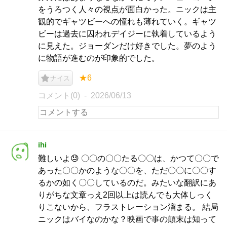
をうろつく人々の視点が面白かった。ニックは主
観的でギャツビーへの憧れも薄れていく。ギャツ
ビーは過去に囚われデイジーに執着しているよう
に見えた。ジョーダンだけ好きでした。夢のよう
に物語が進むのが印象的でした。
★6
ナイス
コメント(0)
2026/06/13
ihi
難しいよ😓 〇〇の〇〇たる〇〇は、かつて〇〇で
あった〇〇かのような〇〇を、ただ〇〇に〇〇す
るかの如く〇〇しているのだ。みたいな翻訳にあ
りがちな文章っえ2回以上は読んでも大体しっく
りこないから、フラストレーション溜まる。 結局
ニックはバイなのかな？映画で事の顛末は知って