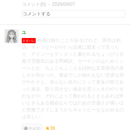
コメント(0)
2026/04/07
ユ
映画は観たことがあるけれど、原作は初
ネタバレ
読。ギャツビーがやたら語尾に親友って言った
り、デイジーもディズィと書かれるちょっぴり古
風で雰囲気のある野崎訳。カーテンのはためくシ
ーンとか、ちょこちょこ入る詩的な文章表現の美
しさが良かった。都会でしか味わえない空虚な煌
びやかさと、戻らない自分にとって黄金の時であ
った過去。取り戻せない過去を思うときのやりき
れなさや、それによって救われるときもあれば辛
いときもある都会ならではのあの空虚さが痛いほ
ど想像できてしまうからギャツビーをながめるの
は苦しい。
★36
ナイス