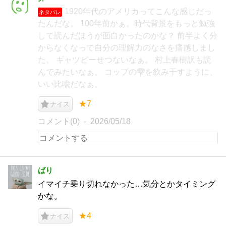
1920年代のアメリカってこんな感じだっ
ネタバレ
たんだな。 100年前かぁ。時代背景をもっと勉強
して読んだほうが面白かったのかな？ 前半よく分
からなくなって自分の理解力のなさを痛感しまし
た。 ギャツビーせつないなぁ。 村上春樹訳も読
んでみたいなぁ。 コップの雫を飲み干すように、
いい比喩だなぁ。
★7
ナイス
コメント(0)
2026/05/18
ばり
イマイチ乗り切れなかった…気分とかタイミング
かな。
★4
ナイス