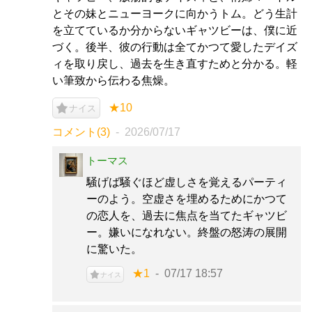
とその妹とニューヨークに向かうトム。どう生計
を立てているか分からないギャツビーは、僕に近
づく。後半、彼の行動は全てかつて愛したデイズ
ィを取り戻し、過去を生き直すためと分かる。軽
い筆致から伝わる焦燥。
★10
ナイス
コメント(3)
2026/07/17
トーマス
騒げば騒ぐほど虚しさを覚えるパーティ
ーのよう。空虚さを埋めるためにかつて
の恋人を、過去に焦点を当てたギャツビ
ー。嫌いになれない。終盤の怒涛の展開
に驚いた。
★1
07/17 18:57
ナイス