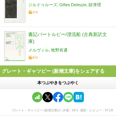
ジルドゥルーズ
Gilles Deleuze
財津理
374
書記バートルビー/漂流船 (古典新訳文
庫)
メルヴィル
牧野有通
874
グレート・ギャツビー (新潮文庫)をシェアする
本つぶやきをつぶやく
グレート・ギャツビー (新潮文庫)
の
評価
69
％
感想・レビュー
971
件