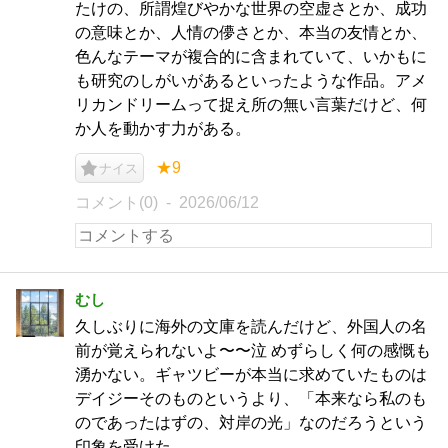
たけの、所謂煌びやかな世界の空虚さとか、成功
の意味とか、人情の儚さとか、本当の友情とか、
色んなテーマが複合的に含まれていて、いかもに
も研究のしがいがあるといったような作品。アメ
リカンドリームって捉え所の無い言葉だけど、何
か人を動かす力がある。
★9
ナイス
コメント(0)
2026/06/12
むし
久しぶりに海外の文庫を読んだけど、外国人の名
前が覚えられないよ〜〜泣 めずらしく何の感慨も
湧かない。ギャツビーが本当に求めていたものは
デイジーそのものというより、「本来なら私のも
のであったはずの、対岸の光」なのだろうという
印象を受けた。