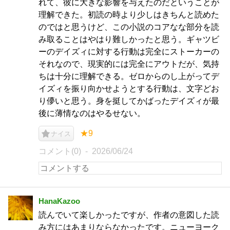
れて、彼に大きな影響を与えたのだということが
理解できた。初読の時より少しはきちんと読めた
のではと思うけど、この小説のコアなな部分を読
み取ることはやはり難しかったと思う。ギャツビ
ーのデイズィに対する行動は完全にストーカーの
それなので、現実的には完全にアウトだが、気持
ちは十分に理解できる。ゼロからのし上がってデ
イズィを振り向かせようとする行動は、文字どお
り儚いと思う。身を挺してかばったデイズィが最
後に薄情なのはやるせない。
★9
ナイス
コメント(0)
2026/06/24
HanaKazoo
読んでいて楽しかったですが、作者の意図した読
み方にはあまりならなかったです。ニューヨーク