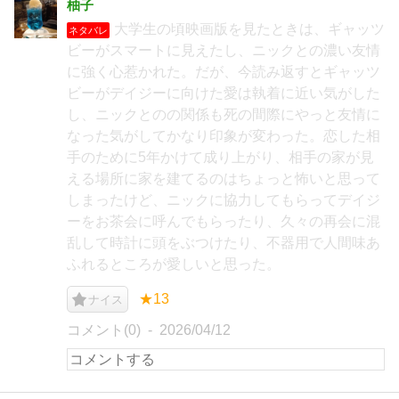
柚子
大学生の頃映画版を見たときは、ギャッツ
ネタバレ
ビーがスマートに見えたし、ニックとの濃い友情
に強く心惹かれた。だが、今読み返すとギャッツ
ビーがデイジーに向けた愛は執着に近い気がした
し、ニックとのの関係も死の間際にやっと友情に
なった気がしてかなり印象が変わった。恋した相
手のために5年かけて成り上がり、相手の家が見
える場所に家を建てるのはちょっと怖いと思って
しまったけど、ニックに協力してもらってデイジ
ーをお茶会に呼んでもらったり、久々の再会に混
乱して時計に頭をぶつけたり、不器用で人間味あ
ふれるところが愛しいと思った。
★13
ナイス
コメント(0)
2026/04/12