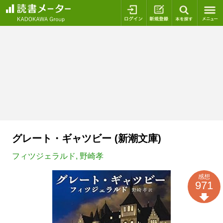
ログイン
新規登録
本を探
グレート・ギャツビー (新潮文庫)
フィツジェラルド
,
野崎孝
感想
971