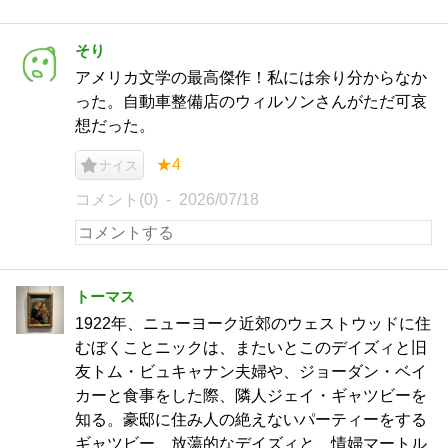
そり
アメリカ文学の最高傑作！私には余り分からなか
った。自動車整備店のウィルソンさんがただ可哀
想だった。
★4
ナイス
コメント(0)
2026/07/18
トーマス
1922年、ニューヨーク近郊のウェストウッドに住
むぼくことニックは、またいとこのデイズィと旧
友トム・ビュキャナン夫婦や、ジョーダン・ベイ
カーと食事をした際、隣人ジェイ・ギャツビーを
知る。豪邸に住み人の絶えないパーティーをする
ギャツビー、放蕩的なデイズィと、情婦マートル