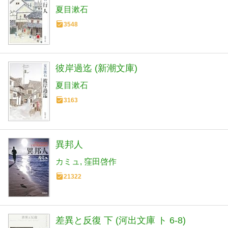
夏目漱石
3548
彼岸過迄 (新潮文庫)
夏目漱石
3163
異邦人
カミュ
窪田啓作
21322
差異と反復 下 (河出文庫 ト 6-8)