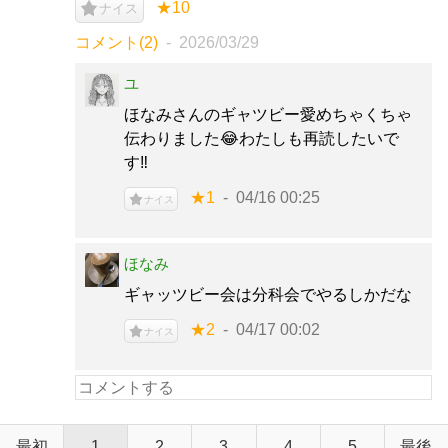
★10
ナイス
コメント(2)
2026/03/29
ユ
ほなみさんのギャツビー愛めちゃくちゃ
伝わりました😂わたしも再読したいで
す‼︎
★1
04/16 00:25
ナイス
ほなみ
ギャッツビー会は分科会でやるしかだな
★2
04/17 00:02
ナイス
最初
1
2
3
4
5
最後