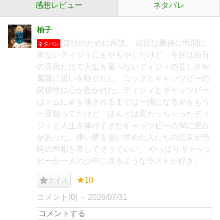
感想レビュー
ネタバレ
柚子
短歌のために再読。 前回は最後に弔問に
ネタバレ
来ないディジィにもやもやしたけど、今回は自分
の意思だけで人生を選べないディジィの苦しさや
葛藤に思いを馳せたし、ニックとギャッツビーの
関係性に心が惹かれた。ディジィとギャッツビー
はトムに夢を壊されるまでは一緒になる夢をもう
一度願ってたけど、ほんとは変わっちゃったディ
ジィと人生を捧げすぎたギャッツビーの間に歪み
があった。儚い夢を追い求めた人たちの悲哀が当
時の世相を表してそうでいい。 やっぱりギャッツ
ビーが一人の少年に戻るようなラストが好き。
★10
ナイス
コメント(0)
2026/07/31