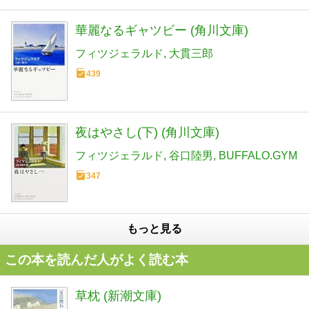
華麗なるギャツビー (角川文庫)
フィツジェラルド
大貫三郎
439
夜はやさし(下) (角川文庫)
フィツジェラルド
谷口陸男
BUFFALO.GYM
347
もっと見る
この本を読んだ人がよく読む本
草枕 (新潮文庫)