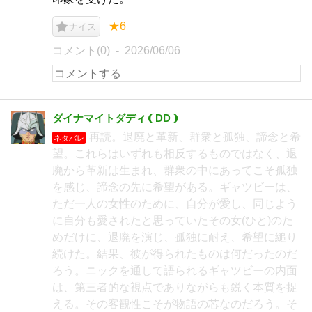
★6
ナイス
コメント(0)
2026/06/06
ダイナマイトダディ❨DD❩
再読。退廃と革新、群衆と孤独、諦念と希
ネタバレ
望。これらはいずれも相反するものではなく、退
廃から革新は生まれ、群衆の中にあってこそ孤独
を感じ、諦念の先に希望がある。ギャツビーは、
ただ一人の女性のために、自分が愛し、同じよう
に自分も愛されたと思っていたその女(ひと)のた
めだけに、退廃を演じ、孤独に耐え、希望に縋り
続けた。結果、彼が得られたものは何だったのだ
ろう。ニックを通して語られるギャツビーの内面
は、第三者的な視点でありながらも鋭く本質を捉
える。その客観性こそが物語の芯なのだろう。そ