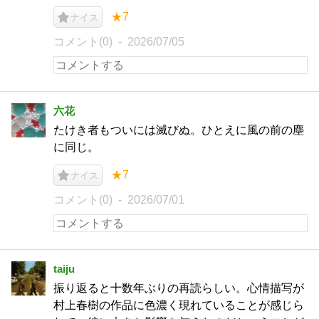
★7
ナイス
コメント(0)
2026/07/05
六花
たけき者もついには滅びぬ。ひとえに風の前の塵
に同じ。
★7
ナイス
コメント(0)
2026/07/01
taiju
振り返ると十数年ぶりの再読らしい。心情描写が
村上春樹の作品に色濃く現れていることが感じら