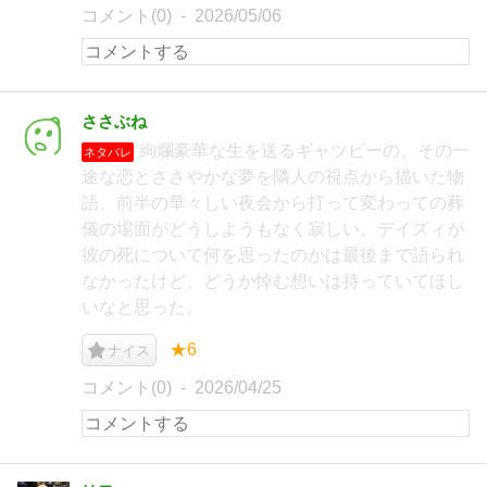
コメント(0)
2026/05/06
ささぶね
絢爛豪華な生を送るギャツビーの、その一
ネタバレ
途な恋とささやかな夢を隣人の視点から描いた物
語。前半の華々しい夜会から打って変わっての葬
儀の場面がどうしようもなく寂しい。デイズィが
彼の死について何を思ったのかは最後まで語られ
なかったけど、どうか悼む想いは持っていてほし
いなと思った。
★6
ナイス
コメント(0)
2026/04/25