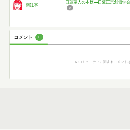
日蓮聖人の本懐—日蓮正宗創価学会批判
南註亭
0
コメント
0
このコミュニティに関するコメント