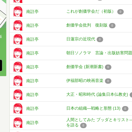
これが創価学会だ（初版）
南註亭
0
創価学会批判 復刻版
南註亭
0
版
日蓮宗の近現代
南註亭
0
、
朝日ソノラマ 言論・出版妨害問
南註亭
創価学会 (新潮新書)
南註亭
0
伊福部昭の映画音楽
南註亭
0
大正・昭和時代 (論集日本仏教史)
南註亭
日本の組織—戦略と形態 (13)
南註亭
0
人間としてみた ブッダとキリスト
南註亭
を語る
0