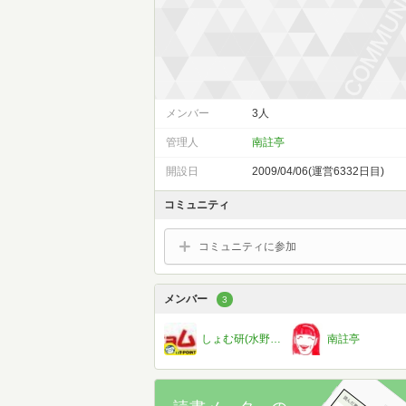
メンバー
3人
管理人
南註亭
開設日
2009/04/06(運営6332日目)
コミュニティ
コミュニティに参加
メンバー
3
しょむ研(水野松太朗)†選挙マニア！？
南註亭