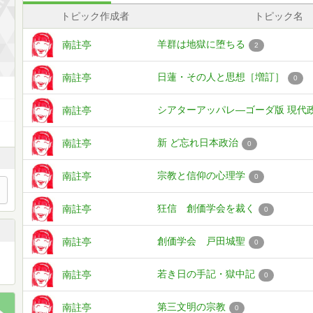
トピック作成者
トピック名
羊群は地獄に堕ちる
南註亭
2
日蓮・その人と思想［増訂］
南註亭
0
シアターアッパレ—ゴーダ版 現代
南註亭
新 ど忘れ日本政治
南註亭
0
宗教と信仰の心理学
南註亭
0
狂信 創価学会を裁く
南註亭
0
創価学会 戸田城聖
南註亭
0
若き日の手記・獄中記
南註亭
0
第三文明の宗教
南註亭
0