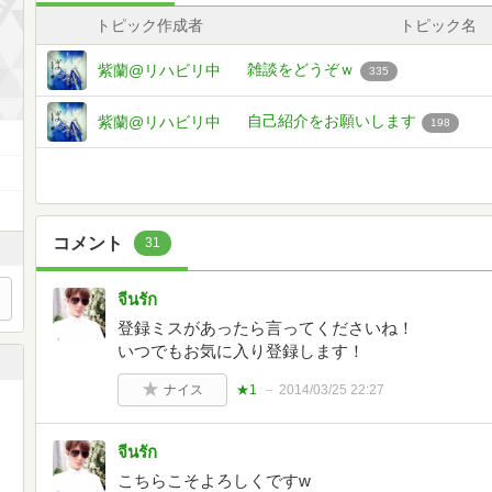
トピック作成者
トピック名
雑談をどうぞｗ
紫蘭@リハビリ中
335
自己紹介をお願いします
紫蘭@リハビリ中
198
コメント
31
จีนรัก
登録ミスがあったら言ってくださいね！
いつでもお気に入り登録します！
ナイス
★1
2014/03/25 22:27
จีนรัก
こちらこそよろしくですw