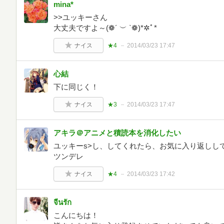
mina*
>>ユッキーさん
大丈夫ですよ～(❁´ ︶ `❁)*✲ﾟ*
ナイス
★4
2014/03/23 17:47
心結
下に同じく！
ナイス
★3
2014/03/23 17:47
アキラ＠アニメと積読本を消化したい
ユッキーs>し、してくれたら、お気に入り返しし
ツンデレ
ナイス
★4
2014/03/23 17:42
จีนรัก
こんにちは！