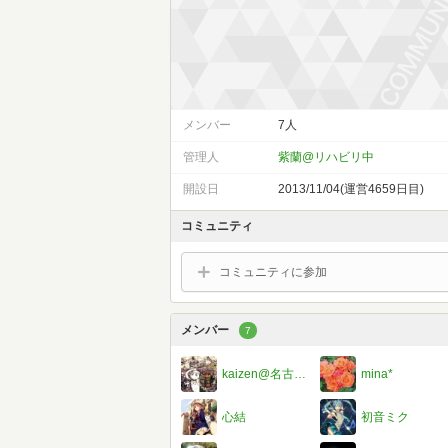
メンバー
7人
管理人
紫蘭@リハビリ中
開設日
2013/11/04(運営4659日目)
コミュニティ
コミュニティに参加
メンバー
7
kaizen@名古屋de朝活読書会
mina*
心結
初音ミク