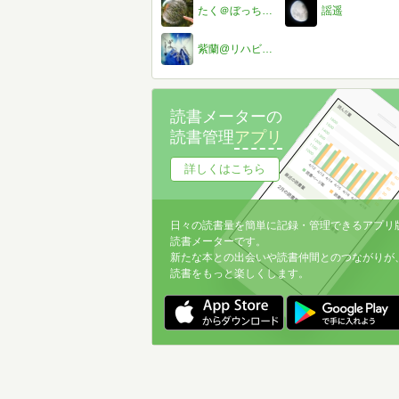
たく＠ぼっち党員
謡遥
紫蘭@リハビリ中
読書メーターの
読書管理
アプリ
詳しくはこちら
日々の読書量を簡単に記録・管理できるアプリ
読書メーターです。
新たな本との出会いや読書仲間とのつながりが
読書をもっと楽しくします。