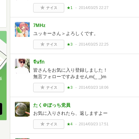
ナイス
★1
2014/03/25 22:27
7MHz
ユッキーさん＞よろしくです。
ナイス
★3
2014/03/25 22:25
จีนรัก
皆さんをお気に入り登録しました！
無言フォローですみませんm(_ _)m
版
ナイス
★3
2014/03/23 18:06
、
たく＠ぼっち党員
お気に入りされたら、返しますよー
ナイス
★4
2014/03/23 17:51