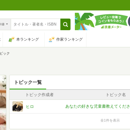
n和書
は
本ランキング
作家ランキング
ピック
トピック一覧
トピック作成者
トピック名
あなたの好きな児童書教えてくだ
ヒロ
全1件を表示