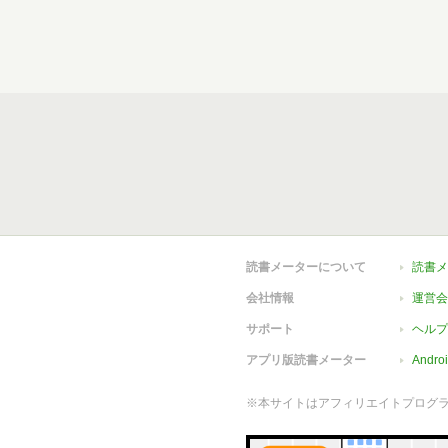
読書メーターについて
読書メ
会社情報
運営会
サポート
ヘルプ
アプリ版読書メーター
Andr
※本サイトはアフィリエイトプログ