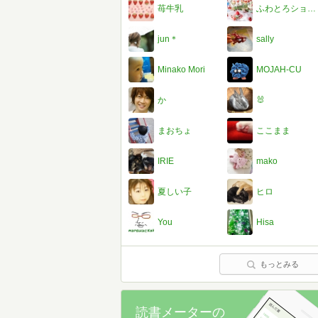
苺牛乳
ふわとろショコラ
jun＊
sally
Minako Mori
MOJAH-CU
か
🐰
まおちょ
ここまま
IRIE
mako
夏しい子
ヒロ
You
Hisa
もっとみる
読書メーターの