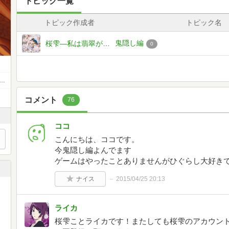
トピック一覧
トピック作成者
トピック名
鬼隠し編
桜雫―私は翡翠が好き。ということで写真変えました。―
0
私は翡翠が好き。ということで写真変えました。―
コメント
76
ココ
こんにちは、ココです。
今鬼隠し編よんでます
ゲームはやったことありませんがひぐらし大好き
ナイス
2015/04/25 20:13
ライカ
桜雫ことライカです！またしても桜雫のアカウン