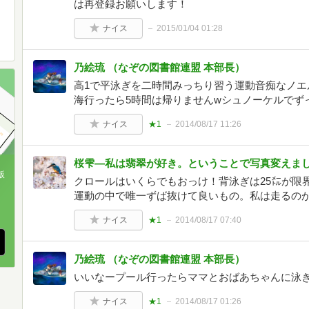
は再登録お願いします！
ナイス
2015/01/04 01:28
乃絵琉 （なぞの図書館連盟 本部長）
高1で平泳ぎを二時間みっちり習う運動音痴なノエ
海行ったら5時間は帰りませんwシュノーケルでず
ナイス
★1
2014/08/17 11:26
桜雫―私は翡翠が好き。ということで写真変えま
版
クロールはいくらでもおっけ！背泳ぎは25㍍が限
運動の中で唯一ずば抜けて良いもの。私は走るの
、
ナイス
★1
2014/08/17 07:40
乃絵琉 （なぞの図書館連盟 本部長）
いいなープール行ったらママとおばあちゃんに泳
ナイス
★1
2014/08/17 01:26