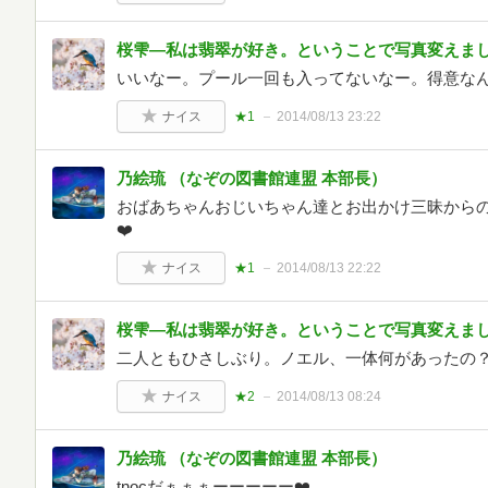
桜雫―私は翡翠が好き。ということで写真変えま
いいなー。プール一回も入ってないなー。得意な
ナイス
★1
2014/08/13 23:22
乃絵琉 （なぞの図書館連盟 本部長）
おばあちゃんおじいちゃん達とお出かけ三昧から
❤️
ナイス
★1
2014/08/13 22:22
桜雫―私は翡翠が好き。ということで写真変えま
二人ともひさしぶり。ノエル、一体何があったの
ナイス
★2
2014/08/13 08:24
乃絵琉 （なぞの図書館連盟 本部長）
tnocだぁぁぁーーーーー❤️