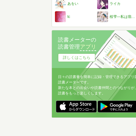
あをい
ライカ
tc
桜雫―私は翡翠が好き。ということで写真変えました。―
読書メーターの
読書管理
アプリ
詳しくはこちら
日々の読書量を簡単に記録・管理できるアプリ
読書メーターです。
新たな本との出会いや読書仲間とのつながりが
読書をもっと楽しくします。