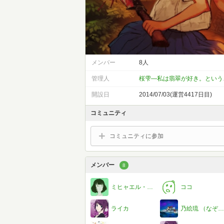
メンバー
8人
管理人
桜雫―
開設日
2014/07/03(運営4417日目)
コミュニティ
コミュニティに参加
メンバー
8
ミヒャエル・安吾
ココ
ライカ
乃絵琉 （なぞの図書館連盟 本部長）