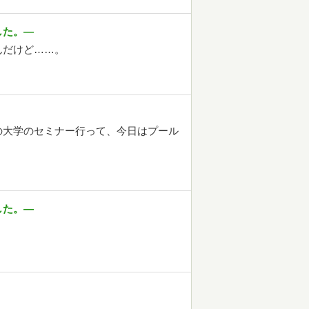
した。―
んだけど……。
の大学のセミナー行って、今日はプール
した。―
？