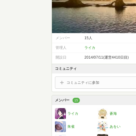
メンバー
15人
管理人
ライカ
開設日
2014/07/11(運営4410日目)
コミュニティ
コミュニティに参加
メンバー
15
ライカ
蒼海
朱雀
あをい