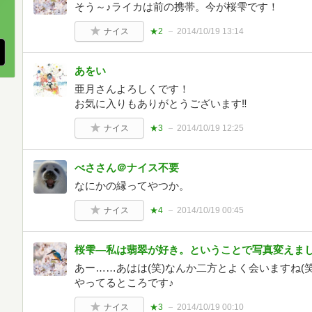
そう～♪ライカは前の携帯。今が桜雫です！
、
ナイス
★2
2014/10/19 13:14
あをい
亜月さんよろしくです！
お気に入りもありがとうございます‼︎
ナイス
★3
2014/10/19 12:25
べささん＠ナイス不要
なにかの縁ってやつか。
ナイス
★4
2014/10/19 00:45
桜雫―私は翡翠が好き。ということで写真変えま
あー……あはは(笑)なんか二方とよく会いますね(
やってるところです♪
ナイス
★3
2014/10/19 00:10