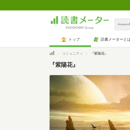
Amazo
トップ
読書メーターと
トップ
コミュニティ
『紫陽花』
『紫陽花』