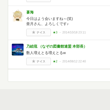
蒼海
今日はよう会いますね～(笑)
亜月さん、よろしくです♪
ナイス
★3
2014/10/18 23:11
乃絵琉 （なぞの図書館連盟 本部長）
数人増えとる増えとるw
ナイス
★2
2014/08/12 22:40