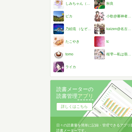
しみちゃん（サブアカ）
秋良
ピカ
小歌@審神者だよ( ´ ▽ ` )ﾉ
乃絵琉 （なぞの図書館連盟 本部長）
kaizen@名古屋de朝活読書会
たこやき
tc
tomo
桜雫―私は翡翠が好き。ということで写真変えました。―
ライカ
読書メーターの
読書管理
アプリ
詳しくはこちら
日々の読書量を簡単に記録・管理できるアプリ
読書メーターです。