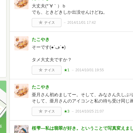
大丈夫(*´∀｀）ｂ
でも、ときどきしか出没せんけどね。
ナイス
2014/11/01 17:42
たこやき
そーです(●´ڡ`●)
タメ大丈夫ですか？
ナイス
★1
2014/10/31 19:55
たこやき
亜月さん初めましてー。そして、みなさん久しぶり(*´
そして、亜月さんのアイコンと私の待ち受け同じ画像で今
ナイス
★3
2014/10/25 21:07
版
桜雫―私は翡翠が好き。ということで写真変えま