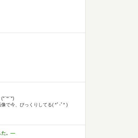
꒳`*)
、びっくりしてる( *ﾟ-ﾟ* )
した。―