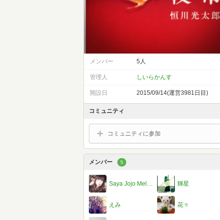
メンバー
5人
管理人
しいらかんす
開設日
2015/09/14(運営3981日目)
コミュニティ
コミュニティに参加
メンバー
5
Saya Jojo Melody
輝星
えみ
花々