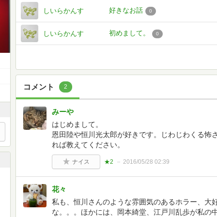
好きなお話
しいらかんす
0
初めまして。
しいらかんす
0
コメント
2
みーや
はじめまして。
恩田陸や恒川光太郎が好きです。じわじわくる怖
れば教えてください。
ナイス
★2
2016/05/28 02:39
花々
私も、恒川さんのような雰囲気のあるホラー、大
な。。。ほかには、岡本綺堂、江戸川乱歩が私の中