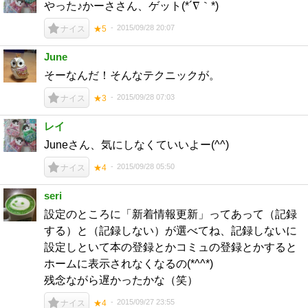
やった♪かーささん、ゲット(*´∇｀*)
2015/09/28 20:07
ナイス
★5
June
そーなんだ！そんなテクニックが。
2015/09/28 07:03
ナイス
★3
レイ
Juneさん、気にしなくていいよー(^^)
2015/09/28 05:50
ナイス
★4
seri
設定のところに「新着情報更新」ってあって（記録
する）と（記録しない）が選べてね、記録しないに
設定しといて本の登録とかコミュの登録とかすると
ホームに表示されなくなるの(*^^*)
残念ながら遅かったかな（笑）
2015/09/27 23:55
ナイス
★4