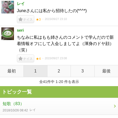
レイ
Juneさんには私から招待したの(*^^*)
2015/09/27 23:10
ナイス
★3
seri
ちなみに私はもも姉さんのコメントで学んだので新
着情報オフにして入会しましてよ（渾身のドヤ顔）
（笑）
2015/09/27 23:08
ナイス
★4
最初
1
2
3
最後
全41件中 1-20 件を表示
トピック一覧
短歌
（83）
レイ
2018/10/26 08:42