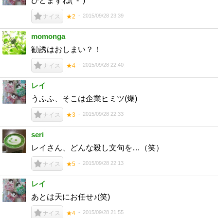
ひとまずね(^-^)
2015/09/28 23:39
ナイス
★2
momonga
勧誘はおしまい？！
2015/09/28 22:40
ナイス
★4
レイ
うふふ、そこは企業ヒミツ(爆)
2015/09/28 22:33
ナイス
★3
seri
レイさん、どんな殺し文句を…（笑）
2015/09/28 22:13
ナイス
★5
レイ
あとは天にお任せ♪(笑)
2015/09/28 21:55
ナイス
★4