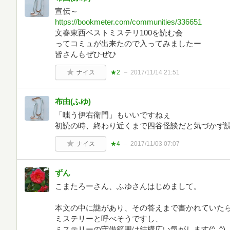
宣伝～
https://bookmeter.com/communities/336651
文春東西ベストミステリ100を読む会
ってコミュが出来たので入ってみましたー
皆さんもぜひぜひ
ナイス
★2
2017/11/14 21:51
布由(ふゆ)
「嗤う伊右衛門」もいいですねぇ
初読の時、終わり近くまで四谷怪談だと気づかず
ナイス
★4
2017/11/03 07:07
ずん
こまたろーさん、ふゆさんはじめまして。
本文の中に謎があり、その答えまで書かれていた
ミステリーと呼べそうですし、
ミステリーの守備範囲は結構広い気がします(^_^)