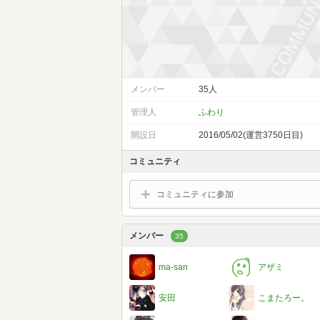
メンバー
35人
管理人
ふわり
開設日
2016/05/02(運営3750日目)
コミュニティ
コミュニティに参加
メンバー
35
ma-san
アザミ
安田
こまたろー。