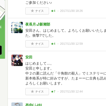
ご参加ください♪
ナイス
★4
2017/11/30 18:26
夜長月🌙新潮部
版
安田さん、はじめまして。よろしくお願いいたし
た。衝撃?でした。
、
ナイス
★4
2017/11/30 12:59
安田
はじめまして…。
安田と申します。
中２の夏に読んだ「十角館の殺人」でミステリー
新本格系が特に好みですが、たまーーに古典も読
よろしくお願いします。
ナイス
★7
2017/11/30 12:44
布由(ふゆ)