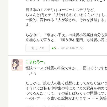
日常系のミステリはコージーミステリなど、
ちゃんと(?)カテゴリ分けされているくらいですし
一般的に言われる「人が殺され、それを推理する
す。
ちなみに、「覗き小平次」の純愛小説案は自分も賛
京極さんで言うと、「嗤う伊右衛門」も純愛小説
ナイス
★5
2017/11/02 23:55
こまたろー。
怪談ベースで純愛の印象ですか…！面白そうですね、
｀)✧*。
たしかに、読む人の抱く感想によってかなり違いますね(
そういえば私も中学生の時にカフカの変身を初め
ってるんだ！って、その後しばらくその問題につ
へのレポートを書いた記憶があります(๑´ㅂ`๑)笑笑