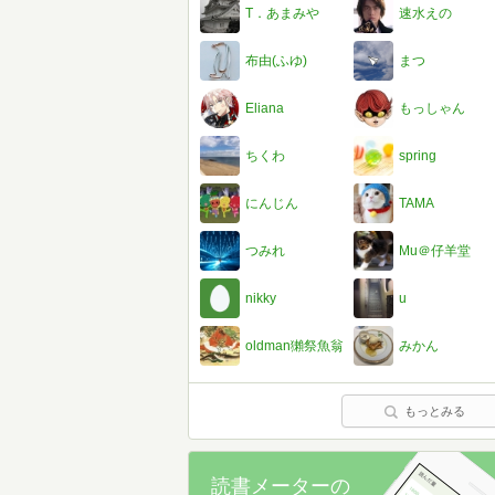
T．あまみや
速水えの
布由(ふゆ)
まつ
Eliana
もっしゃん
ちくわ
spring
にんじん
TAMA
つみれ
Mu＠仔羊堂
nikky
u
oldman獺祭魚翁
みかん
もっとみる
読書メーターの