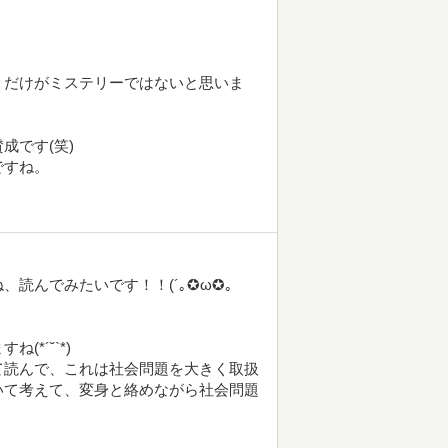
、
」だけがミステリーではないと思いま
成です(笑)
ですね。
読んでみたいです！！(´｡✪ω✪｡
*´˘`*)
て読んで、これは社会問題を大きく取扱
いて考えて、変身と絡めながら社会問題