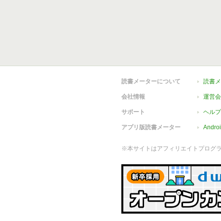
読書メーターについて
読書メ
会社情報
運営会
サポート
ヘルプ
アプリ版読書メーター
Andr
※本サイトはアフィリエイトプログ