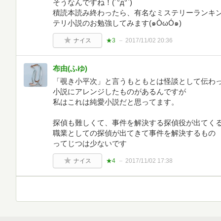
そうなんですね！(´°д°`)
積読本読み終わったら、有名なミステリーランキ
テリ小説のお勉強してみます(๑ÒωÓ๑)
ナイス
★3
2017/11/02 20:36
布由(ふゆ)
「覗き小平次」と言うもともとは怪談として伝わ
小説にアレンジしたものがあるんですが
私はこれは純愛小説だと思ってます。
探偵も難しくて、事件を解決する探偵役が出てく
職業としての探偵が出てきて事件を解決するもの
ってじつは少ないです
ナイス
★4
2017/11/02 17:38