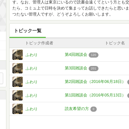
す。なお、管理人は東京にいるので読書会遠くてという方とも
たら、コミュ上で日時を決めて集まってお話しできたらと思い
つたない管理人ですが、どうぞよろしくお願いします。
トピック一覧
トピック作成者
トピック名
第4回雑談会
ふわり
120
第3回雑談会
ふわり
201
第2回雑談会（2016年06月18日）
ふわり
第1回雑談会（2016年05月13日）
ふわり
読友希望の方
ふわり
0