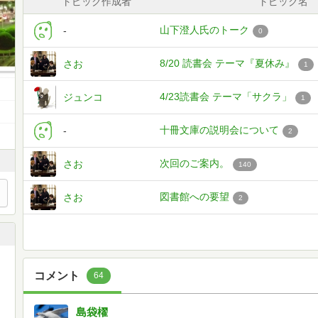
トピック作成者
トピック名
山下澄人氏のトーク
-
0
8/20 読書会 テーマ『夏休み』
さお
1
4/23読書会 テーマ「サクラ」
ジュンコ
1
十冊文庫の説明会について
-
2
次回のご案内。
さお
140
図書館への要望
さお
2
コメント
64
島袋櫂