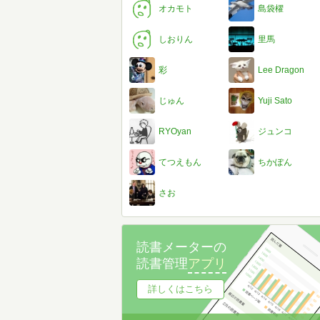
オカモト
島袋櫂
しおりん
里馬
彩
Lee Dragon
じゅん
Yuji Sato
RYOyan
ジュンコ
てつえもん
ちかぽん
さお
読書メーターの
読書管理
アプリ
詳しくはこちら