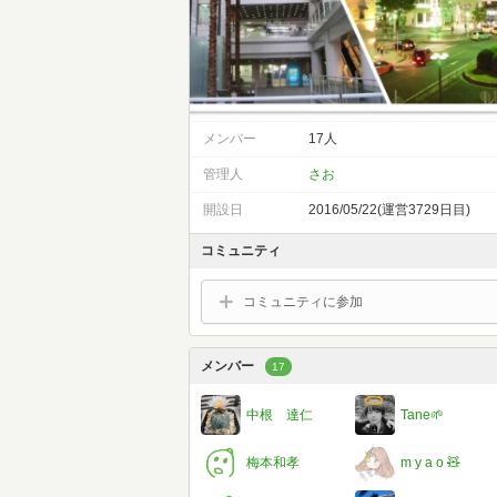
メンバー
17人
管理人
さお
開設日
2016/05/22(運営3729日目)
コミュニティ
コミュニティに参加
メンバー
17
中根 達仁
Tane🌱
梅本和孝
m y a o 🧸