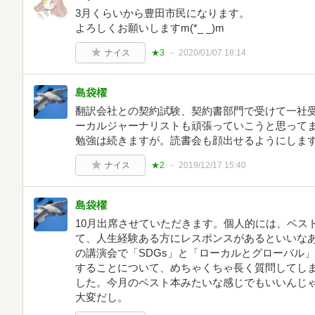
3月くらいから豊田市民になります。
よろしくお願いしますm(*_ _)m
ナイス
★3
2020/01/07 18:14
島袋櫂
翻訳会社との契約試験、契約書部門で受けて一社
ーカルジャーナリストも頑張っていこうと思ってます٩( 'ω' )و検定試験はまだなの
勉強は続きますが。読書会も顔出せるようにしま
ナイス
★2
2019/12/17 15:40
島袋櫂
10月出席させていただきます。個人的には、ベス
て、人生経験ある方にレスポンスがあるといいな
の講演会で「SDGs」と「ローカルとグローバル
することについて、めちゃくちゃ長く質問してし
した。今月のベスト本みたいな感じでもいいんじ
大変だし。