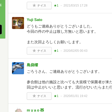
版
ナイス
★1
2021/03/15 17:28
、
Yuji Sato
どうもご連絡ありがとうございました。
今回の件の中止は致し方無いと思います。
また次回よろしくお願いします。
ナイス
★1
2020/02/05 00:43
島袋櫂
ごろうさん、ご連絡ありがとうございます。
参合館は他の施設と比べても大規模で保菌者が来
回は中止がいいと思います。流行がひいたらまた
ナイス
★1
2020/01/31 19:42
m y a o 🧸