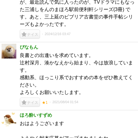
が、最近読んで気に入ったのが、TVドラマにもなっ
た三浦しをんのまほろ駅前便利軒シリーズ(3冊) で
す。あと、三上延のビブリア古書堂の事件手帖シリ
ーズもよかったです。
2024/12/16 03:47
ナイス
ぴなもん
良書との出逢いを求めています。
辻村深月、湊かなえから始まり、今は放浪していま
す。
感動系、ほっこり系でおすすめの本をぜひ教えてく
ださい。
よろしくお願いいたします。
2021/08/04 01:54
ナイス
★1
ほろ酔いすずめ
おはようございます