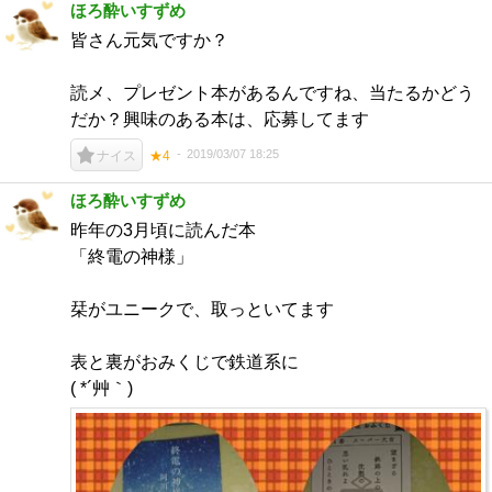
ほろ酔いすずめ
皆さん元気ですか？
読メ、プレゼント本があるんですね、当たるかどう
だか？興味のある本は、応募してます
2019/03/07 18:25
ナイス
★4
ほろ酔いすずめ
昨年の3月頃に読んだ本
「終電の神様」
栞がユニークで、取っといてます
表と裏がおみくじで鉄道系に
( *´艸｀)