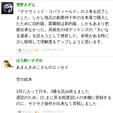
雪野きずな
『デイヴィッド・コパフィールド』の２巻を読了し
ました。しかし地元の創業何十年の古本屋で購入し
たために旧約版。図書館は新約版。しかもあまり把
握出来なかった。高校生の頃ディケンズの『大いな
る遺産』を読もうとして挫折した。余裕がある時に
少し暗唱して理解度をアップしようと思います。
2019/01/25 18:24
ナイス
★5
ほろ酔いすずめ
あまんきみこさんのエッセイ
空の絵本
1月に入って只今、3冊を読み終えました
遅読のため、(たまに弄る程度)読メの本棚に登録する
のに、サクサク操作が出来なく苦戦しました
2019/01/21 13:57
ナイス
★5