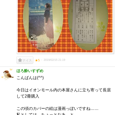
2019/02/15 21:19
ナイス
★5
ほろ酔いすずめ
こんばんは(^^)
今日はイオンモール内の本屋さんに立ち寄って長居
して2冊購入
この頃のカバーの絵は漫画っぽいですね……
私としては、ちょっとなあ…と