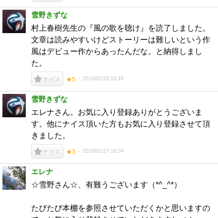
雪野きずな
村上春樹先生の『風の歌を聴け』を読了しました。
文章は読みやすいけどストーリーは難しいという作
風はデビュー作からあったんだな。と納得しまし
た。
2019/01/18 18:18
ナイス
★5
雪野きずな
エレナさん。お気に入り登録ありがとうございま
す。他にナイス頂いた方もお気に入り登録させて頂
きました。
2019/01/17 18:34
ナイス
★3
エレナ
☆雪野さん☆、有難うございます（*^_^*）
たびたび本棚を参照させていただくかと思いますの