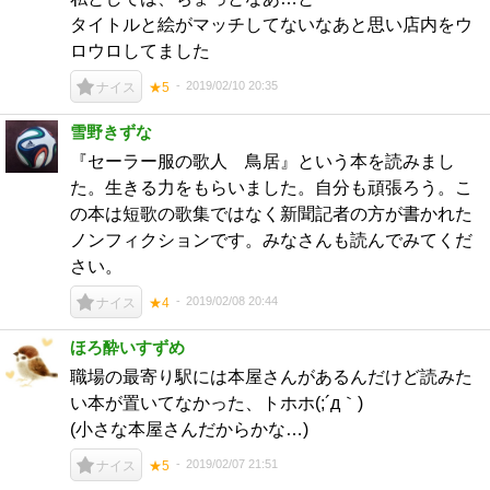
タイトルと絵がマッチしてないなあと思い店内をウ
ロウロしてました
2019/02/10 20:35
ナイス
★5
雪野きずな
『セーラー服の歌人 鳥居』という本を読みまし
た。生きる力をもらいました。自分も頑張ろう。こ
の本は短歌の歌集ではなく新聞記者の方が書かれた
ノンフィクションです。みなさんも読んでみてくだ
さい。
2019/02/08 20:44
ナイス
★4
ほろ酔いすずめ
職場の最寄り駅には本屋さんがあるんだけど読みた
い本が置いてなかった、トホホ(;´д｀)
(小さな本屋さんだからかな…)
2019/02/07 21:51
ナイス
★5