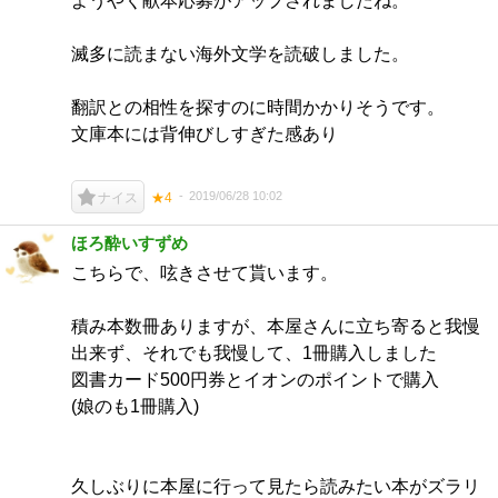
ようやく献本応募がアップされましたね。
滅多に読まない海外文学を読破しました。
翻訳との相性を探すのに時間かかりそうです。
文庫本には背伸びしすぎた感あり
2019/06/28 10:02
ナイス
★4
ほろ酔いすずめ
こちらで、呟きさせて貰います。
積み本数冊ありますが、本屋さんに立ち寄ると我慢
出来ず、それでも我慢して、1冊購入しました
図書カード500円券とイオンのポイントで購入
(娘のも1冊購入)
久しぶりに本屋に行って見たら読みたい本がズラリ