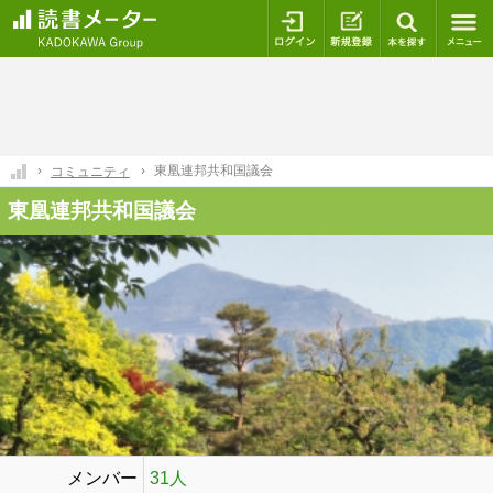
ログイン
新規登録
本を探
東凰連邦共和国議会
コミュニティ
東凰連邦共和国議会
メンバー
31人