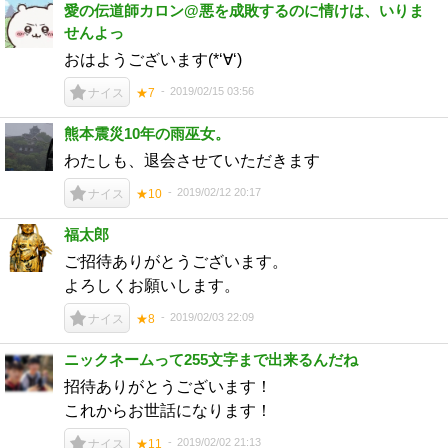
愛の伝道師カロン@悪を成敗するのに情けは、いりま
せんよっ
おはようございます(*‘∀‘)
2019/02/15 03:56
ナイス
★7
熊本震災10年の雨巫女。
わたしも、退会させていただきます
2019/02/12 20:17
ナイス
★10
福太郎
ご招待ありがとうございます。
よろしくお願いします。
2019/02/03 22:09
ナイス
★8
ニックネームって255文字まで出来るんだね
招待ありがとうございます！
これからお世話になります！
2019/02/02 21:13
ナイス
★11