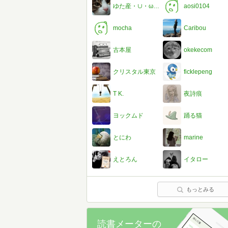
ゆた産・∪・ω・∪
aosi0104
mocha
Caribou
古本屋
okekecom
クリスタル東京
ficklepeng
T K.
夜詩痕
ヨックムド
踊る猫
とにわ
marine
えとろん
イタロー
もっとみる
読書メーターの