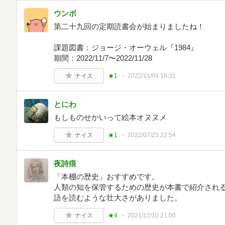
ウンボ
第二十九回の定期読書会が始まりましたね！
課題図書：ジョージ・オーウェル『1984』
期間：2022/11/7〜2022/11/28
ナイス
★1
2022/11/09 18:31
とにわ
もしものせかいって絵本オヌヌメ
ナイス
★1
2022/07/23 22:54
夜詩痕
「本棚の歴史」おすすめです。
人類の知を保管するための歴史が本書で紹介され
語を読むような壮大さがありました。
ナイス
★4
2021/12/10 21:00