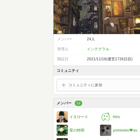
メンバー
24人
管理人
インテグラル
開設日
2021/11/16(運営1726日目)
コミュニティ
コミュニティに参加
メンバー
24
イタローⅡ
Hiro
星の時間
yomineko💖avec ヴィタ