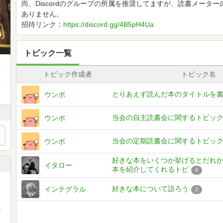
尚、Discordのグループの所属を推奨してますが、読書メータ
ありません。
招待リンク：
https://discord.gg/4B5pH4Ua
トピック一覧
トピック作成者
トピック名
とりあえず読んだ本のタイトルを
ウンボ
当会の自主読書会に関するトピッ
ウンボ
当会の定期読書会に関するトピッ
ウンボ
好きな本をいくつか挙げるとだれ
イタロー
本を紹介してくれるトピ
8
好きな本について語ろう
インテグラル
2
リにゃん💗