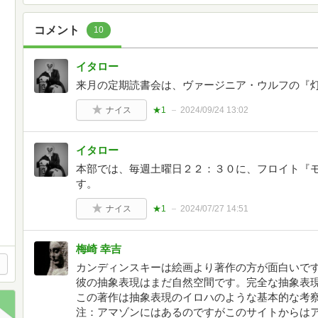
コメント
10
イタロー
来月の定期読書会は、ヴァージニア・ウルフの『
ナイス
★1
2024/09/24 13:02
イタロー
本部では、毎週土曜日２２：３０に、フロイト『
す。
ナイス
★1
2024/07/27 14:51
梅崎 幸吉
カンディンスキーは絵画より著作の方が面白いで
彼の抽象表現はまだ自然空間です。完全な抽象表
この著作は抽象表現のイロハのような基本的な考
注：アマゾンにはあるのですがこのサイトからは