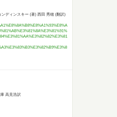
ディンスキー (著) 西田 秀穂 (翻訳)
%B1%A1%E8%8A%B8%E8%A1%93%E8%A
3%81%AB%E3%81%8A%E3%81%91%
84%E3%81%AA%E3%82%82%E3%81
%A3%E3%83%B3%E3%82%B9%E3%8
庫 高見浩訳