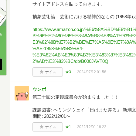
サイトアドレスを貼っておきます。
抽象芸術論―芸術における精神的なもの (1958年)カン
https://www.amazon.co.jp/%E6%8A%BD%E8
版
B%96%E2%80%95%E8%8A%B8%E8%A1%93%E
E3%82%8B%E7%B2%BE%E7%A5%9E%E7%9A%
、
%AE-1958%E5%B9%B4-
%E3%82%AB%E3%83%B3%E3%83%87%E3%82
2%AD%E3%83%BC/dp/B000JAVT0Q
ナイス
★3
2024/07/12 01:58
ウンボ
第三十回の定期読書会が始まりました！！
課題図書: ヘミングウェイ『日はまた昇る』 新潮文
期間: 2022/12/01〜
ナイス
★1
2022/12/01 18:22