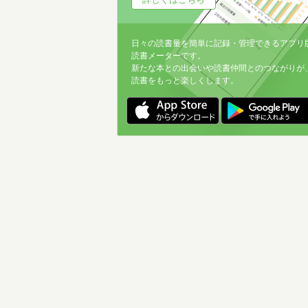
日々の読書量を簡単に記録・管理できるアプリ
読書メーターです。
新たな本との出会いや読書仲間とのつながりが
読書をもっと楽しくします。