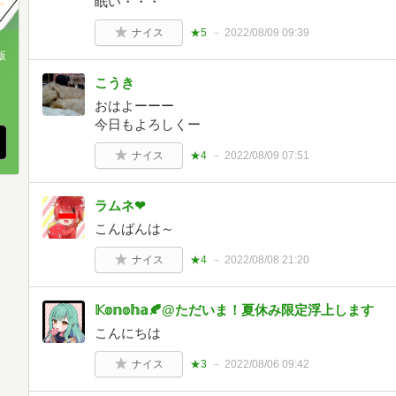
眠い・・・
ナイス
★5
2022/08/09 09:39
版
こうき
、
おはよーーー
今日もよろしくー
ナイス
★4
2022/08/09 07:51
ラムネ❤
こんばんは～
ナイス
★4
2022/08/08 21:20
𝕂𝕠𝕟𝕠𝕙𝕒🍂@ただいま！夏休み限定浮上します
こんにちは
ナイス
★3
2022/08/06 09:42