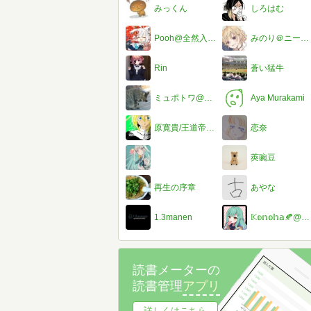
みっくん
しろはむ
Pooh@全然入れない#受験生
みのり＠ニーゴガチ勢！！
Rin
蒼い猛牛
ミュポトワ@猫mode
Aya Murakami
原寛貴/王道帝国@ブックウォーカーキング/ニコニコブースター
恋奈
莢豌豆
再生の序章
あやな
1.3manen
𝕂𝕠𝕟𝕠𝕙𝕒🍂@ただいま！夏休み限定浮上します
読書メーターの
読書管理
アプリ
詳しくはこちら