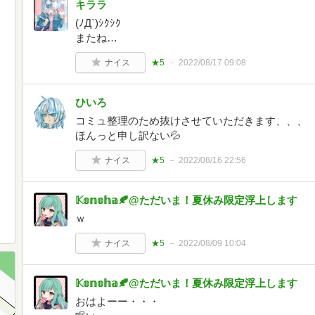
キララ
(ﾉД`)ｼｸｼｸ
またね…
ナイス
★5
2022/08/17 09:08
ひいろ
コミュ整理のため抜けさせていただきます、、、
ほんっと申し訳ない💦
ナイス
★5
2022/08/16 22:56
𝕂𝕠𝕟𝕠𝕙𝕒🍂@ただいま！夏休み限定浮上します
ｗ
ナイス
★5
2022/08/09 10:04
𝕂𝕠𝕟𝕠𝕙𝕒🍂@ただいま！夏休み限定浮上します
おはよーー・・・