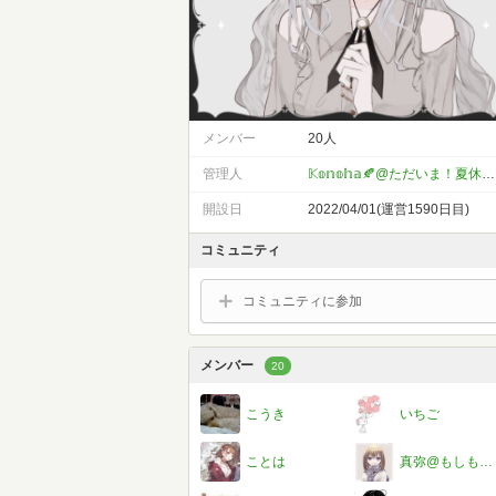
メンバー
20人
管理人
𝕂𝕠𝕟𝕠𝕙𝕒🍂@ただいま！夏休み限定浮上します
開設日
2022/04/01(運営1590日目)
コミュニティ
コミュニティに参加
メンバー
20
こうき
いちご
ことは
真弥@もしもの為のこのはの分身#低浮上