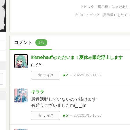
トピック（掲示板）はまだあり
自由にトピック（掲示板）をたて
コメント
173
𝕂𝕠𝕟𝕠𝕙𝕒🍂@ただいま！夏休み限定浮上します
(;_;)/~
ナイス
★2
2022/10/26 11:32
キララ
最近活動していないので抜けます
有難うございましたm(_ _)m
ナイス
★5
2022/10/15 10:05