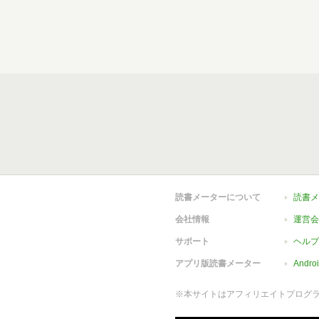
読書メーターについて
読書メ
会社情報
運営会
サポート
ヘルプ
アプリ版読書メーター
Andr
※本サイトはアフィリエイトプログ