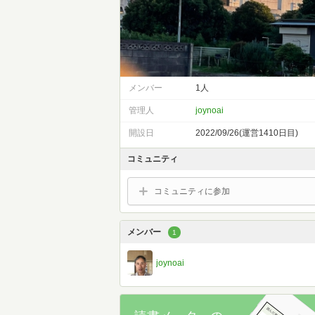
メンバー
1人
管理人
joynoai
開設日
2022/09/26(運営1410日目)
コミュニティ
コミュニティに参加
メンバー
1
joynoai