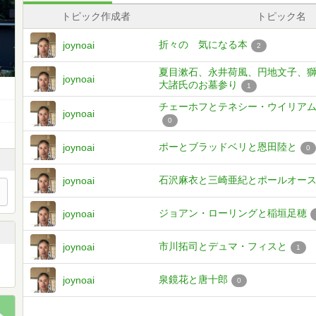
トピック作成者
トピック名
折々の 気になる本
joynoai
2
夏目漱石、永井荷風、円地文子、
joynoai
大諸氏のお墓参り
1
チェーホフとテネシー・ウイリア
joynoai
0
ポーとブラッドベリと恩田陸と
joynoai
0
石沢麻衣と三崎亜紀とポールオー
joynoai
ジョアン・ローリングと稲垣足穂
joynoai
市川拓司とデュマ・フィスと
joynoai
1
泉鏡花と唐十郎
joynoai
0