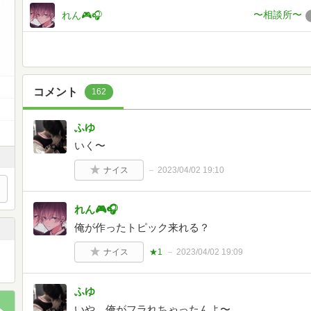
〜相談所〜
れん🎮🎧
コメント
162
ふゆ
いく〜
ナイス
2023/04/02 19:10
れん🎮🎧
俺が作ったトピック来れる？
ナイス
★1
2023/04/02 19:09
ふゆ
いや、俺がフラれちゃったんよ〜