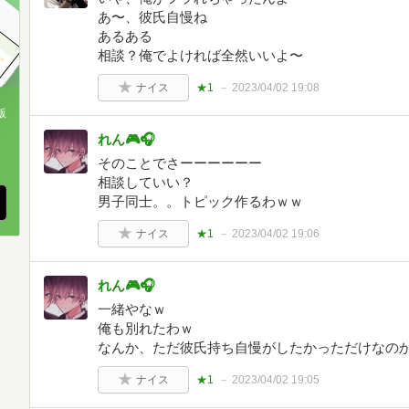
あ〜、彼氏自慢ね
あるある
相談？俺でよければ全然いいよ〜
ナイス
★1
2023/04/02 19:08
版
れん🎮🎧
、
そのことでさーーーーーー
相談していい？
男子同士。。トピック作るわｗｗ
ナイス
★1
2023/04/02 19:06
れん🎮🎧
一緒やなｗ
俺も別れたわｗ
なんか、ただ彼氏持ち自慢がしたかっただけなの
ナイス
★1
2023/04/02 19:05