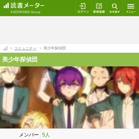
ログイン
新規登録
本を探
美少年探偵団
コミュニティ
美少年探偵団
メンバー
5人