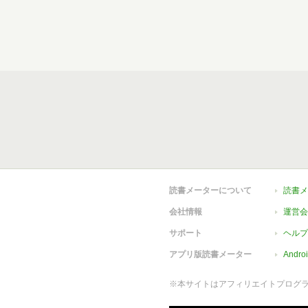
読書メーターについて
読書メ
会社情報
運営会
サポート
ヘルプ
アプリ版読書メーター
Andr
※本サイトはアフィリエイトプログ