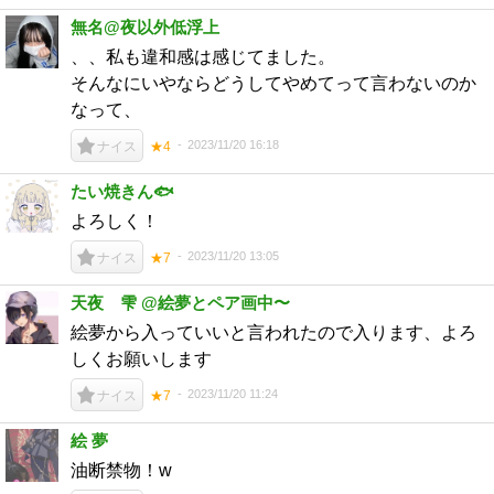
無名@夜以外低浮上
、、私も違和感は感じてました。
そんなにいやならどうしてやめてって言わないのか
なって、
2023/11/20 16:18
ナイス
★4
たい焼きん🐟
よろしく！
2023/11/20 13:05
ナイス
★7
天夜 雫 @絵夢とペア画中〜
絵夢から入っていいと言われたので入ります、よろ
しくお願いします
2023/11/20 11:24
ナイス
★7
絵 夢
油断禁物！w