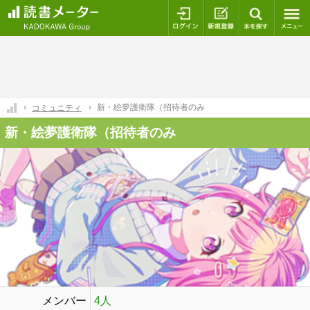
ログイン
新規登録
本を探
新・絵夢護衛隊（招待者のみ
コミュニティ
新・絵夢護衛隊（招待者のみ
メンバー
4人