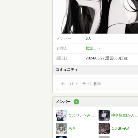
メンバー
6人
管理人
松坂しう
開設日
2024/03/27(運営863日目)
コミュニティ
コミュニティに参加
メンバー
6
ひより。〜みう。さんとペア画中♡
神咲魅空(かんさきみく
あき
⚓️☄️👾🔫🎲