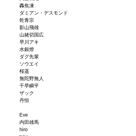
轟焦凍
ダミアン・デスモンド
乾青宗
影山飛雄
山姥切国広
早川アキ
水銀燈
ダグ先輩
ソウエイ
桜遥
無陀野無人
千早瞬平
ザック
丹恒
Eve
内田雄馬
hiro