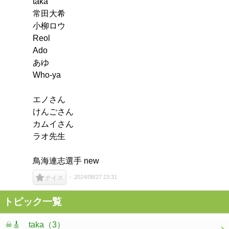
taka
常田大希
小柳ロウ
Reol
Ado
あゆ
Who-ya
エノさん
けんごさん
カムイさん
ラオ先生
鳥海連志選手 new
2024/08/27 23:31
ナイス
トピック一覧
☠🎸 taka
（3）