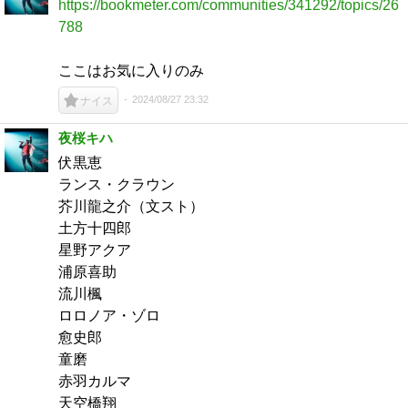
https://bookmeter.com/communities/341292/topics/26
788
ここはお気に入りのみ
2024/08/27 23:32
ナイス
夜桜キハ
伏黒恵
ランス・クラウン
芥川龍之介（文スト）
土方十四郎
星野アクア
浦原喜助
流川楓
ロロノア・ゾロ
愈史郎
童磨
赤羽カルマ
天空橋翔