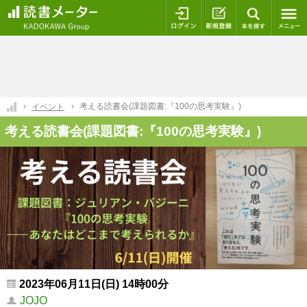
ログイン
新規登録
本を探
考える読書会(課題図書:『100の思考実験』)
イベント
考える読書会(課題図書:『100の思考実験』)
2023年06月11日(日) 14時00分
JOJO