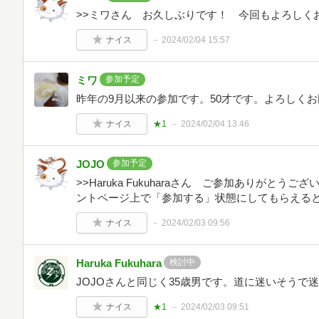
>>ミワさん お久しぶりです！ 今回もよろしく
ナイス
2024/02/04 15:57
ミワ
参加予定
昨年の9月以来の参加です。50才です。よろしく
ナイス
★1
2024/02/04 13:46
JOJO
参加予定
>>Haruka Fukuharaさん ご参加ありがと
ントページ上で「参加する」状態にしてもらえる
ナイス
2024/02/03 09:56
Haruka Fukuhara
検討中
JOJOさんと同じく35歳男です。道に迷いそうで
ナイス
★1
2024/02/03 09:51