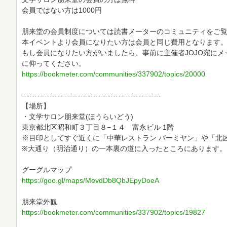
会員ではない方は1000円
朋来堂の会員制度については読書メーターのコミュニティをご
本イベントより会員になりたい方は会員と同じ費用となります
もし会員になりたい方がいましたら、事前に主催者JOJO宛に
に仰ってください。
https://bookmeter.com/communities/337902/topics/20000
-------------------------------------------------------
【場所】
・文学サロン朋来堂(ほうらいどう)
東京都北区昭和町３丁目８−１４ 富永ビル 1階
※目印としてすぐ近くに「中華レストラン バーミヤン」や「北
※大通り（明治通り）の一本裏の道に入ったところにあります。
グーグルマップ
https://goo.gl/maps/MevdDb8QbJEpyDoeA
朋来堂外観
https://bookmeter.com/communities/337902/topics/19827