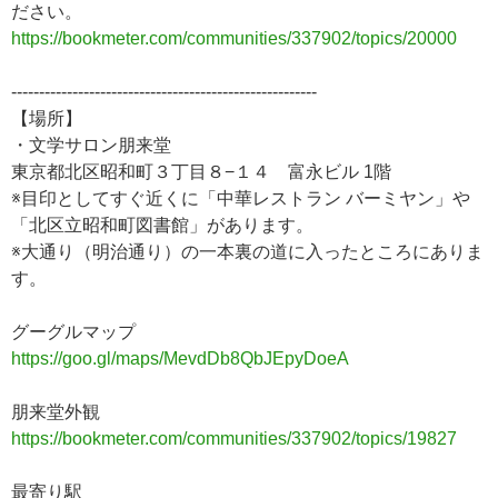
ださい。
https://bookmeter.com/communities/337902/topics/20000
-------------------------------------------------------
【場所】
・文学サロン朋来堂
東京都北区昭和町３丁目８−１４ 富永ビル 1階
※目印としてすぐ近くに「中華レストラン バーミヤン」や
「北区立昭和町図書館」があります。
※大通り（明治通り）の一本裏の道に入ったところにありま
す。
グーグルマップ
https://goo.gl/maps/MevdDb8QbJEpyDoeA
朋来堂外観
https://bookmeter.com/communities/337902/topics/19827
最寄り駅