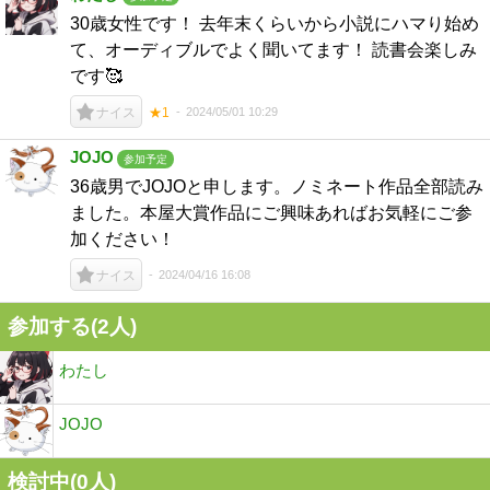
30歳女性です！ 去年末くらいから小説にハマり始め
て、オーディブルでよく聞いてます！ 読書会楽しみ
です🥰
2024/05/01 10:29
ナイス
★1
JOJO
参加予定
36歳男でJOJOと申します。ノミネート作品全部読み
ました。本屋大賞作品にご興味あればお気軽にご参
加ください！
2024/04/16 16:08
ナイス
参加する(2人)
わたし
JOJO
検討中(0人)