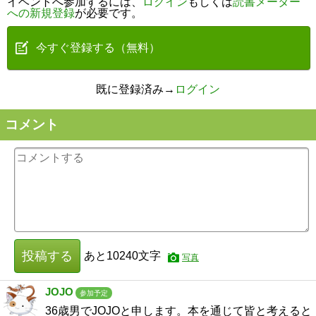
イベントへ参加するには、
ログイン
もしくは
読書メーター
への新規登録
が必要です。
今すぐ登録する（無料）
既に登録済み→
ログイン
コメント
投稿する
あと
10240
文字
写真
JOJO
参加予定
36歳男でJOJOと申します。本を通じて皆と考えると