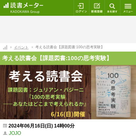
ログイン
新規登録
本を探
考える読書会【課題図書:100の思考実験】
イベント
考える読書会【課題図書:100の思考実験】
2024年06月16日(日) 14時00分
JOJO