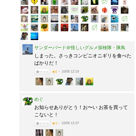
サンダーバード＠怪しいグルメ探検隊・隊鳥
しまった。さっきコンビニオニギリを食べた
ばかりだ！
10/05 12:19
★6
ナイス
めぐ
お知らせありがとう！お〜い お茶を買って
こないと！
10/05 12:37
★3
ナイス