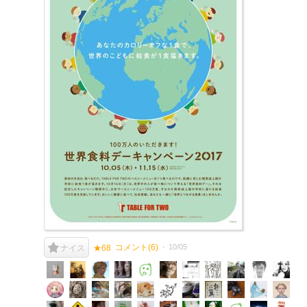
コメント(
6
)
10/05
ナイス
★68