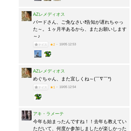
AZレメディオス
バードさん、ご免なさい❗告知が遅れちゃっ
た～。１ヶ月半あるから、またお願いします
～♪
10/05 12:53
★2
ナイス
AZレメディオス
めぐちゃん、また宜しくね～(￣∇￣*)ゞ
10/05 12:54
★1
ナイス
アキ・ラメーテ
今年も始まったんですね！！去年も教えてい
ただいて、何度か参加しましたが楽しかった