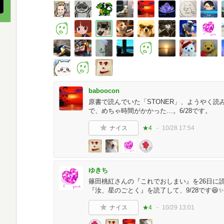
baboocon
原書で読んでいた「STONER」、ようやく
で、めちゃ時間がかかった…。6/28です。
ナイス
★4
10/28 17:54
ゆきち
篠田桃紅さんの『これでおしまい』を26日に読
『汝、星のごとく』を読了して、9/28です😆✨
ナイス
★4
10/29 13:01