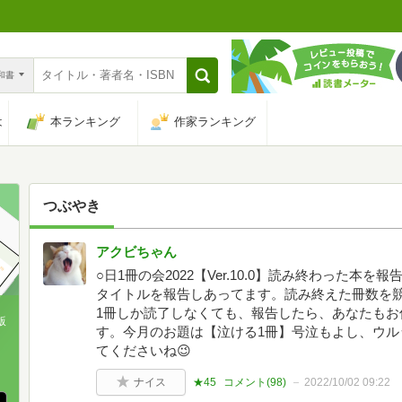
n和書
は
本ランキング
作家ランキング
つぶやき
アクビちゃん
○日1冊の会2022【Ver.10.0】読み終わった本
タイトルを報告しあってます。読み終えた冊数を
1冊しか読了しなくても、報告したら、あなたもお
版
す。今月のお題は【泣ける1冊】号泣もよし、ウル
てくださいね😉
、
ナイス
★45
コメント(
98
)
2022/10/02 09:22