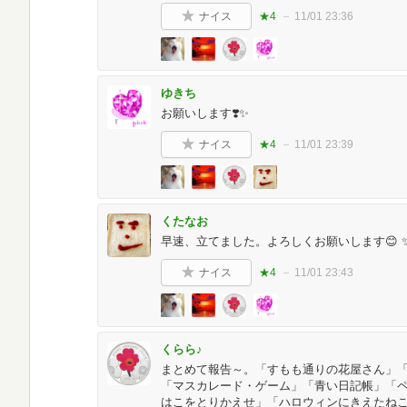
ナイス
★4
11/01 23:36
ゆきち
お願いします❣️✨
ナイス
★4
11/01 23:39
くたなお
早速、立てました。よろしくお願いします😊 
ナイス
★4
11/01 23:43
くらら♪
まとめて報告～。「すもも通りの花屋さん」
「マスカレード・ゲーム」「青い日記帳」「
はこをとりかえせ」「ハロウィンにきえたね