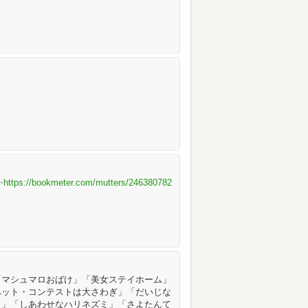
✨
https://bookmeter.com/mutters/246380782
「マシュマロおばけ」「美女ステイホーム」
ペット・コンテストは大さわぎ」「だいじな
こ」「しあわせなハリネズミ」「さよたんて