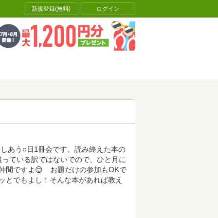
新規登録(無料)
ログイン
を報告しあう○日1冊会です。読み終えた本の
競っている訳ではないでので、ひと月に
仲間ですよ😊 お題だけの参加もOKで
ッとでもよし！そんな本があれば教え