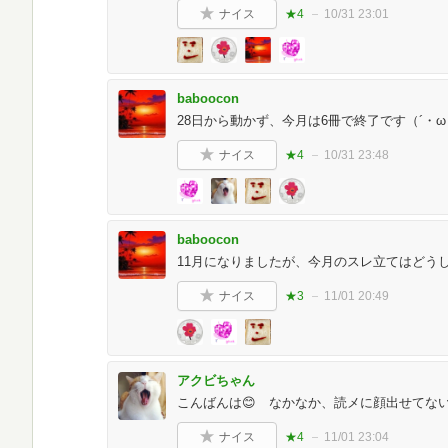
ナイス
★4
10/31 23:01
baboocon
28日から動かず、今月は6冊で終了です（´・
ナイス
★4
10/31 23:48
baboocon
11月になりましたが、今月のスレ立てはどう
ナイス
★3
11/01 20:49
アクビちゃん
こんばんは😊 なかなか、読メに顔出せてな
ナイス
★4
11/01 23:04