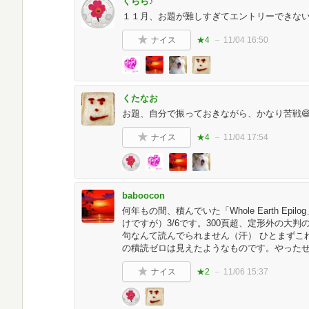
くらら♪
１１月、お題が難しすぎてエントリーできな
ナイス
★4
11/04 16:50
くたなお
お題、自分で振っておきながら、かなり苦戦😅
ナイス
★4
11/04 17:54
baboocon
何年もの間、積んでいた「Whole Earth E
けですが）3/6です。300頁超、定形外の大
句なんて読んでられません（汗） ひとまずこ
の積読ゼロは見えたようなものです。やった
ナイス
★2
11/06 15:37