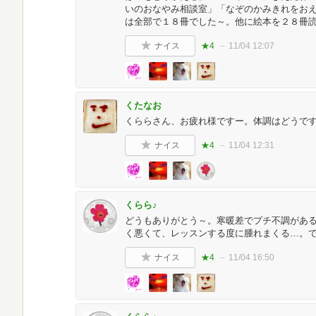
いのおなやみ相談室」「なぞのかみきれをお
は全部で１８冊でした～。他に絵本を２８冊
ナイス
★4
11/04 12:07
くたなお
くららさん、お疲れ様ですー。体調はどうで
ナイス
★4
11/04 12:31
くらら♪
どうもありがとう～。寒暖差でプチ不調があ
く悪くて、レッスンする度に腫れまくる…。
ナイス
★4
11/04 16:50