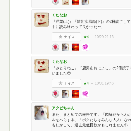
くたなお
『涅槃(上)』『韃靼疾風録(下)』の2冊読了して
中に読み終わって良かった〜。
ナイス
★4
10/29 21:13
くたなお
『みとりねこ』『鹿男あおによし』の2冊読了し
いました😊
ナイス
★4
10/31 19:46
アクビちゃん
また、まとめての報告です。「図解だからわか
ルをへらす本」「ボクたちはみんな大人になれな
もしかして、過去最低冊数かもしれません💦