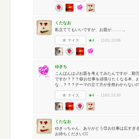
くたなお
私立ててもいいですが、お題が………。
ナイス
★4
11/01 23:06
ゆきち
こんばんは🌙お題を考えてみたんですが…勤
ですか？？？😆お仕事を頑張りたくなる本、
な…？？？テーマの立て方が全然わからない
ナイス
★4
11/01 23:30
くたなお
ゆきっちゃん、ありがとう😊お仕事は広すぎ
お待ちください🙇‍♀️