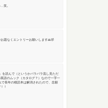
い…笑。
お題なくエントリーお願いします🙏🤣
pilog」を読んで（というかパラパラ流し見ただ
判の英語のムック（カタログ？）なので一字一
れで長年の積読本は解消されたので、念願
ぜ！！