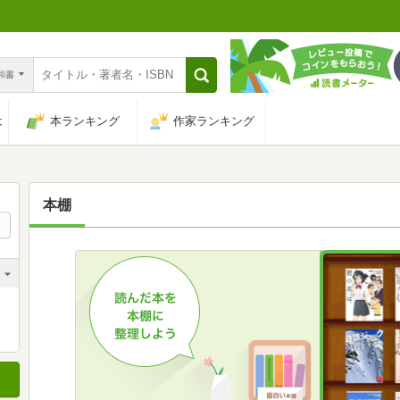
n和書
は
本ランキング
作家ランキング
本棚
順
順
順
順
順