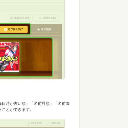
録日時が古い順」「名前昇順」「名前降
ることができます。