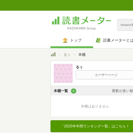
Amazo
トップ
読書メーターと
トップ
るぅ
本棚
るぅ
ユーザーページ
本棚一覧
冊数が多い
0
カスタム
本棚はありません
登録日時が新しい
登録日時が古い
「2025年年間ランキング一覧」はこちら！
名前昇